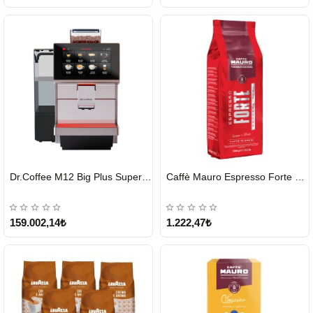
HIZLI
HIZLI
Dr.Coffee M12 Big Plus Super Otomatik Kahve Makinesi
Caffè Mauro Espresso Forte 1 KG
GÖNDERİ
GÖNDERİ
KARGO
ÜCRETSİZ
159.002,14₺
1.222,47₺