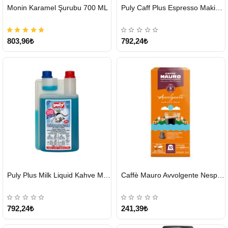
HIZLI
HIZLI
Monin Karamel Şurubu 700 ML
Puly Caff Plus Espresso Makinesi Temizleyici Tablet 100 x 1.35 G
GÖNDERİ
GÖNDERİ
803,96₺
792,24₺
HIZLI
HIZLI
Puly Plus Milk Liquid Kahve Makinesi Sıvı Temizleyici 1000 ml
Caffè Mauro Avvolgente Nespresso Kapsül
GÖNDERİ
GÖNDERİ
792,24₺
241,39₺