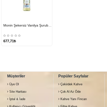
HIZLI
Monin Şekersiz Vanilya Şurubu 700 ML
GÖNDERİ
677,71₺
Müşteriler
Popüler Sayfalar
Üye Ol
Çekirdek Kahve
Site Haritası
Çok Al Az Öde
İptal & İade
Kahve Yanı Fincan
Kullanıcı Güvenliği
Filtre Kahve