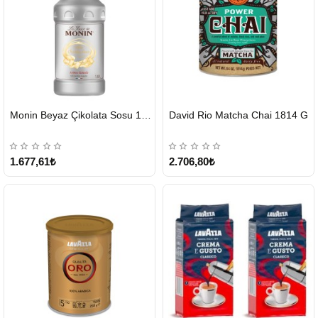
HIZLI
HIZLI
Monin Beyaz Çikolata Sosu 1890ml
David Rio Matcha Chai 1814 G
GÖNDERİ
GÖNDERİ
KARGO
ÜCRETSİZ
1.677,61₺
2.706,80₺