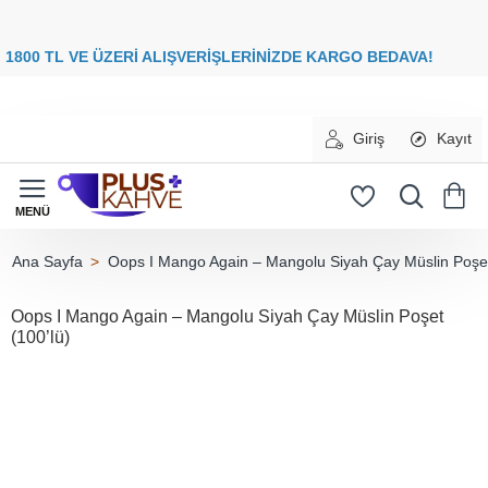
8
00 TL VE ÜZERİ ALIŞVERİŞLERİNİZDE
KARGO BEDAVA
Giriş
Kayıt
Oops I Mango Again – Mangolu Siyah Çay Müslin Poşet
home
Oops I Mango Again – Mangolu Siyah Çay Müslin Poşet
(100’lü)