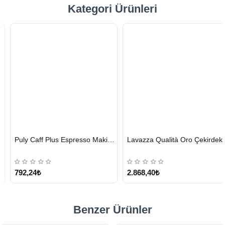
Kategori Ürünleri
HIZLI
HIZLI
Puly Caff Plus Espresso Makinesi Temizleyici Tablet 100 x 1.35 G
Lavazza Qualità Oro Çekirdek Kahve 1 KG x 2
GÖNDERİ
GÖNDERİ
KARGO
ÜCRETSİZ
792,24₺
2.868,40₺
Benzer Ürünler