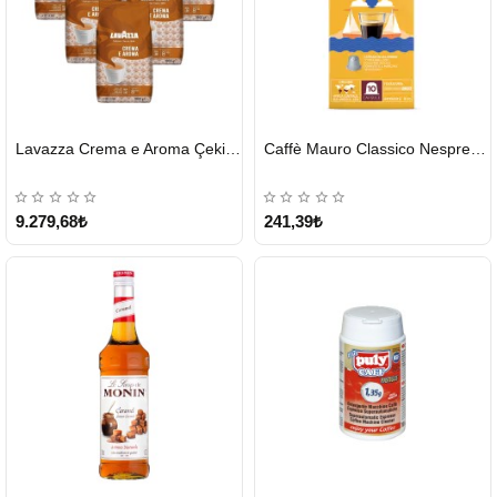
HIZLI
HIZLI
Lavazza Crema e Aroma Çekirdek Kahve 1KG X 6Adet
Caffè Mauro Classico Nespresso Kapsül
GÖNDERİ
GÖNDERİ
9.279,68₺
241,39₺