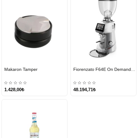
HIZLI
HIZLI
Makaron Tamper
Fiorenzato F64E On Demand Kahve Değirmeni – Gri
GÖNDERİ
GÖNDERİ
1.428,00₺
48.194,71₺