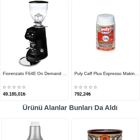
HIZLI
HIZLI
Fiorenzato F64E On Demand Kahve Değirmeni, Siyah
Puly Caff Plus Espresso Makinesi Temizleyici Tablet 100 x 1.35 G
GÖNDERİ
GÖNDERİ
49.185,01₺
792,24₺
Ürünü Alanlar Bunları Da Aldı