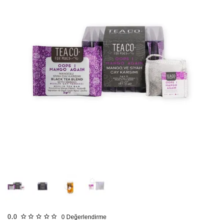
HIZLI
GÖNDERİ
KARGO
ÜCRETSİZ
0.0
0
Değerlendirme