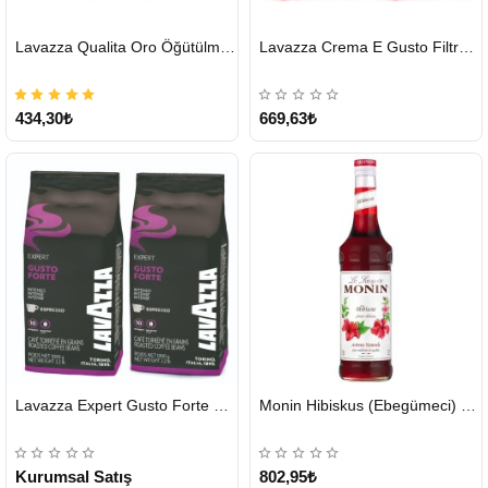
HIZLI
HIZLI
Lavazza Qualita Oro Öğütülmüş Kahve Teneke 250 G
Lavazza Crema E Gusto Filtre Kahve 250 G X 2
GÖNDERİ
GÖNDERİ
434,30₺
669,63₺
HIZLI
HIZLI
Lavazza Expert Gusto Forte Çekirdek Kahve 2 x 1 KG
Monin Hibiskus (Ebegümeci) Şurubu 700 ml
GÖNDERİ
GÖNDERİ
KARGO
ÜCRETSİZ
Kurumsal Satış
802,95₺