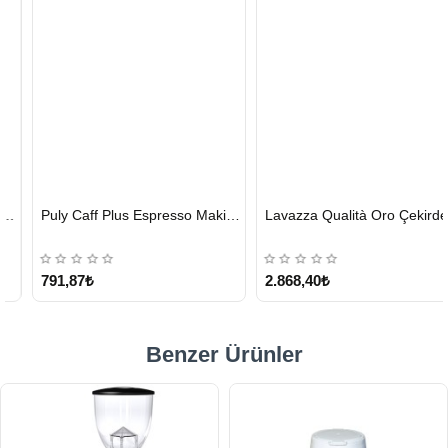
HIZLI
HIZLI
Puly Caff Plus Espresso Makinesi Temizleyici Tablet 100 x 1.35 G
Lavazza Qualità Oro Çekirdek Kahve 1 KG x 2
GÖNDERİ
GÖNDERİ
KARGO
ÜCRETSİZ
791,87₺
2.868,40₺
Benzer Ürünler