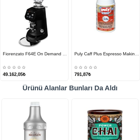
HIZLI
HIZLI
Fiorenzato F64E On Demand Kahve Değirmeni, Siyah
Puly Caff Plus Espresso Makinesi Temizleyici Tablet 100 x 1.35 G
GÖNDERİ
GÖNDERİ
49.162,05₺
791,87₺
Ürünü Alanlar Bunları Da Aldı