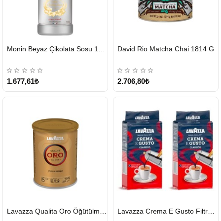
HIZLI
HIZLI
Monin Beyaz Çikolata Sosu 1890ml
David Rio Matcha Chai 1814 G
GÖNDERİ
GÖNDERİ
KARGO
ÜCRETSİZ
1.677,61₺
2.706,80₺
HIZLI
HIZLI
Lavazza Qualita Oro Öğütülmüş Kahve Teneke 250 G
Lavazza Crema E Gusto Filtre Kahve 250 G X 2
GÖNDERİ
GÖNDERİ