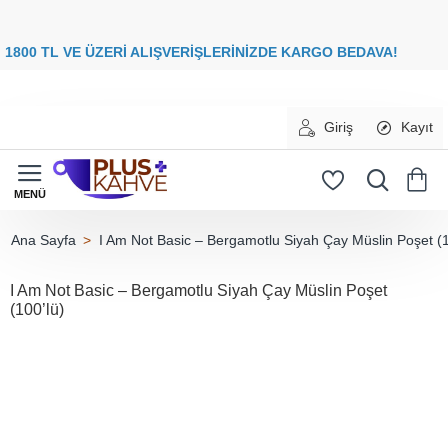
8
00 TL VE ÜZERİ ALIŞVERİŞLERİNİZDE
KARGO BEDAVA
Giriş
Kayıt
I Am Not Basic – Bergamotlu Siyah Çay Müslin Poşet (1
home
I Am Not Basic – Bergamotlu Siyah Çay Müslin Poşet
(100’lü)