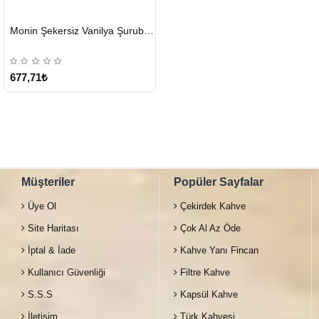
HIZLI
Monin Şekersiz Vanilya Şurubu 700 ML
GÖNDERİ
677,71₺
Müşteriler
Popüler Sayfalar
Üye Ol
Çekirdek Kahve
Site Haritası
Çok Al Az Öde
İptal & İade
Kahve Yanı Fincan
Kullanıcı Güvenliği
Filtre Kahve
S.S.S
Kapsül Kahve
İletişim
Türk Kahvesi