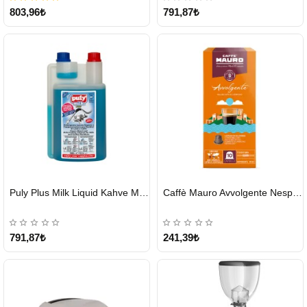
803,96₺
791,87₺
HIZLI
HIZLI
Puly Plus Milk Liquid Kahve Makinesi Sıvı Temizleyici 1000 ml
Caffè Mauro Avvolgente Nespresso Kapsül
GÖNDERİ
GÖNDERİ
791,87₺
241,39₺