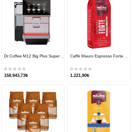
HIZLI
HIZLI
Dr.Coffee M12 Big Plus Super Otomatik Kahve Makinesi
Caffè Mauro Espresso Forte 1 KG
GÖNDERİ
GÖNDERİ
KARGO
ÜCRETSİZ
158.943,73₺
1.221,90₺