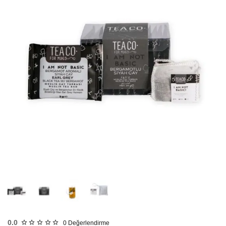
HIZLI
GÖNDERİ
KARGO
ÜCRETSİZ
0.0
0
Değerlendirme