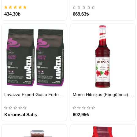
434,30₺
669,63₺
HIZLI
HIZLI
Lavazza Expert Gusto Forte Çekirdek Kahve 2 x 1 KG
Monin Hibiskus (Ebegümeci) Şurubu 700 ml
GÖNDERİ
GÖNDERİ
KARGO
ÜCRETSİZ
Kurumsal Satış
802,95₺