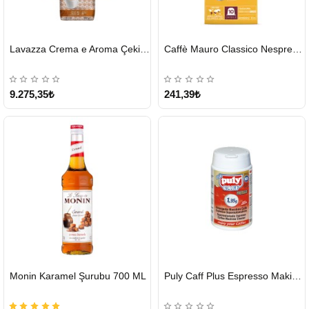
HIZLI
HIZLI
Lavazza Crema e Aroma Çekirdek Kahve 1KG X 6Adet
Caffè Mauro Classico Nespresso Kapsül
GÖNDERİ
GÖNDERİ
9.275,35₺
241,39₺
HIZLI
HIZLI
Monin Karamel Şurubu 700 ML
Puly Caff Plus Espresso Makinesi Temizleyici Tablet 100 x 1.35 G
GÖNDERİ
GÖNDERİ