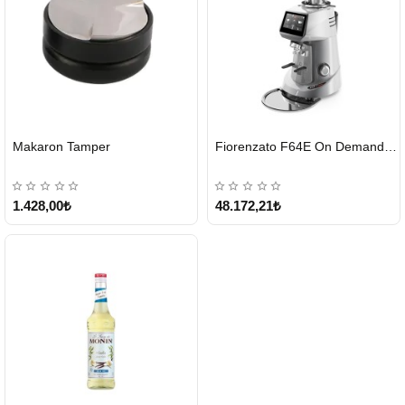
HIZLI
HIZLI
Makaron Tamper
Fiorenzato F64E On Demand Kahve Değirmeni – Gri
GÖNDERİ
GÖNDERİ
1.428,00₺
48.172,21₺