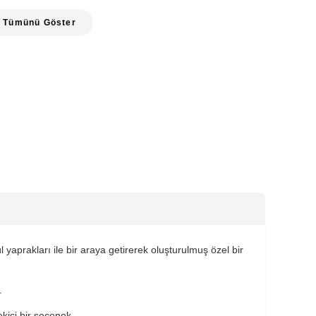
Tümünü Göster
aprakları ile bir araya getirerek oluşturulmuş özel bir
r.
kici bir seçenek.