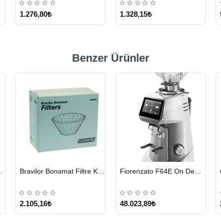
1.276,80₺
1.328,15₺
Benzer Ürünler
HIZLI
HIZLI
eyici Tablet 100 x 1.35 G
Bravilor Bonamat Filtre Kağıdı 85/245 MM 1000 Adet
Fiorenzato F64E On Demand Kahve Değirmeni – Gri
GÖNDERİ
GÖNDERİ
2.105,16₺
48.023,89₺