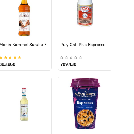
HIZLI
HIZLI
Monin Karamel Şurubu 700 ML
Puly Caff Plus Espresso Makinesi Temizleyici Tablet 100 x 1.35 G
GÖNDERİ
GÖNDERİ
803,96₺
789,43₺