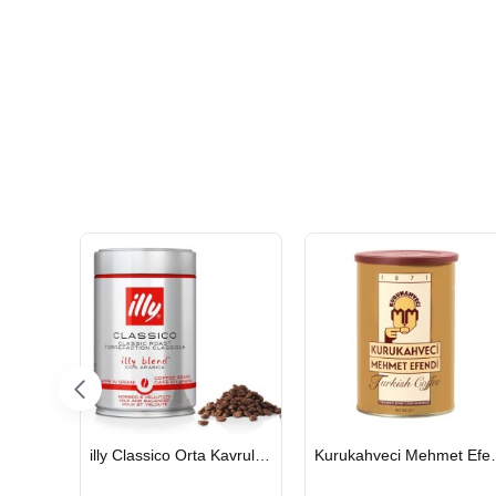
HIZLI
HIZLI
Bravilor Bonamat 110/360 MM Filtre Kağıdı – 250 Adet
illy Classico Orta Kavrulmuş Çekirdek Kahve 250 G
Kurukahveci Me
GÖNDERİ
GÖNDERİ