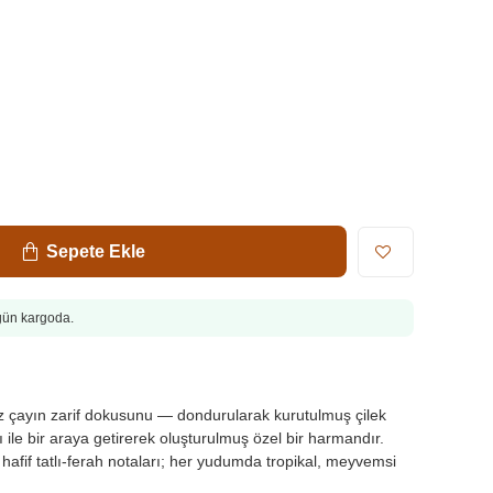
Sepete Ekle
ugün kargoda.
z çayın zarif dokusunu — dondurularak kurutulmuş çilek
ı ile bir araya getirerek oluşturulmuş özel bir harmandır.
afif tatlı-ferah notaları; her yudumda tropikal, meyvemsi