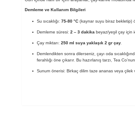
Demleme ve Kullanım Bilgileri
Su sıcaklığı:
75-80 °C
(kaynar suyu biraz bekletip) ö
Demleme süresi:
2 – 3 dakika
beyaz/yeşil çay için 
Çay miktarı:
250 ml suya yaklaşık 2 gr çay
.
Demlendikten sonra dilerseniz, çayı oda sıcaklığı
ferahlığı öne çıkarır. Bu hazırlanış tarzı, Tea Co’nu
Sunum önerisi: Birkaç dilim taze ananas veya çilek v