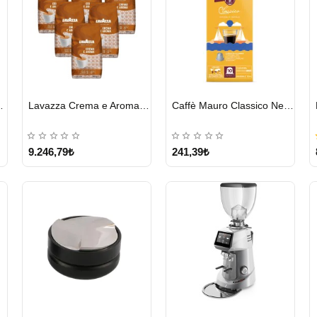
HIZLI
HIZLI
o Forte 1 KG
Lavazza Crema e Aroma Çekirdek Kahve 1KG X 6Adet
Caffè Mauro Classico Nespresso Kapsül
GÖNDERİ
GÖNDERİ
9.246,79₺
241,39₺