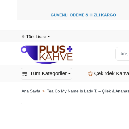
GÜVENLİ ÖDEME &
HIZLI KARGO
1
₺
Türk Lirası
Ürün,
kategor
veya
Tüm Kategoriler
Çekirdek Kahv
marka
ara...
Tea Co My Name Is Lady T. – Çilek & Ananas
home