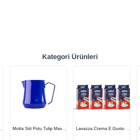
Kategori Ürünleri
HIZLI
HIZLI
hmet Efendi Türk Kahvesi 500 G
Motta Süt Potu Tulip Mavi 500 ml
Lavazza Crema E Gusto Filtre Kahve 250 G X 4
GÖNDERİ
GÖNDERİ