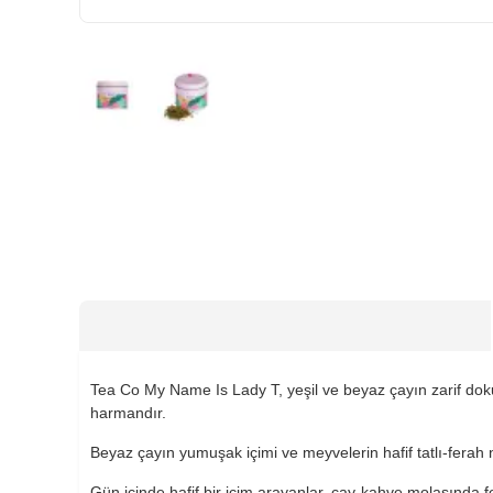
HIZLI
GÖNDERİ
Tea Co My Name Is Lady T, yeşil ve beyaz çayın zarif doku
harmandır.
Beyaz çayın yumuşak içimi ve meyvelerin hafif tatlı-ferah
Gün içinde hafif bir içim arayanlar, çay-kahve molasında 