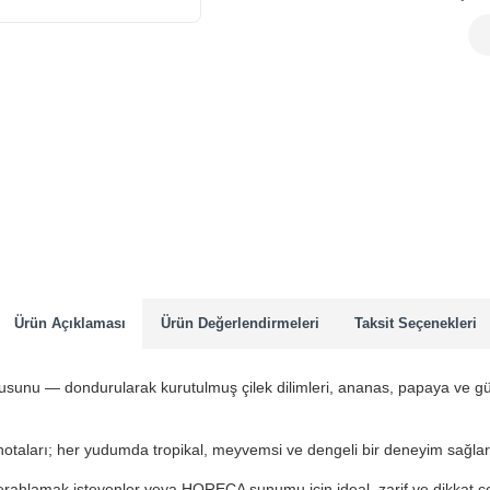
Ürün Açıklaması
Ürün Değerlendirmeleri
Taksit Seçenekleri
sunu — dondurularak kurutulmuş çilek dilimleri, ananas, papaya ve gül y
 notaları; her yudumda tropikal, meyvemsi ve dengeli bir deneyim sağla
ferahlamak isteyenler veya HORECA sunumu için ideal, zarif ve dikkat çe