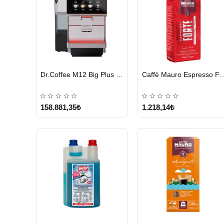
HIZLI
HIZLI
Dr.Coffee M12 Big Plus Super Otomatik Kahve Makinesi
Caffè Mauro Espress
GÖNDERİ
GÖNDERİ
KARGO
ÜCRETSİZ
158.881,35₺
1.218,14₺