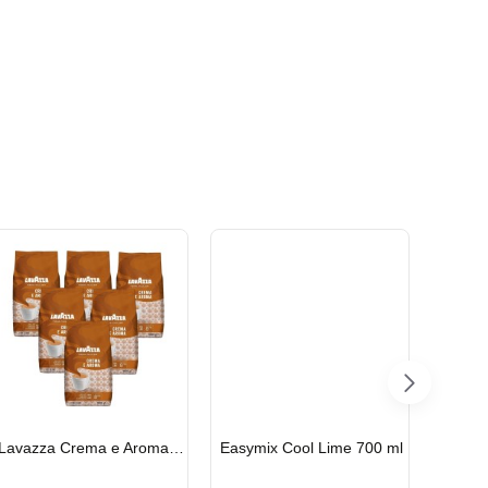
HIZLI
HIZLI
HIZLI
Lavazza Crema e Aroma Çekirdek Kahve 1KG X 6Adet
Easymix Cool Lime 700 ml
GÖNDERİ
GÖNDERİ
GÖND