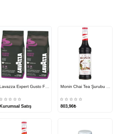
HIZLI
Lavazza Expert Gusto Forte Çekirdek Kahve 2 x 1 KG
Monin Chai Tea Şurubu 700 ML
GÖNDERİ
2-3 Gün
KARGO
ÜCRETSİZ
Kurumsal Satış
803,96₺