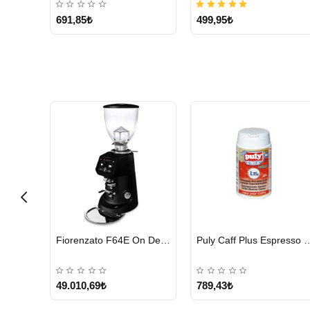
691,85₺
499,95₺
HIZLI
HIZLI
Cunill Tranquilo 2 Kahve Değirmeni
Fiorenzato F64E On Demand Kahve Değirmeni, Siyah
Puly Caff Plus Espresso Makinesi Temizl
GÖNDERİ
GÖNDERİ
49.010,69₺
789,43₺