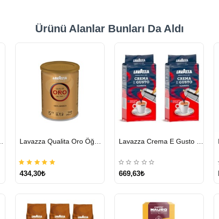
Ürünü Alanlar Bunları Da Aldı
HIZLI
HIZLI
cha Chai 1814 G
Lavazza Qualita Oro Öğütülmüş Kahve Teneke 250 G
Lavazza Crema E Gusto Filtre Kahve 250 G X 2
GÖNDERİ
GÖNDERİ
434,30₺
669,63₺