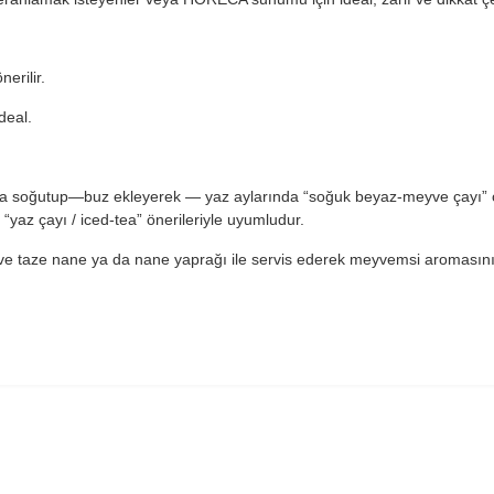
nerilir.
ideal.
nda soğutup—buz ekleyerek — yaz aylarında “soğuk beyaz-meyve çayı” o
n “yaz çayı / iced-tea” önerileriyle uyumludur.
e taze nane ya da nane yaprağı ile servis ederek meyvemsi aromasını ve g