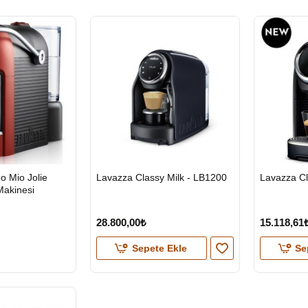
HIZLI
HIZLI
 Mio Jolie
Lavazza Classy Milk - LB1200
Lavazza Cl
GÖNDERİ
GÖNDERİ
Tükendi
Makinesi
KARGO
ÜCRETSİZ
28.800,00₺
15.118,61
Sepete Ekle
Se