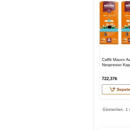
HIZLI
Caffè Mauro A
GÖNDERİ
Nespresso Kap
722,37₺
Sepete
Gösterilen: 1 