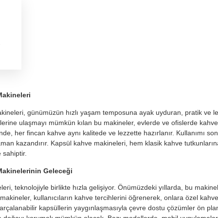
akineleri
ineleri, günümüzün hızlı yaşam temposuna ayak uyduran, pratik ve lezz
itlerine ulaşmayı mümkün kılan bu makineler, evlerde ve ofislerde kahve
nde, her fincan kahve aynı kalitede ve lezzette hazırlanır. Kullanımı son
zaman kazandırır. Kapsül kahve makineleri, hem klasik kahve tutkunlarına
sahiptir.
akinelerinin Geleceği
ri, teknolojiyle birlikte hızla gelişiyor. Önümüzdeki yıllarda, bu makinele
makineler, kullanıcıların kahve tercihlerini öğrenerek, onlara özel kahv
 parçalanabilir kapsüllerin yaygınlaşmasıyla çevre dostu çözümler ön p
oğayı korumak mümkün olacak. Bazı modellerde, mobil uygulamalar arac