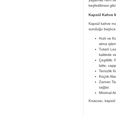
keşfedilmesi gibi
Kapsül Kahve Ma
Kapsül kahve mak
sunduğu başlıca 
Hızlı ve K
atma işlemi
Tutarlı Le
kalitede ve
Çeşitlilik
latte, cap
Temizlik Ko
Küçük Alan
Zaman Tasa
sağlar.
Minimal At
Kısacası, kapsül k