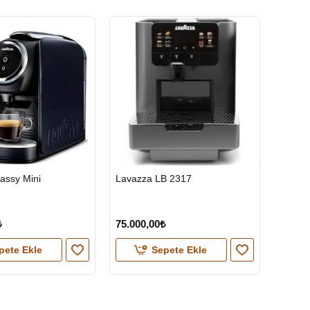
HIZLI
assy Mini
Lavazza LB 2317
GÖNDERİ
KARGO
ÜCRETSİZ
₺
75.000,00₺
pete Ekle
Sepete Ekle