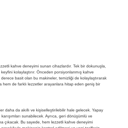
etli kahve deneyimi sunan cihazlardır. Tek bir dokunuşla,
 keyfini kolaylaştırır. Önceden porsiyonlanmış kahve
 derece basit olan bu makineler, temizliği de kolaylaştırarak
 hem de farklı lezzetler arayanlara hitap eden geniş bir
r daha da akıllı ve kişiselleştirilebilir hale gelecek. Yapay
e karışımları sunabilecek. Ayrıca, geri dönüşümlü ve
lana çıkacak. Bu sayede, hem lezzetli kahve deneyimi
ılığıyla makinenin kontrol edilmesi ve yeni tariflerin