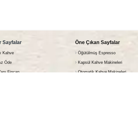
 Sayfalar
Öne Çıkan Sayfalar
k Kahve
Öğütülmüş Espresso
Az Öde
Kapsül Kahve Makineleri
anı Fincan
Otomatik Kahve Makineleri
ahve
Filtre Kahve Makineleri
 Kahve
Profesyonel Kahve Makineleri
hvesi
Elektrikli Değirmenler
 Bitki Çayları
Extra Ekipmanlar
os Şurup
Kahve Makine Ekipmanları
 & Soğuk İçicekler