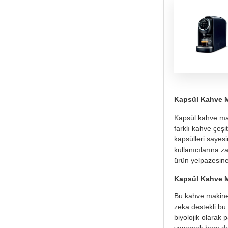
Kapsül Kahve M
Kapsül kahve mak
farklı kahve çeş
kapsülleri sayesi
kullanıcılarına 
ürün yelpazesine 
Kapsül Kahve M
Bu kahve makinele
zeka destekli bu 
biyolojik olarak
yaşamak hem de d