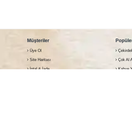
Müşteriler
Popüler
Üye Ol
Çekirde
Site Haritası
Çok Al 
İptal & İade
Kahve Y
Kullanıcı Güvenliği
Filtre K
S.S.S
Kapsül
İletişim
Türk Ka
Çaylar &
Müşteri Hizmetleri
Monin S
+90 216 383 5326
Reflesh
+90 535 674 8484