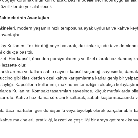
 özellikler de yer alabilecek.
kinelerinin Avantajları
ineleri, modern yaşamın hızlı temposuna ayak uyduran ve kahve keyfini 
avantajlar:
olay Kullanım: Tek bir düğmeye basarak, dakikalar içinde taze demlenmiş 
 oldukça basittir.
zzet: Her kapsül, önceden porsiyonlanmış ve özel olarak hazırlanmış kah
 lezzette olur.
: Farklı aroma ve tatlara sahip sayısız kapsül seçeneği sayesinde, damak
puccino gibi klasiklerden özel kahve karışımlarına kadar geniş bir yelpa
laylığı: Kapsüllerin kullanımı, makinenin temizliğini oldukça kolaylaştırır
larda Kullanım: Kompakt tasarımları sayesinde, küçük mutfaklarda bile k
rrufu: Kahve hazırlama sürecini kısaltarak, sabah koşturmacasında ve
ık: Bazı markalar, geri dönüşümlü veya biyolojik olarak parçalanabilir 
ahve makineleri, pratikliği, lezzeti ve çeşitliliği bir araya getirerek kahv