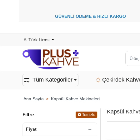
GÜVENLİ ÖDEME &
HIZLI KARGO
1
₺
Türk Lirası
Ürün,
kategor
veya
Tüm Kategoriler
Çekirdek Kahv
marka
ara...
Kapsül Kahve Makineleri
home
Kapsül Kahve
Filtre
Temizle
Fiyat