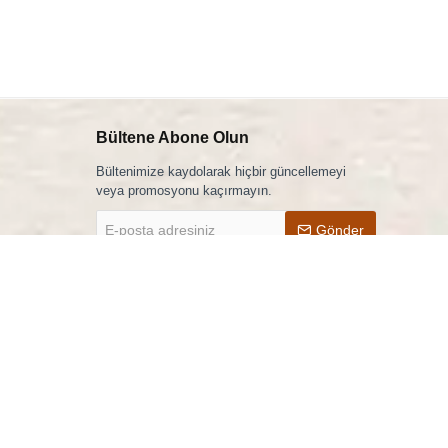
Bültene Abone Olun
Bültenimize kaydolarak hiçbir güncellemeyi
veya promosyonu kaçırmayın.
E-
Gönder
posta
adresiniz
Lavazza Kahve
'ni okudum ve kabul ediyorum.
Mobil Uygulama
Bizi Takip Edin