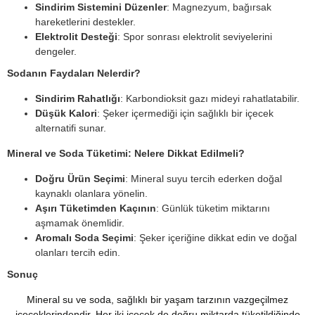
Sindirim Sistemini Düzenler
: Magnezyum, bağırsak
hareketlerini destekler.
Elektrolit Desteği
: Spor sonrası elektrolit seviyelerini
dengeler.
Sodanın Faydaları Nelerdir?
Sindirim Rahatlığı
: Karbondioksit gazı mideyi rahatlatabilir.
Düşük Kalori
: Şeker içermediği için sağlıklı bir içecek
alternatifi sunar.
Mineral ve Soda Tüketimi: Nelere Dikkat Edilmeli?
Doğru Ürün Seçimi
: Mineral suyu tercih ederken doğal
kaynaklı olanlara yönelin.
Aşırı Tüketimden Kaçının
: Günlük tüketim miktarını
aşmamak önemlidir.
Aromalı Soda Seçimi
: Şeker içeriğine dikkat edin ve doğal
olanları tercih edin.
Sonuç
Mineral su ve soda, sağlıklı bir yaşam tarzının vazgeçilmez
içeceklerindendir. Her iki içecek de doğru miktarda tüketildiğinde