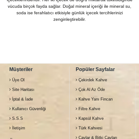
vücuda birçok fayda sağlar. Doğal mineral içeriği ile mineral su,
soda ise ferahlatıcı etkisiyle günlük içecek tercihlerinizi
zenginleştirebilir.
Müşteriler
Popüler Sayfalar
Üye Ol
Çekirdek Kahve
Site Haritası
Çok Al Az Öde
İptal & İade
Kahve Yanı Fincan
Kullanıcı Güvenliği
Filtre Kahve
S.S.S
Kapsül Kahve
İletişim
Türk Kahvesi
Çaylar & Bitki Çayları