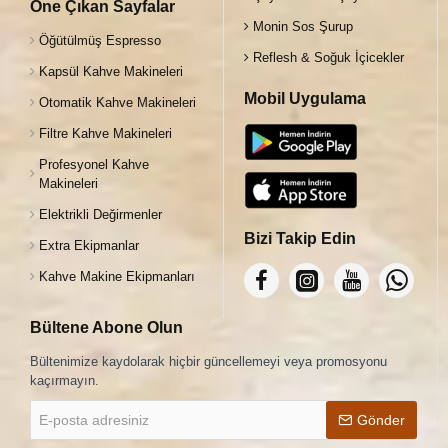
Öne Çıkan Sayfalar
Monin Sos Şurup
Öğütülmüş Espresso
Reflesh & Soğuk İçicekler
Kapsül Kahve Makineleri
Mobil Uygulama
Otomatik Kahve Makineleri
Filtre Kahve Makineleri
Profesyonel Kahve
Makineleri
Elektrikli Değirmenler
Bizi Takip Edin
Extra Ekipmanlar
Kahve Makine Ekipmanları
Bültene Abone Olun
Bültenimize kaydolarak hiçbir güncellemeyi veya promosyonu
kaçırmayın.
E-
Gönder
posta
adresiniz