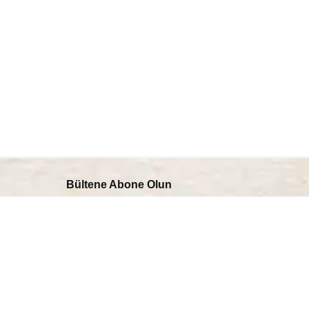
Bültene Abone Olun
Bültenimize kaydolarak hiçbir güncellemeyi
veya promosyonu kaçırmayın.
E-
Gönder
posta
adresiniz
Lavazza Kahve
'ni okudum ve kabul ediyorum.
Mobil Uygulama