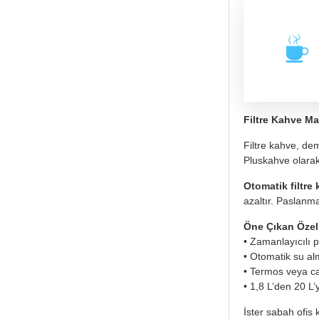
Filtre Kahve Mak
Filtre kahve, de
Pluskahve olarak
Otomatik filtre
azaltır. Paslanm
Öne Çıkan Özell
• Zamanlayıcılı
• Otomatik su a
• Termos veya c
• 1,8 L’den 20 L’y
İster sabah ofis