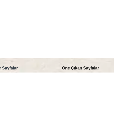
 Sayfalar
Öne Çıkan Sayfalar
k Kahve
Öğütülmüş Espresso
Az Öde
Kapsül Kahve Makineleri
anı Fincan
Otomatik Kahve Makineleri
ahve
Filtre Kahve Makineleri
 Kahve
Profesyonel Kahve Makineleri