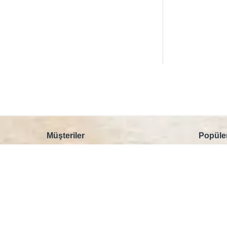
Müşteriler
Popüler
Üye Ol
Çekirde
Site Haritası
Çok Al 
İptal & İade
Kahve Y
Kullanıcı Güvenliği
Filtre K
S.S.S
Kapsül