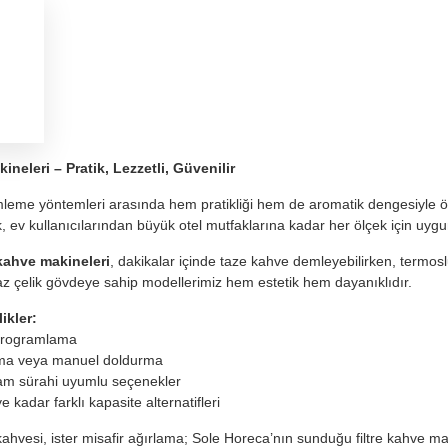
ineleri – Pratik, Lezzetli, Güvenilir
mleme yöntemleri arasında hem pratikliği hem de aromatik dengesiyle ö
, ev kullanıcılarından büyük otel mutfaklarına kadar her ölçek için uygu
 kahve makineleri
, dakikalar içinde taze kahve demleyebilirken, termosl
az çelik gövdeye sahip modellerimiz hem estetik hem dayanıklıdır.
ikler:
 programlama
lma veya manuel doldurma
am sürahi uyumlu seçenekler
e kadar farklı kapasite alternatifleri
 kahvesi, ister misafir ağırlama; Sole Horeca’nın sunduğu filtre kahv