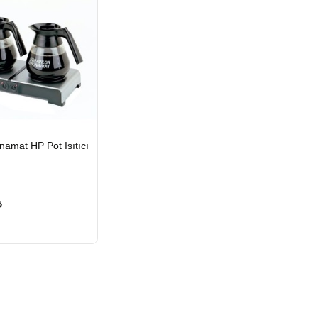
namat HP Pot Isıtıcı
2-3 Gün
₺