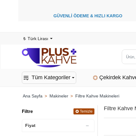
GÜVENLİ ÖDEME &
HIZLI KARGO
1
₺
Türk Lirası
Ürün,
kategor
veya
Tüm Kategoriler
Çekirdek Kahv
marka
ara...
Makineler
Filtre Kahve Makineleri
home
Filtre Kahve
Filtre
Temizle
Fiyat