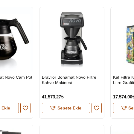
HIZLI
HIZLI
mat Novo Cam Pot
Bravilor Bonamat Novo Filtre
Kef Filtre
GÖNDERİ
GÖNDERİ
Kahve Makinesi
Litre Grafiti
KARGO
ÜCRETSİZ
41.573,27₺
17.574,00
 Ekle
Sepete Ekle
Se