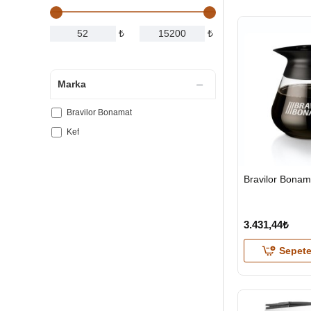
₺
₺
Marka
Bravilor Bonamat
Kef
HIZLI
Bravilor Bona
GÖNDERİ
3.431,44₺
Sepete