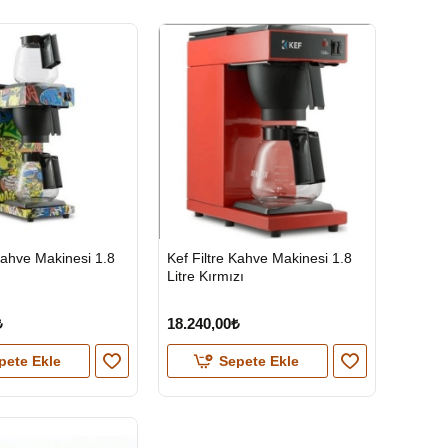
HIZLI
 Kahve Makinesi 1.8
Kef Filtre Kahve Makinesi 1.8
GÖNDERİ
Litre Kırmızı
KARGO
ÜCRETSİZ
₺
18.240,00₺
pete Ekle
Sepete Ekle