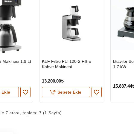
HIZLI
e Makinesi 1.9 Lt
KEF Filtro FLT120-2 Filtre
Bravilor Bo
GÖNDERİ
Kahve Makinesi
1.7 kW
KARGO
ÜCRETSİZ
13.200,00₺
15.837,44
 Ekle
Sepete Ekle
ile 7 arası, toplam: 7 (1 Sayfa)