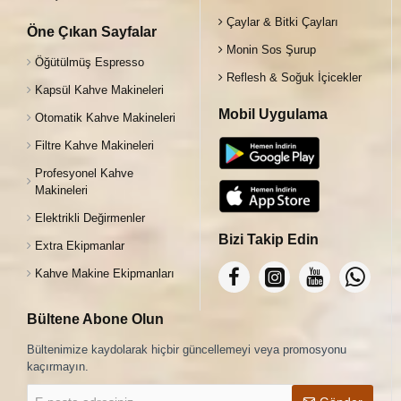
Çaylar & Bitki Çayları
Öne Çıkan Sayfalar
Monin Sos Şurup
Öğütülmüş Espresso
Reflesh & Soğuk İçicekler
Kapsül Kahve Makineleri
Mobil Uygulama
Otomatik Kahve Makineleri
Filtre Kahve Makineleri
Profesyonel Kahve
Makineleri
Elektrikli Değirmenler
Bizi Takip Edin
Extra Ekipmanlar
Kahve Makine Ekipmanları
Bültene Abone Olun
Bültenimize kaydolarak hiçbir güncellemeyi veya promosyonu
kaçırmayın.
E-