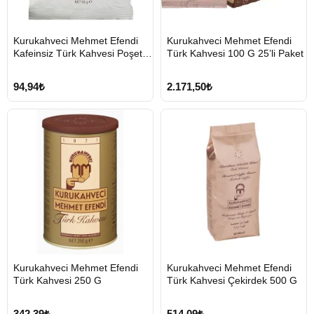
HIZLI
HIZLI
Kurukahveci Mehmet Efendi
Kurukahveci Mehmet Efendi
GÖNDERİ
GÖNDERİ
Kafeinsiz Türk Kahvesi Poşet
Türk Kahvesi 100 G 25’li Paket
KARGO
ÜCRETSİZ
50 G
94,94₺
2.171,50₺
HIZLI
HIZLI
Kurukahveci Mehmet Efendi
Kurukahveci Mehmet Efendi
GÖNDERİ
GÖNDERİ
Türk Kahvesi 250 G
Türk Kahvesi Çekirdek 500 G
342,39₺
514,09₺