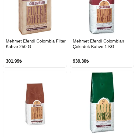
HIZLI
HIZLI
Mehmet Efendi Colombia Filter
Mehmet Efendi Colombian
GÖNDERİ
GÖNDERİ
Kahve 250 G
Çekirdek Kahve 1 KG
301,99₺
939,30₺