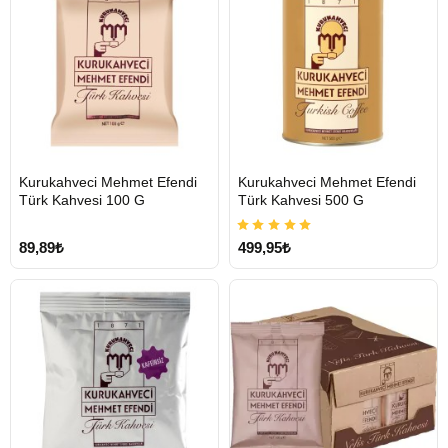
HIZLI
HIZLI
Kurukahveci Mehmet Efendi
Kurukahveci Mehmet Efendi
GÖNDERİ
GÖNDERİ
Türk Kahvesi 100 G
Türk Kahvesi 500 G
89,89₺
499,95₺