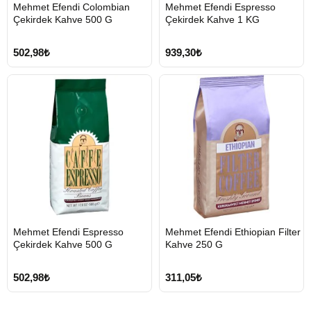
HIZLI
HIZLI
Mehmet Efendi Colombian
Mehmet Efendi Espresso
GÖNDERİ
GÖNDERİ
Çekirdek Kahve 500 G
Çekirdek Kahve 1 KG
502,98₺
939,30₺
HIZLI
HIZLI
Mehmet Efendi Espresso
Mehmet Efendi Ethiopian Filter
GÖNDERİ
GÖNDERİ
Çekirdek Kahve 500 G
Kahve 250 G
502,98₺
311,05₺