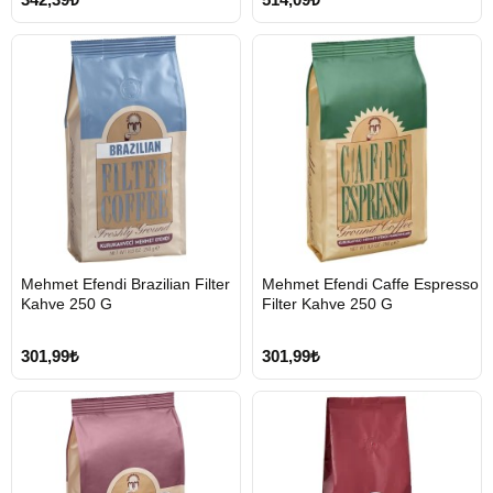
HIZLI
HIZLI
Mehmet Efendi Brazilian Filter
Mehmet Efendi Caffe Espresso
GÖNDERİ
GÖNDERİ
Kahve 250 G
Filter Kahve 250 G
301,99₺
301,99₺