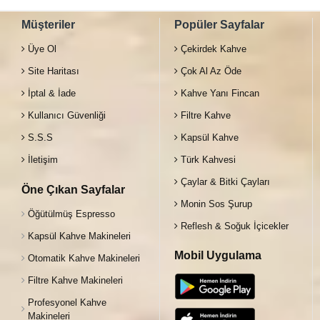
Müşteriler
Popüler Sayfalar
Üye Ol
Çekirdek Kahve
Site Haritası
Çok Al Az Öde
İptal & İade
Kahve Yanı Fincan
Kullanıcı Güvenliği
Filtre Kahve
S.S.S
Kapsül Kahve
İletişim
Türk Kahvesi
Çaylar & Bitki Çayları
Öne Çıkan Sayfalar
Monin Sos Şurup
Öğütülmüş Espresso
Reflesh & Soğuk İçicekler
Kapsül Kahve Makineleri
Mobil Uygulama
Otomatik Kahve Makineleri
Filtre Kahve Makineleri
Profesyonel Kahve
Makineleri