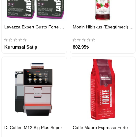
HIZLI
HIZLI
Lavazza Expert Gusto Forte Çekirdek Kahve 2 x 1 KG
Monin Hibiskus (Ebegümeci) Şurubu 700 ml
GÖNDERİ
GÖNDERİ
KARGO
ÜCRETSİZ
Kurumsal Satış
802,95₺
HIZLI
HIZLI
Dr.Coffee M12 Big Plus Super Otomatik Kahve Makinesi
Caffè Mauro Espresso Forte 1 KG
GÖNDERİ
GÖNDERİ
KARGO