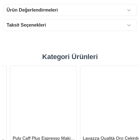
Ürün Değerlendirmeleri
Taksit Seçenekleri
Kategori Ürünleri
HIZLI
HIZLI
Puly Caff Plus Espresso Makinesi Temizleyici Tablet 100 x 1.35 G
Lavazza Qualità Oro Çekirdek Kahve 1 KG x 2
GÖNDERİ
GÖNDERİ