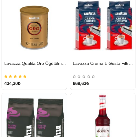
HIZLI
HIZLI
Lavazza Qualita Oro Öğütülmüş Kahve Teneke 250 G
Lavazza Crema E Gusto Filtre Kahve 250 G X 2
GÖNDERİ
GÖNDERİ
434,30₺
669,63₺