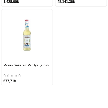
1.428,00₺
48.141,36₺
HIZLI
Monin Şekersiz Vanilya Şurubu 700 ML
GÖNDERİ
677,71₺