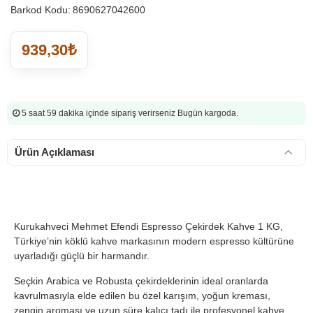
Barkod Kodu:
8690627042600
939,30₺
5 saat 59 dakika
içinde sipariş verirseniz Bugün kargoda.
Ürün Açıklaması
Kurukahveci Mehmet Efendi Espresso Çekirdek Kahve 1 KG,
Türkiye’nin köklü kahve markasının modern espresso kültürüne
uyarladığı güçlü bir harmandır.
Seçkin Arabica ve Robusta çekirdeklerinin ideal oranlarda
kavrulmasıyla elde edilen bu özel karışım, yoğun kreması,
zengin aroması ve uzun süre kalıcı tadı ile profesyonel kahve