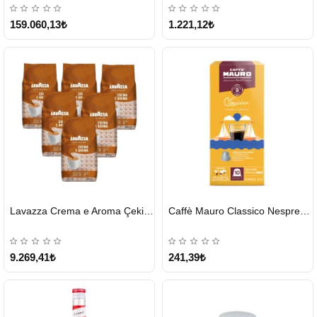
ÜCRETSİZ
159.060,13₺
1.221,12₺
HIZLI
HIZLI
Lavazza Crema e Aroma Çekirdek Kahve 1KG X 6Adet
Caffè Mauro Classico Nespresso Kapsül
GÖNDERİ
GÖNDERİ
9.269,41₺
241,39₺