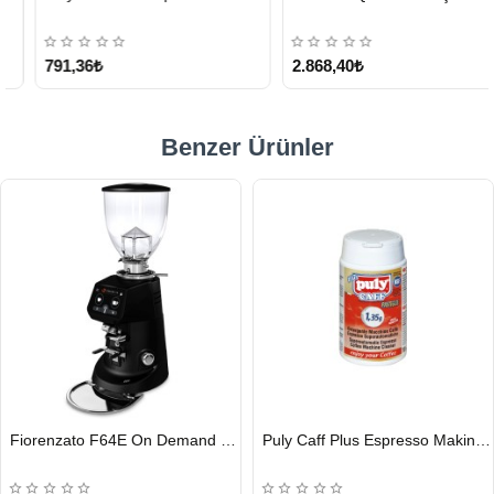
KARGO
ÜCRETSİZ
791,36₺
2.868,40₺
Benzer Ürünler
HIZLI
HIZLI
Fiorenzato F64E On Demand Kahve Değirmeni, Siyah
Puly Caff Plus Espresso Makinesi Temizleyici Tablet 100 x 1.35 G
GÖNDERİ
GÖNDERİ