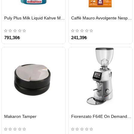
HIZLI
HIZLI
Puly Plus Milk Liquid Kahve Makinesi Sıvı Temizleyici 1000 ml
Caffè Mauro Avvolgente Nespresso Kapsül
GÖNDERİ
GÖNDERİ
791,36₺
241,39₺
HIZLI
HIZLI
Makaron Tamper
Fiorenzato F64E On Demand Kahve Değirmeni – Gri
GÖNDERİ
GÖNDERİ