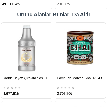
49.130,57₺
791,36₺
Ürünü Alanlar Bunları Da Aldı
HIZLI
HIZLI
Monin Beyaz Çikolata Sosu 1890ml
David Rio Matcha Chai 1814 G
GÖNDERİ
GÖNDERİ
KARGO
ÜCRETSİZ
1.677,61₺
2.706,80₺