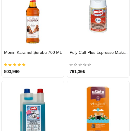
HIZLI
HIZLI
Monin Karamel Şurubu 700 ML
Puly Caff Plus Espresso Makinesi Temizleyici Tablet 100 x 1.35 G
GÖNDERİ
GÖNDERİ
803,96₺
791,36₺