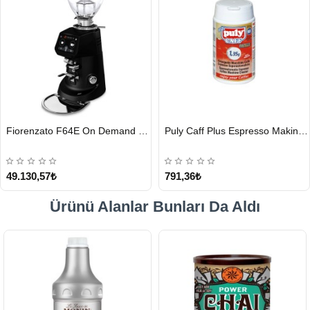
HIZLI
HIZLI
Fiorenzato F64E On Demand Kahve Değirmeni, Siyah
Puly Caff Plus Espresso Makinesi Temizleyici Tablet 100 x 1.35 G
GÖNDERİ
GÖNDERİ
49.130,57₺
791,36₺
Ürünü Alanlar Bunları Da Aldı