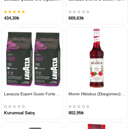
434,30₺
669,63₺
HIZLI
HIZLI
Lavazza Expert Gusto Forte Çekirdek Kahve 2 x 1 KG
Monin Hibiskus (Ebegümeci) Şurubu 700 ml
GÖNDERİ
GÖNDERİ
KARGO
ÜCRETSİZ
Kurumsal Satış
802,95₺