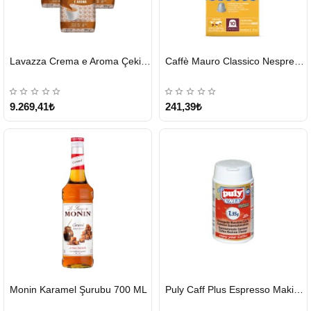
HIZLI
HIZLI
Lavazza Crema e Aroma Çekirdek Kahve 1KG X 6Adet
Caffè Mauro Classico Nespresso Kapsül
GÖNDERİ
GÖNDERİ
9.269,41₺
241,39₺
HIZLI
HIZLI
Monin Karamel Şurubu 700 ML
Puly Caff Plus Espresso Makinesi Temizleyici Tablet 100 x 1.35 G
GÖNDERİ
GÖNDERİ