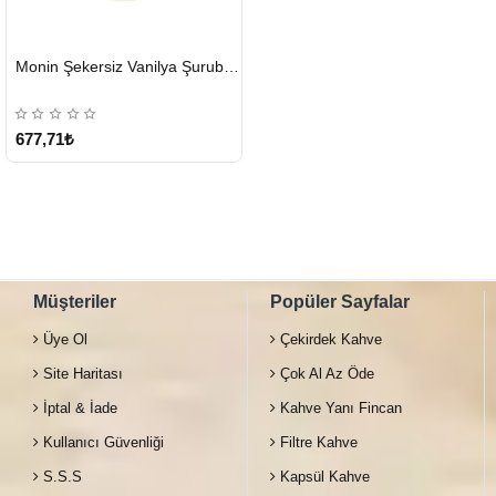
HIZLI
Monin Şekersiz Vanilya Şurubu 700 ML
GÖNDERİ
677,71₺
Müşteriler
Popüler Sayfalar
Üye Ol
Çekirdek Kahve
Site Haritası
Çok Al Az Öde
İptal & İade
Kahve Yanı Fincan
Kullanıcı Güvenliği
Filtre Kahve
S.S.S
Kapsül Kahve