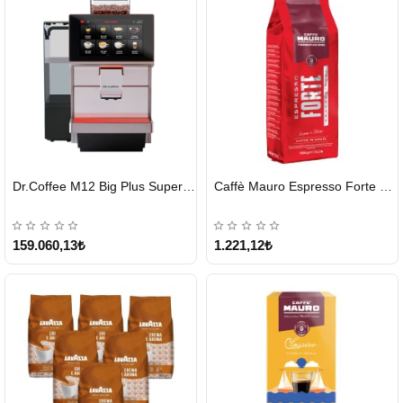
HIZLI
HIZLI
Dr.Coffee M12 Big Plus Super Otomatik Kahve Makinesi
Caffè Mauro Espresso Forte 1 KG
GÖNDERİ
GÖNDERİ
KARGO
ÜCRETSİZ
159.060,13₺
1.221,12₺