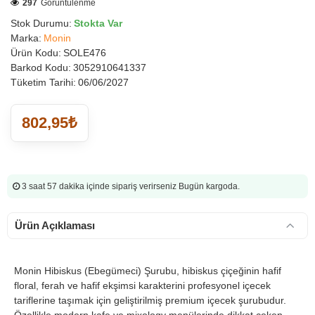
297
Görüntülenme
Stok Durumu:
Stokta Var
Marka:
Monin
Ürün Kodu:
SOLE476
Barkod Kodu:
3052910641337
Tüketim Tarihi:
06/06/2027
802,95₺
3 saat 57 dakika
içinde sipariş verirseniz Bugün kargoda.
Ürün Açıklaması
Monin Hibiskus (Ebegümeci) Şurubu, hibiskus çiçeğinin hafif
floral, ferah ve hafif ekşimsi karakterini profesyonel içecek
tariflerine taşımak için geliştirilmiş premium içecek şurubudur.