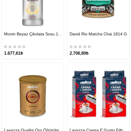
HIZLI
HIZLI
Monin Beyaz Çikolata Sosu 1890ml
David Rio Matcha Chai 1814 G
GÖNDERİ
GÖNDERİ
KARGO
ÜCRETSİZ
1.677,61₺
2.706,80₺
HIZLI
HIZLI
Lavazza Qualita Oro Öğütülmüş Kahve Teneke 250 G
Lavazza Crema E Gusto Filtre Kahve 250 G X 2
GÖNDERİ
GÖNDERİ