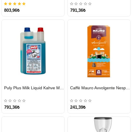
803,96₺
791,36₺
HIZLI
HIZLI
Puly Plus Milk Liquid Kahve Makinesi Sıvı Temizleyici 1000 ml
Caffè Mauro Avvolgente Nespresso Kapsül
GÖNDERİ
GÖNDERİ
791,36₺
241,39₺