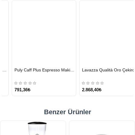
HIZLI
HIZLI
Puly Caff Plus Espresso Makinesi Temizleyici Tablet 100 x 1.35 G
Lavazza Qualità Oro Çekirdek Kahve 1 KG x 2
GÖNDERİ
GÖNDERİ
KARGO
ÜCRETSİZ
791,36₺
2.868,40₺
Benzer Ürünler