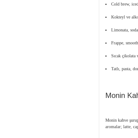
Cold brew, iced
Kokteyl ve alko
Limonata, soda
Frappe, smoothi
Sıcak çikolata 
Tatlı, pasta, d
Monin Kah
Monin kahve şurupl
aromalar; latte, c