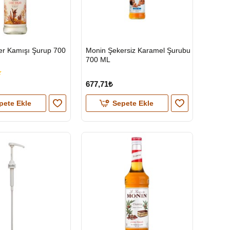
HIZLI
er Kamışı Şurup 700
Monin Şekersiz Karamel Şurubu
GÖNDERİ
700 ML
677,71₺
pete Ekle
Sepete Ekle