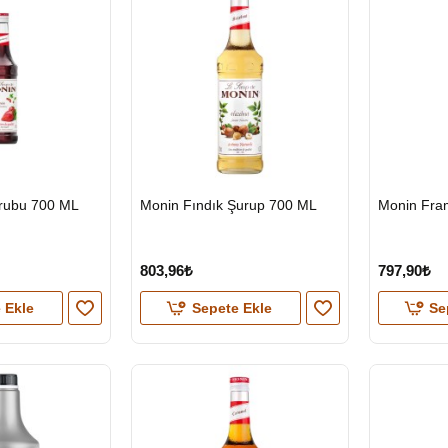
HIZLI
HIZLI
urubu 700 ML
Monin Fındık Şurup 700 ML
Monin Fra
GÖNDERİ
GÖNDERİ
803,96₺
797,90₺
 Ekle
Sepete Ekle
Se