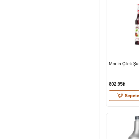
HIZLI
Monin Çilek Ş
GÖNDERİ
802,95₺
Sepete