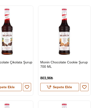
HIZLI
olate Çikolata Şurup
Monin Chocolate Cookie Şurup
GÖNDERİ
700 ML
803,96₺
pete Ekle
Sepete Ekle