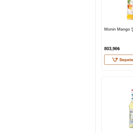
HIZLI
Monin Mango Ş
GÖNDERİ
803,96₺
Sepete