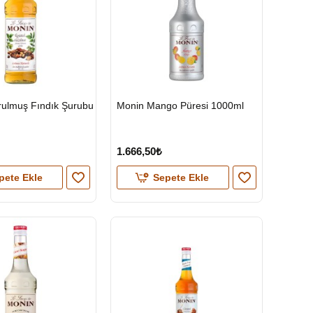
HIZLI
rulmuş Fındık Şurubu
Monin Mango Püresi 1000ml
GÖNDERİ
1.666,50₺
pete Ekle
Sepete Ekle