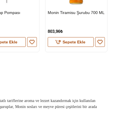
HIZLI
up Pompası
Monin Tiramisu Şurubu 700 ML
GÖNDERİ
803,96₺
pete Ekle
Sepete Ekle
atlı tariflerine aroma ve lezzet kazandırmak için kullanılan
uruplar, Monin sosları ve meyve püresi çeşitlerini bir arada