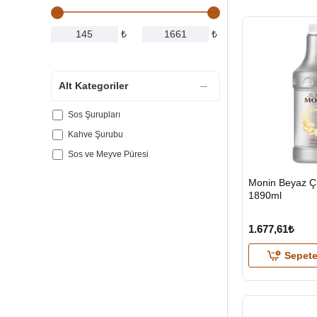
₺
₺
Alt Kategoriler
Sos Şurupları
Kahve Şurubu
Sos ve Meyve Püresi
HIZLI
Monin Beyaz Çi
GÖNDERİ
1890ml
1.677,61₺
Sepete