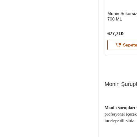
HIZLI
Monin Şekersiz
GÖNDERİ
700 ML
677,71₺
Sepete
Monin Şurupl
Monin şurupları v
profesyonel içecek
inceleyebilirsiniz.