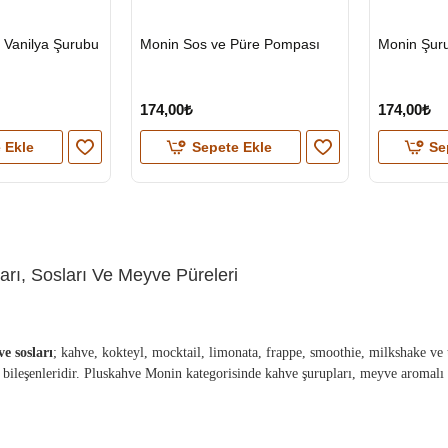
HIZLI
HIZLI
 Vanilya Şurubu
Monin Sos ve Püre Pompası
Monin Şur
GÖNDERİ
GÖNDERİ
174,00₺
174,00₺
 Ekle
Sepete Ekle
Se
arı, Sosları Ve Meyve Püreleri
e sosları
; kahve, kokteyl, mocktail, limonata, frappe, smoothie, milkshake ve t
 bileşenleridir. Pluskahve Monin kategorisinde kahve şurupları, meyve aromalı ş