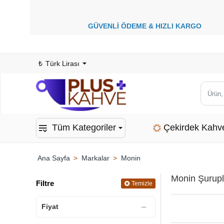
GÜVENLİ ÖDEME &
HIZLI KARGO
1
₺
Türk Lirası
Ürün,
kategor
veya
Tüm Kategoriler
Çekirdek Kahv
marka
ara...
Markalar
Monin
home
Monin Şurupla
Filtre
Temizle
Fiyat