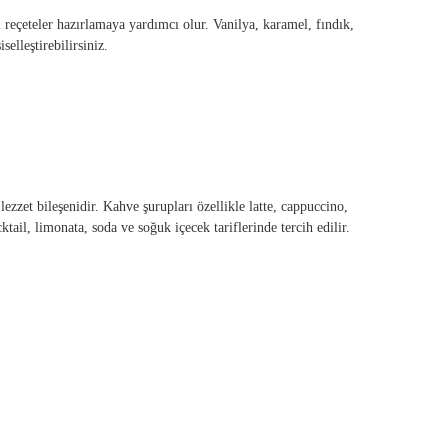
klı reçeteler hazırlamaya yardımcı olur. Vanilya, karamel, fındık,
elleştirebilirsiniz.
ezzet bileşenidir. Kahve şurupları özellikle latte, cappuccino,
tail, limonata, soda ve soğuk içecek tariflerinde tercih edilir.