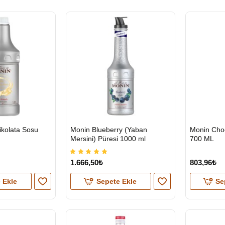
HIZLI
HIZLI
kolata Sosu
Monin Blueberry (Yaban
Monin Choc
GÖNDERİ
GÖNDERİ
Mersini) Püresi 1000 ml
700 ML
1.666,50₺
803,96₺
 Ekle
Sepete Ekle
Se