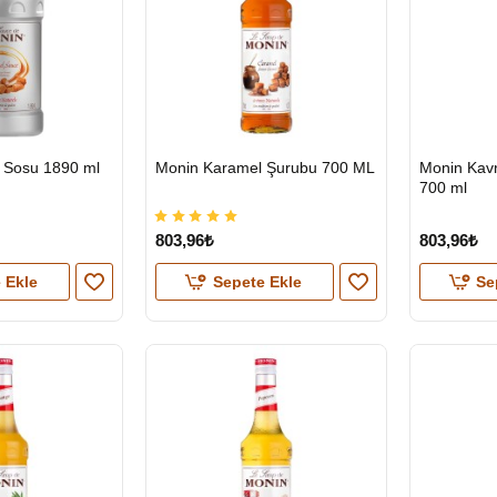
HIZLI
HIZLI
 Sosu 1890 ml
Monin Karamel Şurubu 700 ML
Monin Kav
GÖNDERİ
GÖNDERİ
700 ml
803,96₺
803,96₺
 Ekle
Sepete Ekle
Se