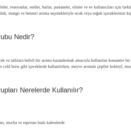
eler, restoranlar, oteller, barlar, pastaneler, ofisler ve ev kullanıcıları için far
çilek, mango ve benzeri aroma seçenekleriyle sıcak veya soğuk içeceklerinizi kişis
ubu Nedir?
k ve tatlılara belirli bir aroma kazandırmak amacıyla kullanılan konsantre bir l
e cold brew gibi içeceklerde kullanılırken, meyve aromalı çeşitler kokteyl, mock
pları Nerelerde Kullanılır?
ino, mocha ve espresso bazlı kahvelerde