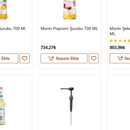
HIZLI
HIZLI
urubu 700 Ml
Monin Popcorn Şurubu 700 ML
Monin Şek
GÖNDERİ
GÖNDERİ
ML
734,27₺
803,96₺
 Ekle
Sepete Ekle
Se