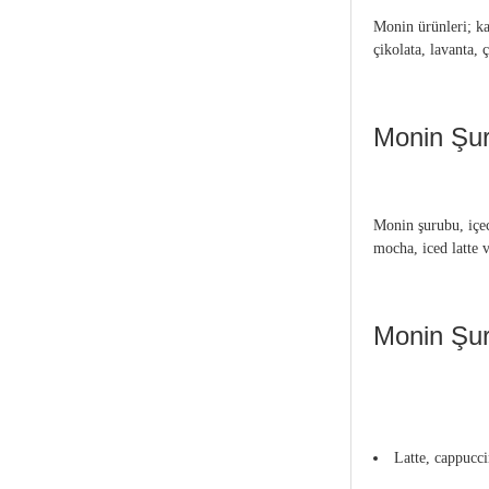
Monin ürünleri; kaf
çikolata, lavanta, 
Monin Şur
Monin şurubu, içece
mocha, iced latte v
Monin Şuru
Latte, cappucc