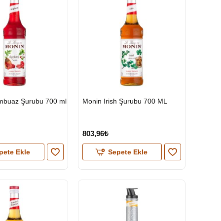
HIZLI
mbuaz Şurubu 700 ml
Monin Irish Şurubu 700 ML
GÖNDERİ
803,96₺
pete Ekle
Sepete Ekle