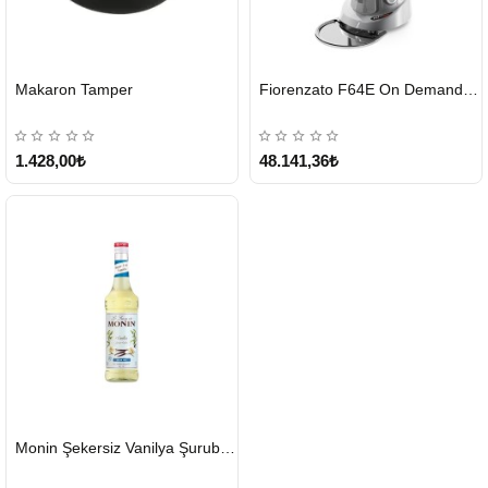
HIZLI
HIZLI
Makaron Tamper
Fiorenzato F64E On Demand Kahve Değirmeni – Gri
GÖNDERİ
GÖNDERİ
1.428,00₺
48.141,36₺
HIZLI
Monin Şekersiz Vanilya Şurubu 700 ML
GÖNDERİ