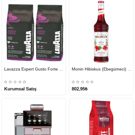
HIZLI
HIZLI
Lavazza Expert Gusto Forte Çekirdek Kahve 2 x 1 KG
Monin Hibiskus (Ebegümeci) Şurubu 700 ml
GÖNDERİ
GÖNDERİ
KARGO
ÜCRETSİZ
Kurumsal Satış
802,95₺