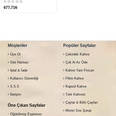
677,71₺
Müşteriler
Popüler Sayfalar
Üye Ol
Çekirdek Kahve
Site Haritası
Çok Al Az Öde
İptal & İade
Kahve Yanı Fincan
Kullanıcı Güvenliği
Filtre Kahve
S.S.S
Kapsül Kahve
İletişim
Türk Kahvesi
Çaylar & Bitki Çayları
Öne Çıkan Sayfalar
Monin Sos Şurup
Öğütülmüş Espresso