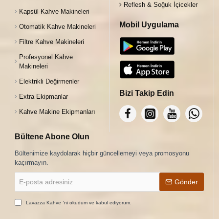
Reflesh & Soğuk İçicekler
Kapsül Kahve Makineleri
Mobil Uygulama
Otomatik Kahve Makineleri
Filtre Kahve Makineleri
Profesyonel Kahve
Makineleri
Elektrikli Değirmenler
Bizi Takip Edin
Extra Ekipmanlar
Kahve Makine Ekipmanları
Bültene Abone Olun
Bültenimize kaydolarak hiçbir güncellemeyi veya promosyonu
kaçırmayın.
E-
Gönder
posta
adresiniz
Lavazza Kahve
'ni okudum ve kabul ediyorum.