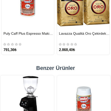
HIZLI
HIZLI
Puly Caff Plus Espresso Makinesi Temizleyici Tablet 100 x 1.35 G
Lavazza Qualità Oro Çekirdek Kahve 1 KG x 2
GÖNDERİ
GÖNDERİ
KARGO
ÜCRETSİZ
791,36₺
2.868,40₺
Benzer Ürünler