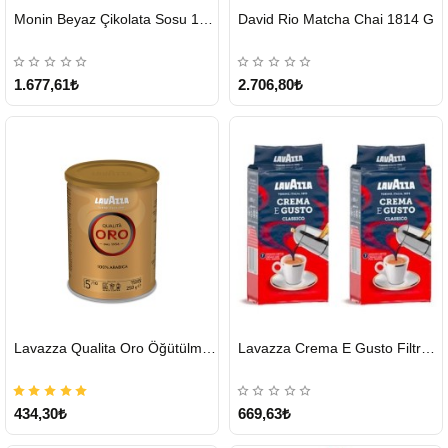
HIZLI
HIZLI
Monin Beyaz Çikolata Sosu 1890ml
David Rio Matcha Chai 1814 G
GÖNDERİ
GÖNDERİ
KARGO
ÜCRETSİZ
1.677,61₺
2.706,80₺
HIZLI
HIZLI
Lavazza Qualita Oro Öğütülmüş Kahve Teneke 250 G
Lavazza Crema E Gusto Filtre Kahve 250 G X 2
GÖNDERİ
GÖNDERİ
434,30₺
669,63₺