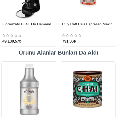
HIZLI
HIZLI
Fiorenzato F64E On Demand Kahve Değirmeni, Siyah
Puly Caff Plus Espresso Makinesi Temizleyici Tablet 100 x 1.35 G
GÖNDERİ
GÖNDERİ
49.130,57₺
791,36₺
Ürünü Alanlar Bunları Da Aldı