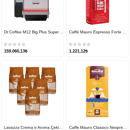
HIZLI
HIZLI
Dr.Coffee M12 Big Plus Super Otomatik Kahve Makinesi
Caffè Mauro Espresso Forte 1 KG
GÖNDERİ
GÖNDERİ
KARGO
ÜCRETSİZ
159.060,13₺
1.221,12₺
HIZLI
HIZLI
Lavazza Crema e Aroma Çekirdek Kahve 1KG X 6Adet
Caffè Mauro Classico Nespresso Kapsül
GÖNDERİ
GÖNDERİ