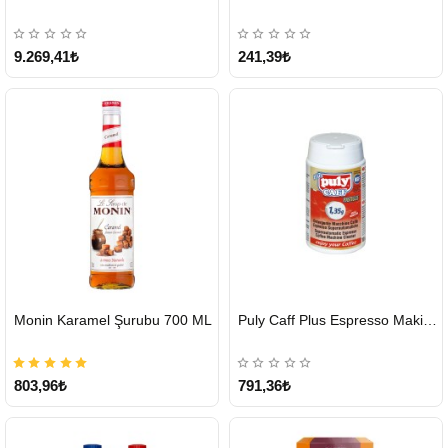
9.269,41₺
241,39₺
HIZLI
HIZLI
Monin Karamel Şurubu 700 ML
Puly Caff Plus Espresso Makinesi Temizleyici Tablet 100 x 1.35 G
GÖNDERİ
GÖNDERİ
803,96₺
791,36₺