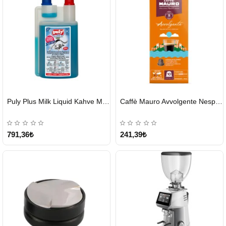
HIZLI
HIZLI
Puly Plus Milk Liquid Kahve Makinesi Sıvı Temizleyici 1000 ml
Caffè Mauro Avvolgente Nespresso Kapsül
GÖNDERİ
GÖNDERİ
791,36₺
241,39₺