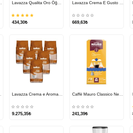
HIZLI
HIZLI
cha Chai 1814 G
Lavazza Qualita Oro Öğütülmüş Kahve Teneke 250 G
Lavazza Crema E Gusto Filtre Kahve 250 G X 2
GÖNDERİ
GÖNDERİ
434,30₺
669,63₺
HIZLI
HIZLI
o Forte 1 KG
Lavazza Crema e Aroma Çekirdek Kahve 1KG X 6Adet
Caffè Mauro Classico Nespresso Kapsül
GÖNDERİ
GÖNDERİ
9.275,35₺
241,39₺