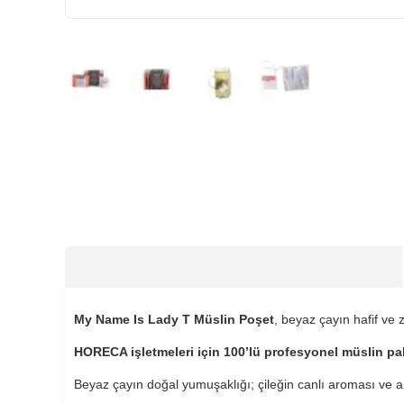
HIZLI
GÖNDERİ
KARGO
ÜCRETSİZ
My Name Is Lady T Müslin Poşet
, beyaz çayın hafif ve 
HORECA işletmeleri için 100’lü profesyonel müslin pa
Beyaz çayın doğal yumuşaklığı; çileğin canlı aroması ve a