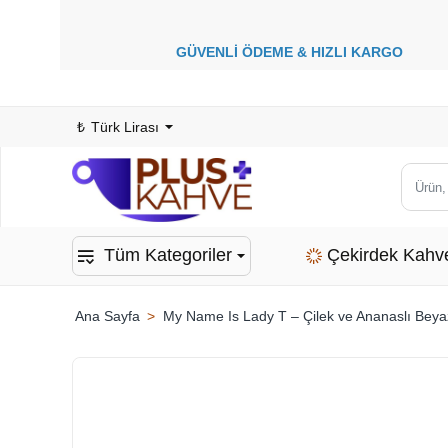
GÜVENLİ ÖDEME &
HIZLI KARGO
1
₺
Türk Lirası
Ürün,
kategor
veya
Tüm Kategoriler
Çekirdek Kahv
marka
ara...
My Name Is Lady T – Çilek ve Ananaslı Beyaz
home