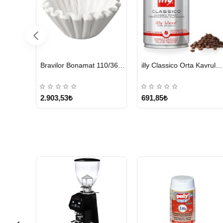
HIZLI
HIZLI
Bravilor Bonamat 110/360 MM Filtre Kağıdı – 250 Adet
illy Classico Orta Kavrulmuş Çekirdek Kahve 250 G
Kurukahveci Me
GÖNDERİ
GÖNDERİ
691,85₺
499,95₺