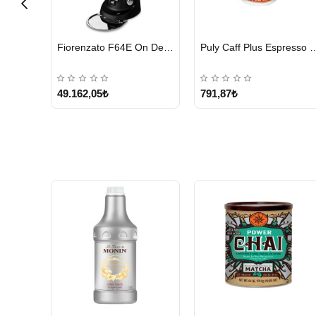
HIZLI
HIZLI
Cunill Tranquilo 2 Kahve Değirmeni
Fiorenzato F64E On Demand Kahve Değirmeni, Siyah
Puly Caff Plus Espresso Makinesi Temizl
GÖNDERİ
GÖNDERİ
49.162,05₺
791,87₺