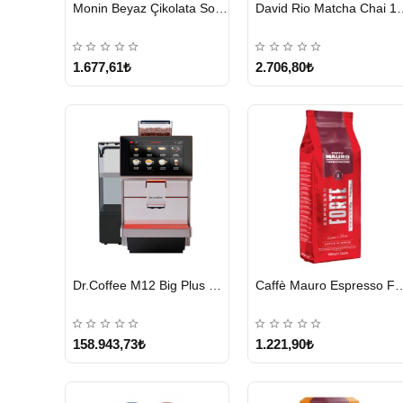
HIZLI
HIZLI
Monin Beyaz Çikolata Sosu 1890ml
David Rio Mat
GÖNDERİ
GÖNDERİ
KARGO
ÜCRETSİZ
1.677,61₺
2.706,80₺
HIZLI
HIZLI
Dr.Coffee M12 Big Plus Super Otomatik Kahve Makinesi
Caffè Mauro Espress
GÖNDERİ
GÖNDERİ
KARGO
ÜCRETSİZ
158.943,73₺
1.221,90₺