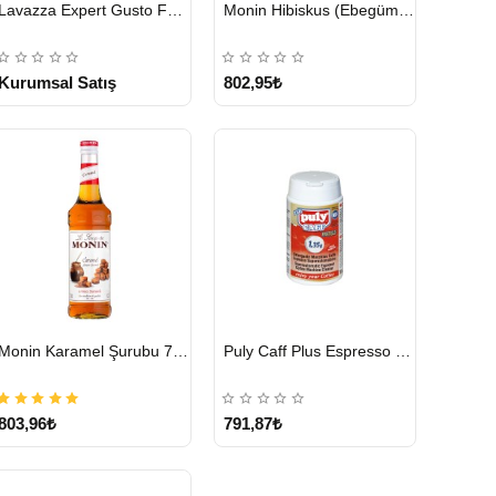
HIZLI
HIZLI
Lavazza Expert Gusto Forte Çekirdek Kahve 2 x 1 KG
Monin Hibiskus (Ebegümeci) Şurubu 700 ml
GÖNDERİ
GÖNDERİ
KARGO
ÜCRETSİZ
Kurumsal Satış
802,95₺
HIZLI
HIZLI
Monin Karamel Şurubu 700 ML
Puly Caff Plus Espresso Makinesi Temizleyici Tablet 100 x 1.35 G
GÖNDERİ
GÖNDERİ
803,96₺
791,87₺