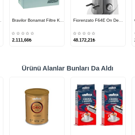
HIZLI
HIZLI
eyici Tablet 100 x 1.35 G
Bravilor Bonamat Filtre Kağıdı 85/245 MM 1000 Adet
Fiorenzato F64E On Demand Kahve Değirmeni – Gri
GÖNDERİ
GÖNDERİ
2.111,66₺
48.172,21₺
Ürünü Alanlar Bunları Da Aldı