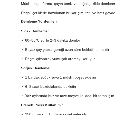
Müslin poşet formu, çayın temiz ve doğal şekilde demlenm
Doğal içeriklerle hazırlanan bu karışım, tatlı ve hafif gövdel
Demleme Yöntemleri
Sıcak Demleme:
✓ 80–85°C su ile 2–3 dakika demleyin
✓ Beyaz çay yapısı gereği uzun süre bekletilmemelidir
✓ Poşeti çıkararak yumuşak aromayı koruyun
Soğuk Demleme:
✓ 1 bardak soğuk suya 1 müslin poşet ekleyin
✓ 6–8 saat buzdolabında bekletin
✓ Yaz aylarında buz ve taze meyve ile ideal bir ferah içim
French Press Kullanımı:
✓ 250 ml su için 1 müslin poşet yeterlidir