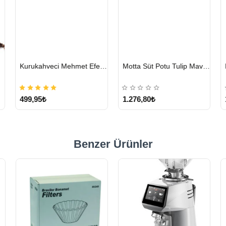
HIZLI
HIZLI
hmet Efendi Türk Kahvesi 500 G
Motta Süt Potu Tulip Mavi 500 ml
Lavazza Crema E Gusto Filtre Kahve 250 G X 4
GÖNDERİ
GÖNDERİ
1.276,80₺
1.328,15₺
Benzer Ürünler