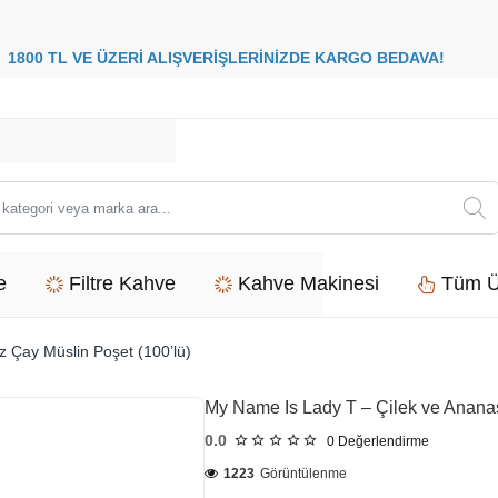
8
00 TL VE ÜZERİ ALIŞVERİŞLERİNİZDE
KARGO BEDAVA
i
e
Filtre Kahve
Kahve Makinesi
Tüm Ü
 Çay Müslin Poşet (100’lü)
My Name Is Lady T – Çilek ve Ananas
0.0
0
Değerlendirme
1223
Görüntülenme