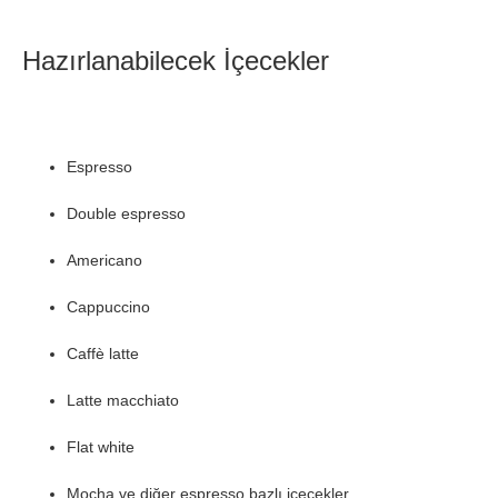
Hazırlanabilecek İçecekler
Espresso
Double espresso
Americano
Cappuccino
Caffè latte
Latte macchiato
Flat white
Mocha ve diğer espresso bazlı içecekler