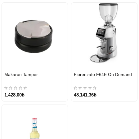
HIZLI
HIZLI
Makaron Tamper
Fiorenzato F64E On Demand Kahve Değirmeni – Gri
GÖNDERİ
GÖNDERİ
1.428,00₺
48.141,36₺