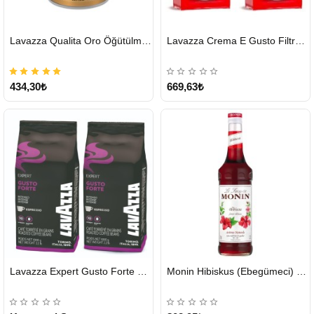
HIZLI
HIZLI
Lavazza Qualita Oro Öğütülmüş Kahve Teneke 250 G
Lavazza Crema E Gusto Filtre Kahve 250 G X 2
GÖNDERİ
GÖNDERİ
434,30₺
669,63₺
HIZLI
HIZLI
Lavazza Expert Gusto Forte Çekirdek Kahve 2 x 1 KG
Monin Hibiskus (Ebegümeci) Şurubu 700 ml
GÖNDERİ
GÖNDERİ
KARGO
ÜCRETSİZ