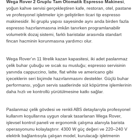
Wega Rover 2 Gruplu Tam Otomatik Espresso Makinesi
,
yoğun kahve servisi gerçekleştiren kafe, restoran, otel, pastane
ve profesyonel işletmeler için geliştirilen ticari tip espresso
makinesidir. İki gruplu yapısı sayesinde aynı anda birden fazla
espresso hazırlanmasına imkân tanırken programlanabilir
volumetrik dozaj sistemi, farklı baristalar arasında standart
fincan hacminin korunmasına yardımcı olur.
Wega Rover'ın 11 litrelik kazan kapasitesi, iki adet paslanmaz
çelik buhar çubuğu ve sıcak su musluğu; espresso servisinin
yanında cappuccino, latte, flat white ve americano gibi
içeceklerin seri biçimde hazırlanmasını destekler. Güçlü buhar
performansı, yoğun servis saatlerinde süt köpürtme işlemlerinin
daha hızlı ve kontrollü yürütülmesine katkı sağlar.
Paslanmaz çelik gövdesi ve renkli ABS detaylarıyla profesyonel
kullanım koşullarına uygun olarak tasarlanan Wega Rover,
işlevsel kontrol paneli ve ergonomik çalışma alanıyla barista
operasyonunu kolaylaştırır. 4300 W güç değeri ve 220–240 V
elektrik bağlantısıyla çalışan model, kurulacağı işletmenin