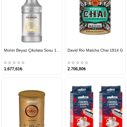
HIZLI
HIZLI
Monin Beyaz Çikolata Sosu 1890ml
David Rio Matcha Chai 1814 G
GÖNDERİ
GÖNDERİ
KARGO
ÜCRETSİZ
1.677,61₺
2.706,80₺