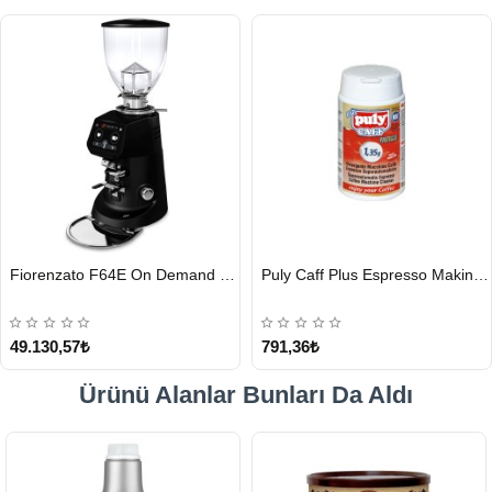
HIZLI
HIZLI
Fiorenzato F64E On Demand Kahve Değirmeni, Siyah
Puly Caff Plus Espresso Makinesi Temizleyici Tablet 100 x 1.35 G
GÖNDERİ
GÖNDERİ
49.130,57₺
791,36₺
Ürünü Alanlar Bunları Da Aldı