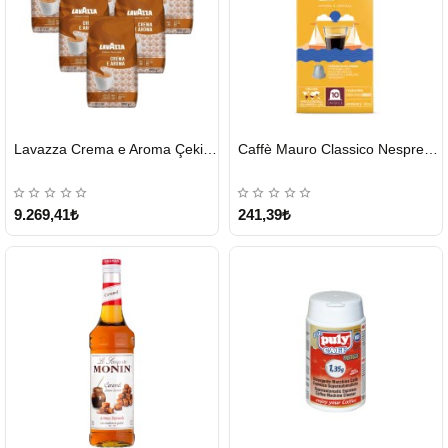
HIZLI
HIZLI
Lavazza Crema e Aroma Çekirdek Kahve 1KG X 6Adet
Caffè Mauro Classico Nespresso Kapsül
GÖNDERİ
GÖNDERİ
9.269,41₺
241,39₺