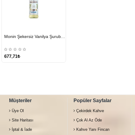
HIZLI
Monin Şekersiz Vanilya Şurubu 700 ML
GÖNDERİ
677,71₺
Müşteriler
Popüler Sayfalar
Üye Ol
Çekirdek Kahve
Site Haritası
Çok Al Az Öde
İptal & İade
Kahve Yanı Fincan