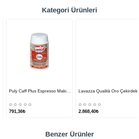
Kategori Ürünleri
HIZLI
HIZLI
Puly Caff Plus Espresso Makinesi Temizleyici Tablet 100 x 1.35 G
Lavazza Qualità Oro Çekirdek Kahve 1 KG x 2
GÖNDERİ
GÖNDERİ
KARGO
ÜCRETSİZ
791,36₺
2.868,40₺
Benzer Ürünler