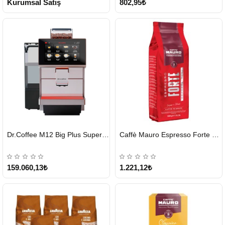
Kurumsal Satış
802,95₺
HIZLI
HIZLI
Dr.Coffee M12 Big Plus Super Otomatik Kahve Makinesi
Caffè Mauro Espresso Forte 1 KG
GÖNDERİ
GÖNDERİ
KARGO
ÜCRETSİZ
159.060,13₺
1.221,12₺