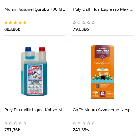
HIZLI
HIZLI
Monin Karamel Şurubu 700 ML
Puly Caff Plus Espresso Makinesi Temizleyici Tablet 100 x 1.35 G
GÖNDERİ
GÖNDERİ
803,96₺
791,36₺
HIZLI
HIZLI
Puly Plus Milk Liquid Kahve Makinesi Sıvı Temizleyici 1000 ml
Caffè Mauro Avvolgente Nespresso Kapsül
GÖNDERİ
GÖNDERİ
791,36₺
241,39₺