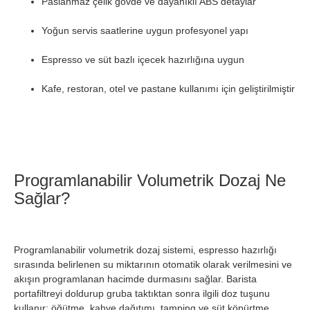
Paslanmaz çelik gövde ve dayanıklı ABS detaylar
Yoğun servis saatlerine uygun profesyonel yapı
Espresso ve süt bazlı içecek hazırlığına uygun
Kafe, restoran, otel ve pastane kullanımı için geliştirilmiştir
Programlanabilir Volumetrik Dozaj Ne
Sağlar?
Programlanabilir volumetrik dozaj sistemi, espresso hazırlığı
sırasında belirlenen su miktarının otomatik olarak verilmesini ve
akışın programlanan hacimde durmasını sağlar. Barista
portafiltreyi doldurup gruba taktıktan sonra ilgili doz tuşunu
kullanır; öğütme, kahve dağıtımı, tamping ve süt köpürtme