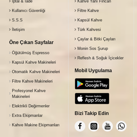
İptal & İade
Kahve Yanı Fincan
Kullanıcı Güvenliği
Filtre Kahve
S.S.S
Kapsül Kahve
İletişim
Türk Kahvesi
Çaylar & Bitki Çayları
Öne Çıkan Sayfalar
Monin Sos Şurup
Öğütülmüş Espresso
Reflesh & Soğuk İçicekler
Kapsül Kahve Makineleri
Mobil Uygulama
Otomatik Kahve Makineleri
Filtre Kahve Makineleri
Profesyonel Kahve
Makineleri
Elektrikli Değirmenler
Bizi Takip Edin
Extra Ekipmanlar
Kahve Makine Ekipmanları