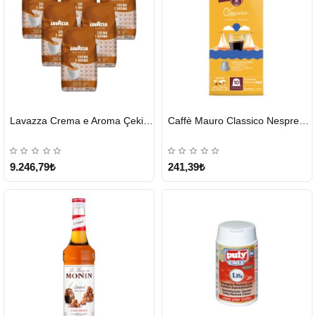
HIZLI
HIZLI
Lavazza Crema e Aroma Çekirdek Kahve 1KG X 6Adet
Caffè Mauro Classico Nespresso Kapsül
GÖNDERİ
GÖNDERİ
9.246,79₺
241,39₺