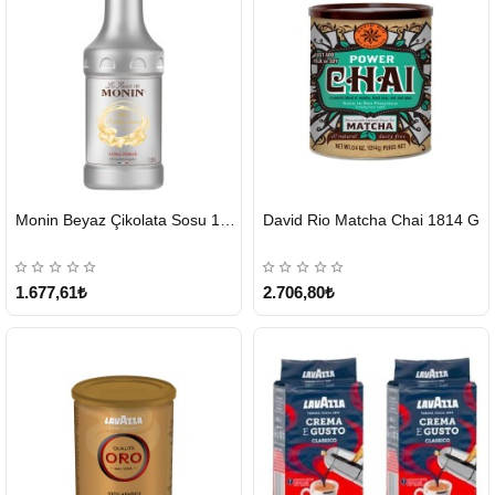
HIZLI
HIZLI
Monin Beyaz Çikolata Sosu 1890ml
David Rio Matcha Chai 1814 G
GÖNDERİ
GÖNDERİ
KARGO
ÜCRETSİZ
1.677,61₺
2.706,80₺