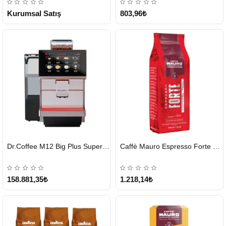
Kurumsal Satış
803,96₺
HIZLI
HIZLI
Dr.Coffee M12 Big Plus Super Otomatik Kahve Makinesi
Caffè Mauro Espresso Forte 1 KG
GÖNDERİ
GÖNDERİ
KARGO
ÜCRETSİZ
158.881,35₺
1.218,14₺