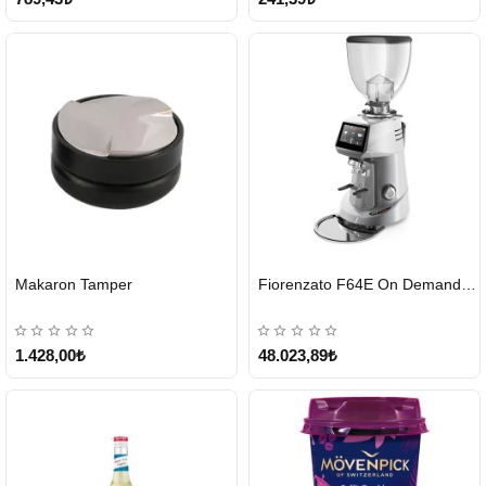
HIZLI
Makaron Tamper
Fiorenzato F64E On Demand Kahve Değirmeni – Gri
GÖNDERİ
Tükendi
1.428,00₺
48.023,89₺