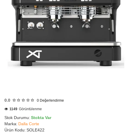
HIZLI
GÖNDERİ
0.0
0
Değerlendirme
KARGO
ÜCRETSİZ
1149
Görüntülenme
Stok Durumu:
Stokta Var
Marka:
Dalla Corte
Ürün Kodu:
SOLE422