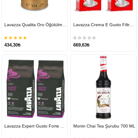
HIZLI
HIZLI
Lavazza Qualita Oro Öğütülmüş Kahve Teneke 250 G
Lavazza Crema E Gusto Filtre Kahve 250 G X 2
GÖNDERİ
GÖNDERİ
434,30₺
669,63₺
HIZLI
Lavazza Expert Gusto Forte Çekirdek Kahve 2 x 1 KG
Monin Chai Tea Şurubu 700 ML
GÖNDERİ
2-3 Gün
KARGO
ÜCRETSİZ