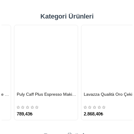
Kategori Ürünleri
HIZLI
HIZLI
Puly Caff Plus Espresso Makinesi Temizleyici Tablet 100 x 1.35 G
Lavazza Qualità Oro Çekirdek Kahve 1 KG x 2
GÖNDERİ
GÖNDERİ
KARGO
ÜCRETSİZ
789,43₺
2.868,40₺