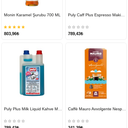
HIZLI
HIZLI
Monin Karamel Şurubu 700 ML
Puly Caff Plus Espresso Makinesi Temizleyici Tablet 100 x 1.35 G
GÖNDERİ
GÖNDERİ
803,96₺
789,43₺
HIZLI
HIZLI
Puly Plus Milk Liquid Kahve Makinesi Sıvı Temizleyici 1000 ml
Caffè Mauro Avvolgente Nespresso Kapsül
GÖNDERİ
GÖNDERİ
789,43₺
241,39₺