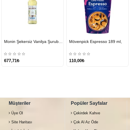
HIZLI
Monin Şekersiz Vanilya Şurubu 700 ML
Mövenpick Espresso 189 ml,
GÖNDERİ
Tükendi
677,71₺
110,00₺
Müşteriler
Popüler Sayfalar
Üye Ol
Çekirdek Kahve
Site Haritası
Çok Al Az Öde