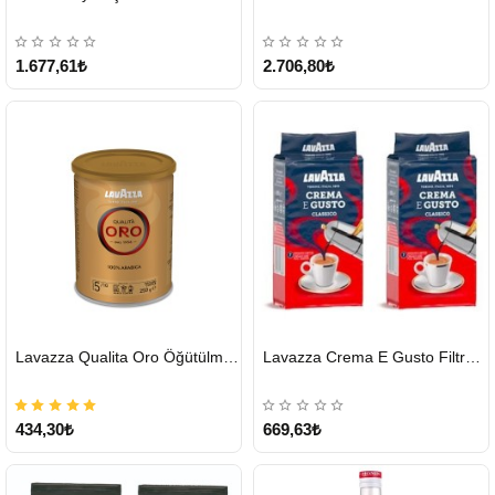
KARGO
ÜCRETSİZ
1.677,61₺
2.706,80₺
HIZLI
HIZLI
Lavazza Qualita Oro Öğütülmüş Kahve Teneke 250 G
Lavazza Crema E Gusto Filtre Kahve 250 G X 2
GÖNDERİ
GÖNDERİ
434,30₺
669,63₺