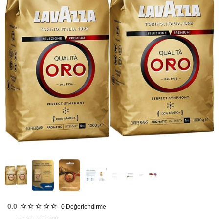
HIZLI
GÖNDERİ
KARGO
ÜCRETSİZ
0.0
0
Değerlendirme