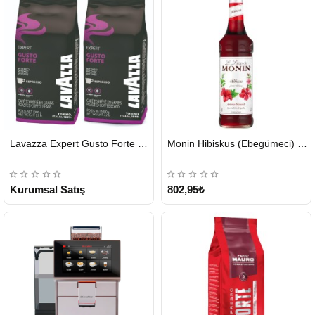
HIZLI
HIZLI
Lavazza Expert Gusto Forte Çekirdek Kahve 2 x 1 KG
Monin Hibiskus (Ebegümeci) Şurubu 700 ml
GÖNDERİ
GÖNDERİ
KARGO
ÜCRETSİZ
Kurumsal Satış
802,95₺