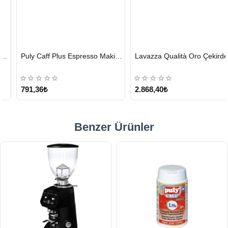
HIZLI
HIZLI
Puly Caff Plus Espresso Makinesi Temizleyici Tablet 100 x 1.35 G
Lavazza Qualità Oro Çekirdek Kahve 1 KG x 2
GÖNDERİ
GÖNDERİ
KARGO
ÜCRETSİZ
791,36₺
2.868,40₺
Benzer Ürünler