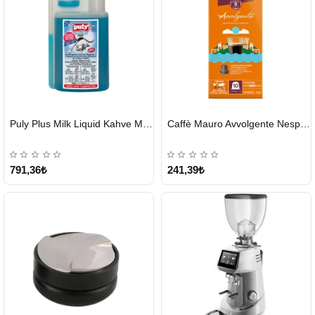
HIZLI
HIZLI
Puly Plus Milk Liquid Kahve Makinesi Sıvı Temizleyici 1000 ml
Caffè Mauro Avvolgente Nespresso Kapsül
GÖNDERİ
GÖNDERİ
791,36₺
241,39₺