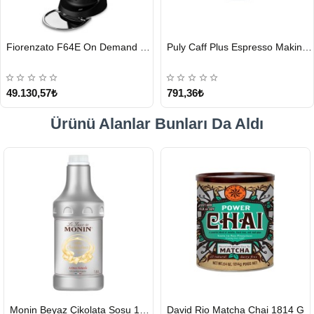
HIZLI
HIZLI
Fiorenzato F64E On Demand Kahve Değirmeni, Siyah
Puly Caff Plus Espresso Makinesi Temizleyici Tablet 100 x 1.35 G
GÖNDERİ
GÖNDERİ
49.130,57₺
791,36₺
Ürünü Alanlar Bunları Da Aldı
HIZLI
HIZLI
Monin Beyaz Çikolata Sosu 1890ml
David Rio Matcha Chai 1814 G
GÖNDERİ
GÖNDERİ