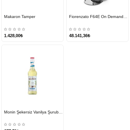
HIZLI
HIZLI
Makaron Tamper
Fiorenzato F64E On Demand Kahve Değirmeni – Gri
GÖNDERİ
GÖNDERİ
1.428,00₺
48.141,36₺
HIZLI
Monin Şekersiz Vanilya Şurubu 700 ML
GÖNDERİ