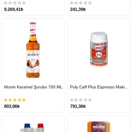
9.269,41₺
241,39₺
HIZLI
HIZLI
Monin Karamel Şurubu 700 ML
Puly Caff Plus Espresso Makinesi Temizleyici Tablet 100 x 1.35 G
GÖNDERİ
GÖNDERİ
803,96₺
791,36₺