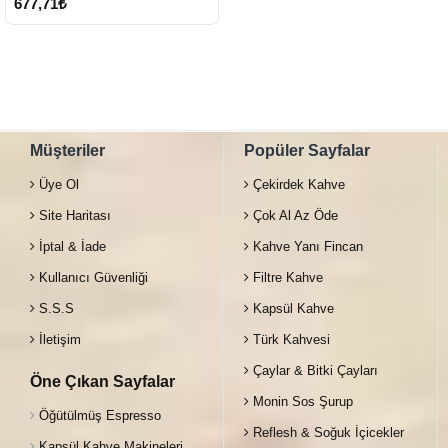
677,71₺
Müşteriler
Popüler Sayfalar
Üye Ol
Çekirdek Kahve
Site Haritası
Çok Al Az Öde
İptal & İade
Kahve Yanı Fincan
Kullanıcı Güvenliği
Filtre Kahve
S.S.S
Kapsül Kahve
İletişim
Türk Kahvesi
Çaylar & Bitki Çayları
Öne Çıkan Sayfalar
Monin Sos Şurup
Öğütülmüş Espresso
Reflesh & Soğuk İçicekler
Kapsül Kahve Makineleri