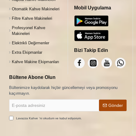
Mobil Uygulama
Otomatik Kahve Makineleri
Filtre Kahve Makineleri
Profesyonel Kahve
Makineleri
Elektrikli Değirmenler
Bizi Takip Edin
Extra Ekipmanlar
Kahve Makine Ekipmanları
Bültene Abone Olun
Bültenimize kaydolarak hiçbir güncellemeyi veya promosyonu
kaçırmayın.
E-
Gönder
posta
adresiniz
Lavazza Kahve
'ni okudum ve kabul ediyorum.