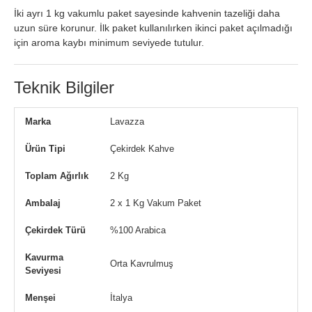
İki ayrı 1 kg vakumlu paket sayesinde kahvenin tazeliği daha
uzun süre korunur. İlk paket kullanılırken ikinci paket açılmadığı
için aroma kaybı minimum seviyede tutulur.
Teknik Bilgiler
Marka
Lavazza
Ürün Tipi
Çekirdek Kahve
Toplam Ağırlık
2 Kg
Ambalaj
2 x 1 Kg Vakum Paket
Çekirdek Türü
%100 Arabica
Kavurma
Orta Kavrulmuş
Seviyesi
Menşei
İtalya