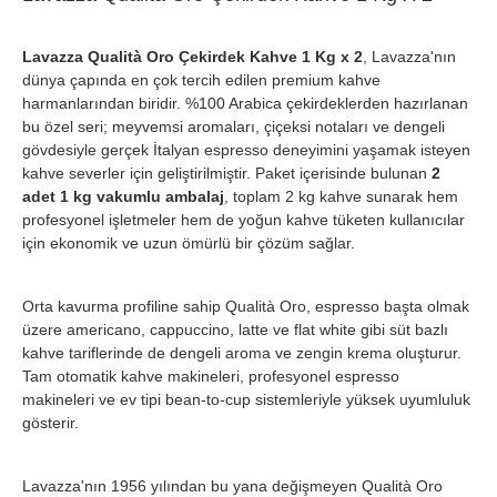
Lavazza Qualità Oro Çekirdek Kahve 1 Kg x 2
, Lavazza'nın
dünya çapında en çok tercih edilen premium kahve
harmanlarından biridir. %100 Arabica çekirdeklerden hazırlanan
bu özel seri; meyvemsi aromaları, çiçeksi notaları ve dengeli
gövdesiyle gerçek İtalyan espresso deneyimini yaşamak isteyen
kahve severler için geliştirilmiştir. Paket içerisinde bulunan
2
adet 1 kg vakumlu ambalaj
, toplam 2 kg kahve sunarak hem
profesyonel işletmeler hem de yoğun kahve tüketen kullanıcılar
için ekonomik ve uzun ömürlü bir çözüm sağlar.
Orta kavurma profiline sahip Qualità Oro, espresso başta olmak
üzere americano, cappuccino, latte ve flat white gibi süt bazlı
kahve tariflerinde de dengeli aroma ve zengin krema oluşturur.
Tam otomatik kahve makineleri, profesyonel espresso
makineleri ve ev tipi bean-to-cup sistemleriyle yüksek uyumluluk
gösterir.
Lavazza'nın 1956 yılından bu yana değişmeyen Qualità Oro