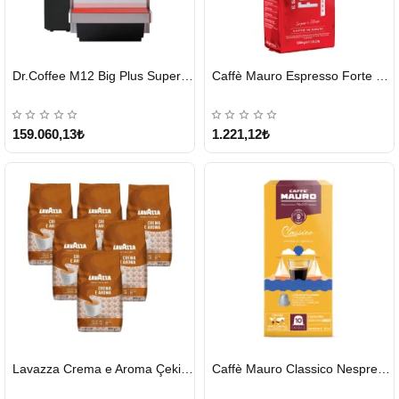
HIZLI
HIZLI
Dr.Coffee M12 Big Plus Super Otomatik Kahve Makinesi
Caffè Mauro Espresso Forte 1 KG
GÖNDERİ
GÖNDERİ
KARGO
ÜCRETSİZ
159.060,13₺
1.221,12₺
HIZLI
HIZLI
Lavazza Crema e Aroma Çekirdek Kahve 1KG X 6Adet
Caffè Mauro Classico Nespresso Kapsül
GÖNDERİ
GÖNDERİ