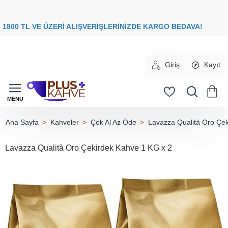
8
00 TL VE ÜZERİ ALIŞVERİŞLERİNİZDE
KARGO BEDAVA
Giriş
Kayıt
Kahveler
Çok Al Az Öde
Lavazza Qualità Oro Çek
home
Lavazza Qualità Oro Çekirdek Kahve 1 KG x 2