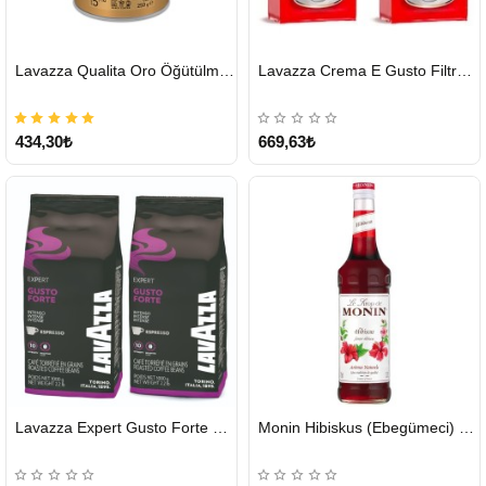
HIZLI
HIZLI
Lavazza Qualita Oro Öğütülmüş Kahve Teneke 250 G
Lavazza Crema E Gusto Filtre Kahve 250 G X 2
GÖNDERİ
GÖNDERİ
434,30₺
669,63₺
HIZLI
HIZLI
Lavazza Expert Gusto Forte Çekirdek Kahve 2 x 1 KG
Monin Hibiskus (Ebegümeci) Şurubu 700 ml
GÖNDERİ
GÖNDERİ
KARGO
ÜCRETSİZ