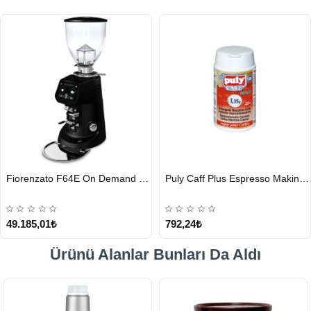
HIZLI
HIZLI
Fiorenzato F64E On Demand Kahve Değirmeni, Siyah
Puly Caff Plus Espresso Makinesi Temizleyici Tablet 100 x 1.35 G
GÖNDERİ
GÖNDERİ
49.185,01₺
792,24₺
Ürünü Alanlar Bunları Da Aldı