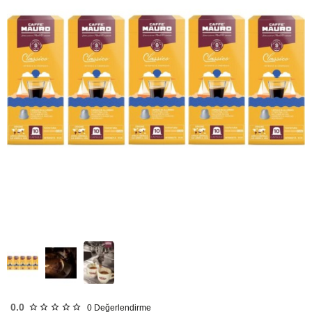
HIZLI
GÖNDERİ
0.0
0
Değerlendirme