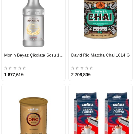
HIZLI
HIZLI
Monin Beyaz Çikolata Sosu 1890ml
David Rio Matcha Chai 1814 G
GÖNDERİ
GÖNDERİ
KARGO
ÜCRETSİZ
1.677,61₺
2.706,80₺