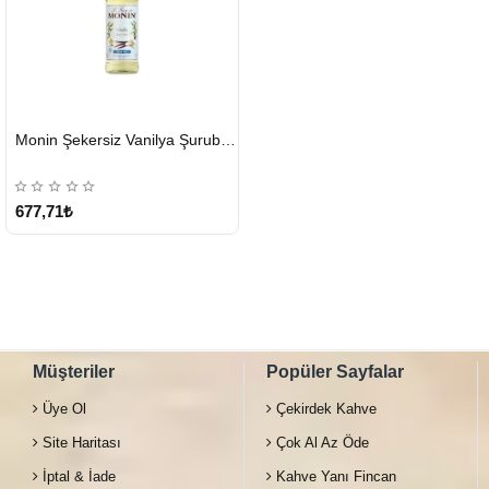
HIZLI
Monin Şekersiz Vanilya Şurubu 700 ML
GÖNDERİ
677,71₺
Müşteriler
Popüler Sayfalar
Üye Ol
Çekirdek Kahve
Site Haritası
Çok Al Az Öde
İptal & İade
Kahve Yanı Fincan