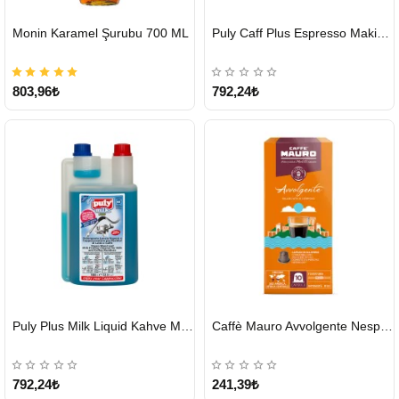
HIZLI
HIZLI
Monin Karamel Şurubu 700 ML
Puly Caff Plus Espresso Makinesi Temizleyici Tablet 100 x 1.35 G
GÖNDERİ
GÖNDERİ
803,96₺
792,24₺
HIZLI
HIZLI
Puly Plus Milk Liquid Kahve Makinesi Sıvı Temizleyici 1000 ml
Caffè Mauro Avvolgente Nespresso Kapsül
GÖNDERİ
GÖNDERİ
792,24₺
241,39₺