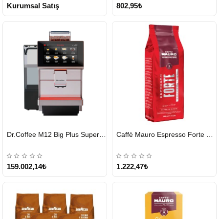
Kurumsal Satış
802,95₺
HIZLI
HIZLI
Dr.Coffee M12 Big Plus Super Otomatik Kahve Makinesi
Caffè Mauro Espresso Forte 1 KG
GÖNDERİ
GÖNDERİ
KARGO
ÜCRETSİZ
159.002,14₺
1.222,47₺