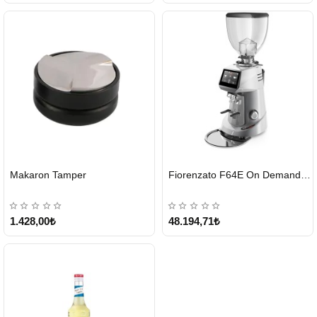
HIZLI
HIZLI
Makaron Tamper
Fiorenzato F64E On Demand Kahve Değirmeni – Gri
GÖNDERİ
GÖNDERİ
1.428,00₺
48.194,71₺