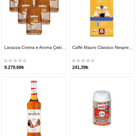
HIZLI
HIZLI
Lavazza Crema e Aroma Çekirdek Kahve 1KG X 6Adet
Caffè Mauro Classico Nespresso Kapsül
GÖNDERİ
GÖNDERİ
9.279,68₺
241,39₺