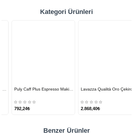
Kategori Ürünleri
HIZLI
HIZLI
Puly Caff Plus Espresso Makinesi Temizleyici Tablet 100 x 1.35 G
Lavazza Qualità Oro Çekirdek Kahve 1 KG x 2
GÖNDERİ
GÖNDERİ
KARGO
ÜCRETSİZ
792,24₺
2.868,40₺
Benzer Ürünler