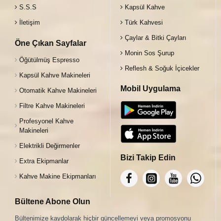
S.S.S
Kapsül Kahve
İletişim
Türk Kahvesi
Çaylar & Bitki Çayları
Öne Çıkan Sayfalar
Monin Sos Şurup
Öğütülmüş Espresso
Reflesh & Soğuk İçicekler
Kapsül Kahve Makineleri
Mobil Uygulama
Otomatik Kahve Makineleri
Filtre Kahve Makineleri
Profesyonel Kahve
Makineleri
Elektrikli Değirmenler
Bizi Takip Edin
Extra Ekipmanlar
Kahve Makine Ekipmanları
Bültene Abone Olun
Bültenimize kaydolarak hiçbir güncellemeyi veya promosyonu