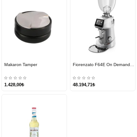
HIZLI
HIZLI
Makaron Tamper
Fiorenzato F64E On Demand Kahve Değirmeni – Gri
GÖNDERİ
GÖNDERİ
1.428,00₺
48.194,71₺