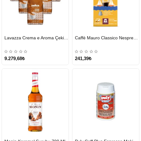
HIZLI
HIZLI
Lavazza Crema e Aroma Çekirdek Kahve 1KG X 6Adet
Caffè Mauro Classico Nespresso Kapsül
GÖNDERİ
GÖNDERİ
9.279,68₺
241,39₺
HIZLI
HIZLI