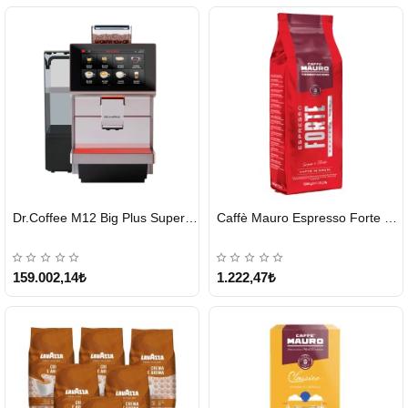
HIZLI
HIZLI
Dr.Coffee M12 Big Plus Super Otomatik Kahve Makinesi
Caffè Mauro Espresso Forte 1 KG
GÖNDERİ
GÖNDERİ
KARGO
ÜCRETSİZ
159.002,14₺
1.222,47₺