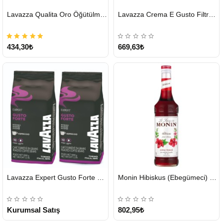
HIZLI
HIZLI
Lavazza Qualita Oro Öğütülmüş Kahve Teneke 250 G
Lavazza Crema E Gusto Filtre Kahve 250 G X 2
GÖNDERİ
GÖNDERİ
434,30₺
669,63₺
HIZLI
HIZLI
Lavazza Expert Gusto Forte Çekirdek Kahve 2 x 1 KG
Monin Hibiskus (Ebegümeci) Şurubu 700 ml
GÖNDERİ
GÖNDERİ
KARGO
ÜCRETSİZ
Kurumsal Satış
802,95₺