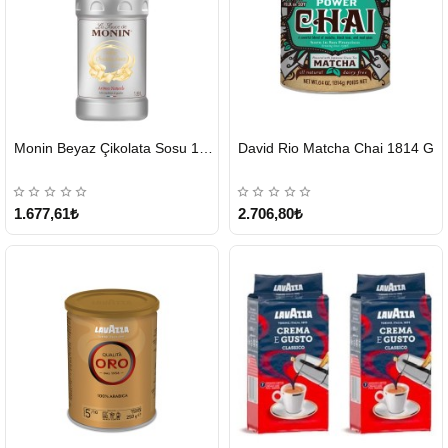
HIZLI
HIZLI
Monin Beyaz Çikolata Sosu 1890ml
David Rio Matcha Chai 1814 G
GÖNDERİ
GÖNDERİ
KARGO
ÜCRETSİZ
1.677,61₺
2.706,80₺