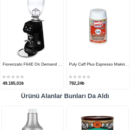
HIZLI
HIZLI
Fiorenzato F64E On Demand Kahve Değirmeni, Siyah
Puly Caff Plus Espresso Makinesi Temizleyici Tablet 100 x 1.35 G
GÖNDERİ
GÖNDERİ
49.185,01₺
792,24₺
Ürünü Alanlar Bunları Da Aldı