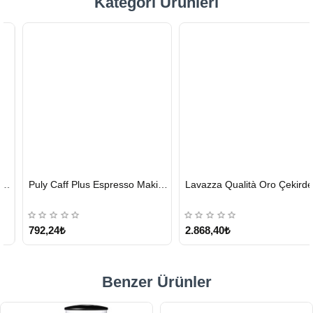
Kategori Ürünleri
HIZLI
HIZLI
Puly Caff Plus Espresso Makinesi Temizleyici Tablet 100 x 1.35 G
Lavazza Qualità Oro Çekirdek Kahve 1 KG x 2
GÖNDERİ
GÖNDERİ
KARGO
ÜCRETSİZ
792,24₺
2.868,40₺
Benzer Ürünler