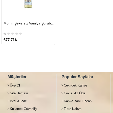
HIZLI
Monin Şekersiz Vanilya Şurubu 700 ML
GÖNDERİ
677,71₺
Müşteriler
Popüler Sayfalar
Üye Ol
Çekirdek Kahve
Site Haritası
Çok Al Az Öde
İptal & İade
Kahve Yanı Fincan
Kullanıcı Güvenliği
Filtre Kahve