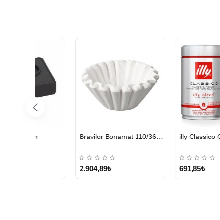
HIZLI
HIZLI
Bravilor Bonamat 110/360 MM Filtre Kağıdı – 250 Adet
illy Classico Orta Kavrulmuş Çekirdek Kahve 250 G
Kurukahveci Me
GÖNDERİ
GÖNDERİ
691,85₺
499,95₺