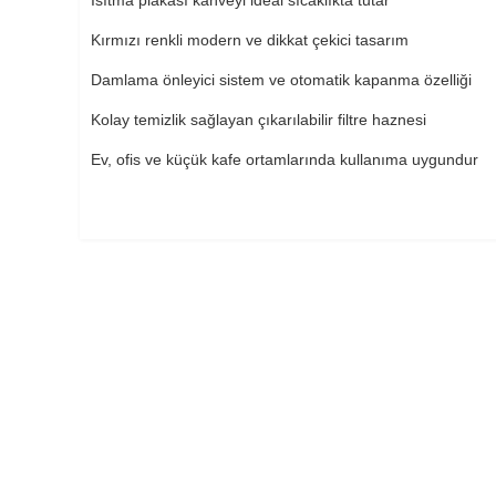
Isıtma plakası kahveyi ideal sıcaklıkta tutar
Kırmızı renkli modern ve dikkat çekici tasarım
Damlama önleyici sistem ve otomatik kapanma özelliği
Kolay temizlik sağlayan çıkarılabilir filtre haznesi
Ev, ofis ve küçük kafe ortamlarında kullanıma uygundur