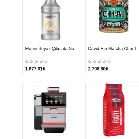
HIZLI
HIZLI
Monin Beyaz Çikolata Sosu 1890ml
David Rio Mat
GÖNDERİ
GÖNDERİ
KARGO
ÜCRETSİZ
1.677,61₺
2.706,80₺