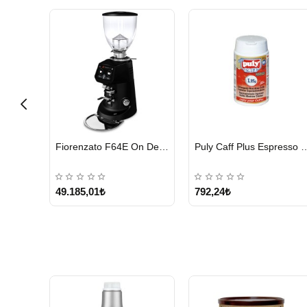
HIZLI
HIZLI
Cunill Tranquilo 2 Kahve Değirmeni
Fiorenzato F64E On Demand Kahve Değirmeni, Siyah
Puly Caff Plus Espresso Makinesi Temizl
GÖNDERİ
GÖNDERİ
49.185,01₺
792,24₺