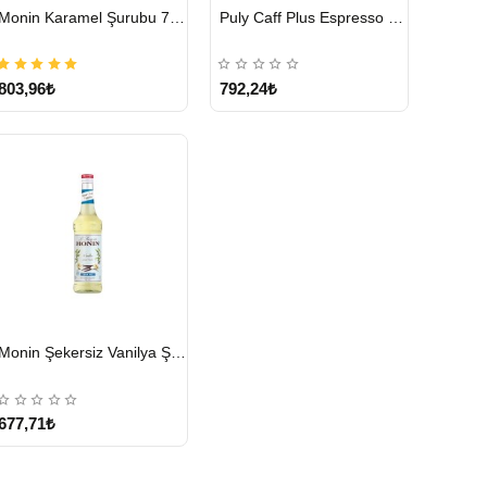
HIZLI
HIZLI
Monin Karamel Şurubu 700 ML
Puly Caff Plus Espresso Makinesi Temizleyici Tablet 100 x 1.35 G
GÖNDERİ
GÖNDERİ
803,96₺
792,24₺
HIZLI
Monin Şekersiz Vanilya Şurubu 700 ML
GÖNDERİ
677,71₺