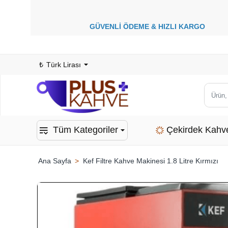
GÜVENLİ ÖDEME &
HIZLI KARGO
1
₺
Türk Lirası
Ürün,
kategor
veya
Tüm Kategoriler
Çekirdek Kahv
marka
ara...
Kef Filtre Kahve Makinesi 1.8 Litre Kırmızı
home