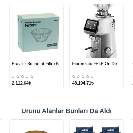
HIZLI
HIZLI
eyici Tablet 100 x 1.35 G
Bravilor Bonamat Filtre Kağıdı 85/245 MM 1000 Adet
Fiorenzato F64E On Demand Kahve Değirmeni – Gri
GÖNDERİ
GÖNDERİ
2.112,64₺
48.194,71₺
Ürünü Alanlar Bunları Da Aldı