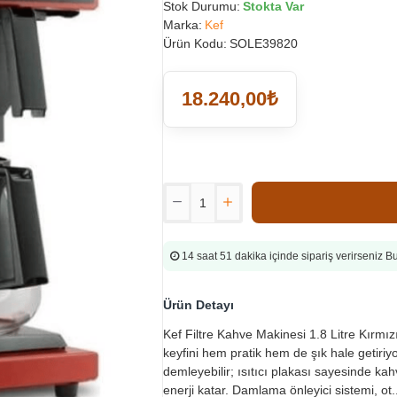
Stok Durumu:
Stokta Var
Marka:
Kef
Ürün Kodu:
SOLE39820
18.240,00₺
14 saat 51 dakika
içinde sipariş verirseniz 
Ürün Detayı
Kef Filtre Kahve Makinesi 1.8 Litre Kırmızı
keyfini hem pratik hem de şık hale getiri
demleyebilir; ısıtıcı plakası sayesinde kah
enerji katar. Damlama önleyici sistemi, ot..