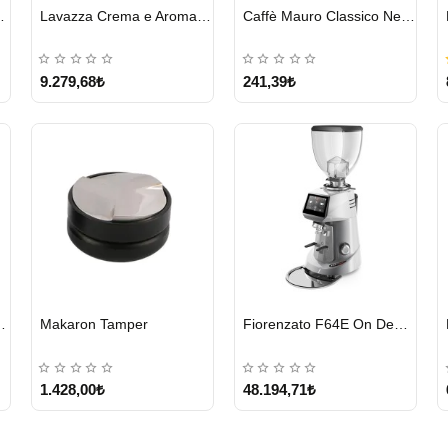
HIZLI
HIZLI
o Forte 1 KG
Lavazza Crema e Aroma Çekirdek Kahve 1KG X 6Adet
Caffè Mauro Classico Nespresso Kapsül
GÖNDERİ
GÖNDERİ
9.279,68₺
241,39₺
HIZLI
HIZLI
e Nespresso Kapsül
Makaron Tamper
Fiorenzato F64E On Demand Kahve Değirmeni – Gri
GÖNDERİ
GÖNDERİ
1.428,00₺
48.194,71₺