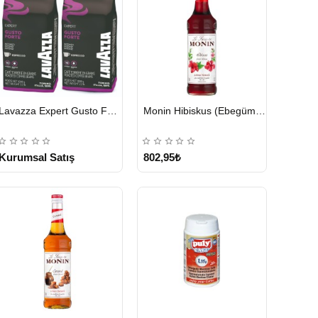
HIZLI
HIZLI
Lavazza Expert Gusto Forte Çekirdek Kahve 2 x 1 KG
Monin Hibiskus (Ebegümeci) Şurubu 700 ml
GÖNDERİ
GÖNDERİ
KARGO
ÜCRETSİZ
Kurumsal Satış
802,95₺