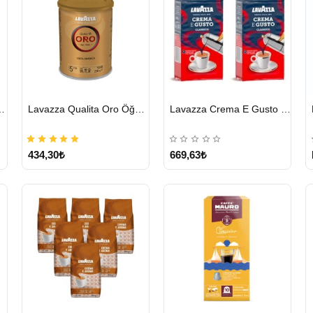
HIZLI
HIZLI
cha Chai 1814 G
Lavazza Qualita Oro Öğütülmüş Kahve Teneke 250 G
Lavazza Crema E Gusto Filtre Kahve 250 G X 2
GÖNDERİ
GÖNDERİ
434,30₺
669,63₺