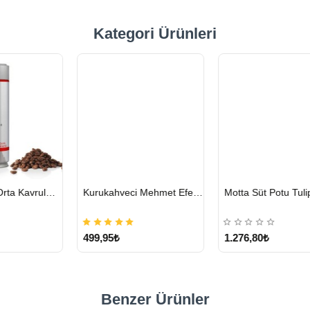
Kategori Ürünleri
HIZLI
HIZLI
hmet Efendi Türk Kahvesi 500 G
Motta Süt Potu Tulip Mavi 500 ml
Lavazza Crema E Gusto Filtre Kahve 250 G X 4
GÖNDERİ
GÖNDERİ
1.276,80₺
1.328,15₺
Benzer Ürünler