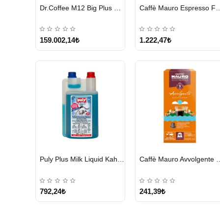
HIZLI
HIZLI
Dr.Coffee M12 Big Plus Super Otomatik Kahve Makinesi
Caffè Mauro Espress
GÖNDERİ
GÖNDERİ
KARGO
ÜCRETSİZ
159.002,14₺
1.222,47₺
HIZLI
HIZLI
Puly Plus Milk Liquid Kahve Makinesi Sıvı Temizleyici 1000 ml
Caffè Mauro Avvolgent
GÖNDERİ
GÖNDERİ
792,24₺
241,39₺