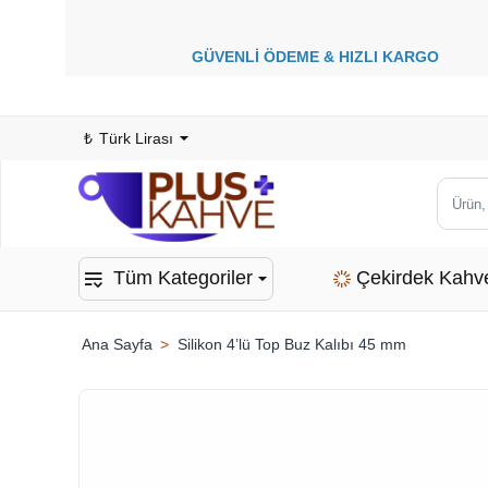
GÜVENLİ ÖDEME &
HIZLI KARGO
1
₺
Türk Lirası
Ürün,
kategor
veya
Tüm Kategoriler
Çekirdek Kahv
marka
ara...
Silikon 4’lü Top Buz Kalıbı 45 mm
home