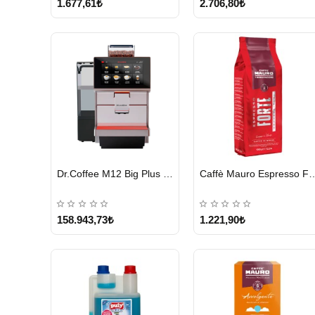
1.677,61₺
2.706,80₺
HIZLI
HIZLI
Dr.Coffee M12 Big Plus Super Otomatik Kahve Makinesi
Caffè Mauro Espress
GÖNDERİ
GÖNDERİ
KARGO
ÜCRETSİZ
158.943,73₺
1.221,90₺