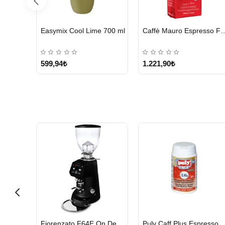
HIZLI
HIZLI
Bravilor Bonamat 110/360 MM Filtre Kağıdı – 250 Adet
illy Classico Orta Kavrulmuş Çekirdek Kahve 250 G
Kurukahveci Me
GÖNDERİ
GÖNDERİ
691,85₺
499,95₺
HIZLI
HIZLI
Cunill Tranquilo 2 Kahve Değirmeni
Fiorenzato F64E On Demand Kahve Değirmeni, Siyah
Puly Caff Plus Espresso Makinesi Temizl
GÖNDERİ
GÖNDERİ