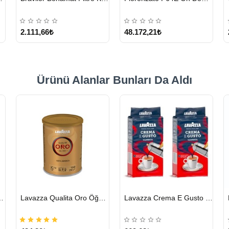
2.111,66₺
48.172,21₺
Ürünü Alanlar Bunları Da Aldı
HIZLI
HIZLI
cha Chai 1814 G
Lavazza Qualita Oro Öğütülmüş Kahve Teneke 250 G
Lavazza Crema E Gusto Filtre Kahve 250 G X 2
GÖNDERİ
GÖNDERİ