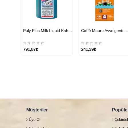
HIZLI
HIZLI
Puly Plus Milk Liquid Kahve Makinesi Sıvı Temizleyici 1000 ml
Caffè Mauro Avvolgent
GÖNDERİ
GÖNDERİ
791,87₺
241,39₺
Müşteriler
Popüler
Üye Ol
Çekirde