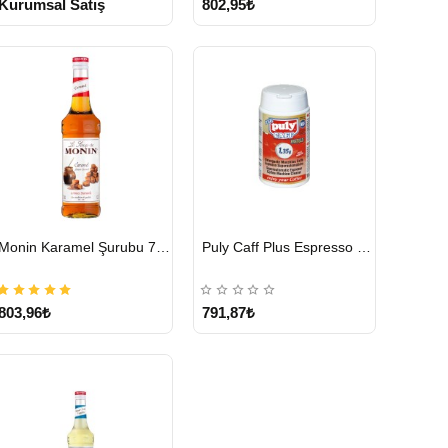
Kurumsal Satış
802,95₺
HIZLI
HIZLI
Monin Karamel Şurubu 700 ML
Puly Caff Plus Espresso Makinesi Temizleyici Tablet 100 x 1.35 G
GÖNDERİ
GÖNDERİ
803,96₺
791,87₺