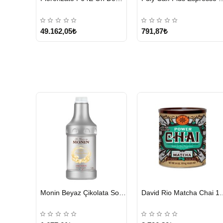
49.162,05₺
791,87₺
HIZLI
HIZLI
Monin Beyaz Çikolata Sosu 1890ml
David Rio Mat
GÖNDERİ
GÖNDERİ
KARGO
ÜCRETSİZ