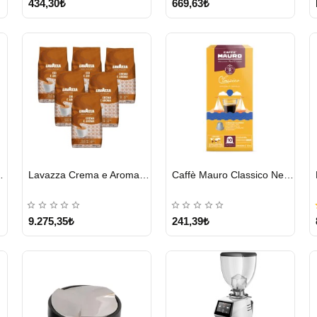
434,30₺
669,63₺
HIZLI
HIZLI
o Forte 1 KG
Lavazza Crema e Aroma Çekirdek Kahve 1KG X 6Adet
Caffè Mauro Classico Nespresso Kapsül
GÖNDERİ
GÖNDERİ
9.275,35₺
241,39₺