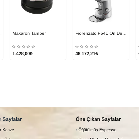
HIZLI
HIZLI
e Nespresso Kapsül
Makaron Tamper
Fiorenzato F64E On Demand Kahve Değirmeni – Gri
GÖNDERİ
GÖNDERİ
1.428,00₺
48.172,21₺
 Sayfalar
Öne Çıkan Sayfalar
k Kahve
Öğütülmüş Espresso