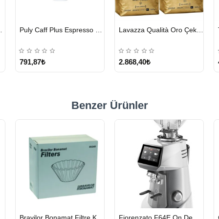
HIZLI
HIZLI
hmet Efendi Türk Kahvesi 500 G
Motta Süt Potu Tulip Mavi 500 ml
Lavazza Crema E Gusto Filtre Kahve 250 G X 4
GÖNDERİ
GÖNDERİ
1.276,80₺
1.328,15₺
Benzer Ürünler
HIZLI
HIZLI
eyici Tablet 100 x 1.35 G
Bravilor Bonamat Filtre Kağıdı 85/245 MM 1000 Adet
Fiorenzato F64E On Demand Kahve Değirmeni – Gri
GÖNDERİ
GÖNDERİ