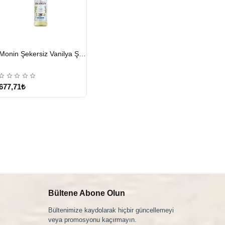
HIZLI
Monin Şekersiz Vanilya Şurubu 700 ML
GÖNDERİ
677,71₺
Bültene Abone Olun
Bültenimize kaydolarak hiçbir güncellemeyi
veya promosyonu kaçırmayın.