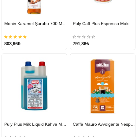
HIZLI
HIZLI
Monin Karamel Şurubu 700 ML
Puly Caff Plus Espresso Makinesi Temizleyici Tablet 100 x 1.35 G
GÖNDERİ
GÖNDERİ
803,96₺
791,36₺
HIZLI
HIZLI
Puly Plus Milk Liquid Kahve Makinesi Sıvı Temizleyici 1000 ml
Caffè Mauro Avvolgente Nespresso Kapsül
GÖNDERİ
GÖNDERİ