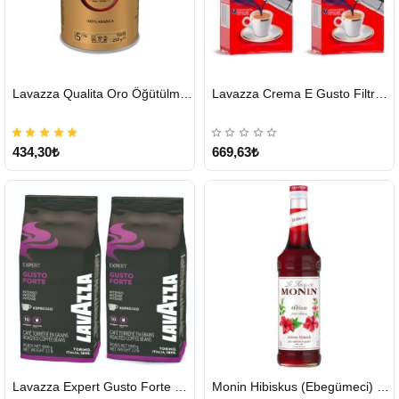
HIZLI
HIZLI
Lavazza Qualita Oro Öğütülmüş Kahve Teneke 250 G
Lavazza Crema E Gusto Filtre Kahve 250 G X 2
GÖNDERİ
GÖNDERİ
434,30₺
669,63₺
HIZLI
HIZLI
Lavazza Expert Gusto Forte Çekirdek Kahve 2 x 1 KG
Monin Hibiskus (Ebegümeci) Şurubu 700 ml
GÖNDERİ
GÖNDERİ