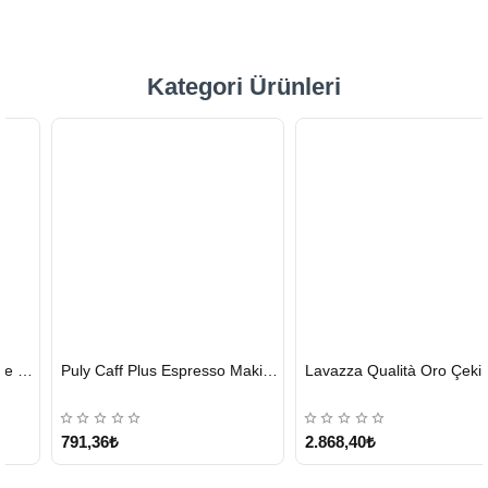
Kategori Ürünleri
HIZLI
HIZLI
Puly Caff Plus Espresso Makinesi Temizleyici Tablet 100 x 1.35 G
Lavazza Qualità Oro Çekirdek Kahve 1 KG x 2
GÖNDERİ
GÖNDERİ
KARGO
ÜCRETSİZ
791,36₺
2.868,40₺