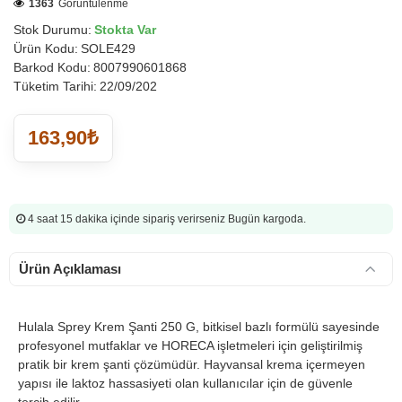
1363
Görüntülenme
Stok Durumu:
Stokta Var
Ürün Kodu:
SOLE429
Barkod Kodu:
8007990601868
Tüketim Tarihi:
22/09/202
163,90₺
4 saat 15 dakika
içinde sipariş verirseniz Bugün kargoda.
Ürün Açıklaması
Hulala Sprey Krem Şanti 250 G, bitkisel bazlı formülü sayesinde
profesyonel mutfaklar ve HORECA işletmeleri için geliştirilmiş
pratik bir krem şanti çözümüdür. Hayvansal krema içermeyen
yapısı ile laktoz hassasiyeti olan kullanıcılar için de güvenle