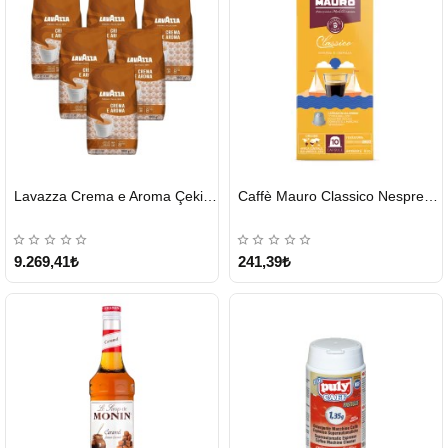
HIZLI
HIZLI
Lavazza Crema e Aroma Çekirdek Kahve 1KG X 6Adet
Caffè Mauro Classico Nespresso Kapsül
GÖNDERİ
GÖNDERİ
9.269,41₺
241,39₺