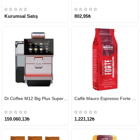
KARGO
ÜCRETSİZ
Kurumsal Satış
802,95₺
HIZLI
HIZLI
Dr.Coffee M12 Big Plus Super Otomatik Kahve Makinesi
Caffè Mauro Espresso Forte 1 KG
GÖNDERİ
GÖNDERİ
KARGO
ÜCRETSİZ
159.060,13₺
1.221,12₺