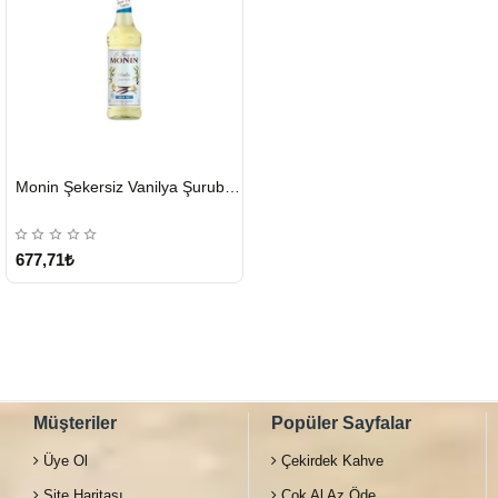
HIZLI
Monin Şekersiz Vanilya Şurubu 700 ML
GÖNDERİ
677,71₺
Müşteriler
Popüler Sayfalar
Üye Ol
Çekirdek Kahve
Site Haritası
Çok Al Az Öde