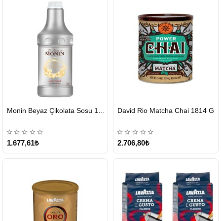
HIZLI
HIZLI
Monin Beyaz Çikolata Sosu 1890ml
David Rio Matcha Chai 1814 G
GÖNDERİ
GÖNDERİ
KARGO
ÜCRETSİZ
1.677,61₺
2.706,80₺