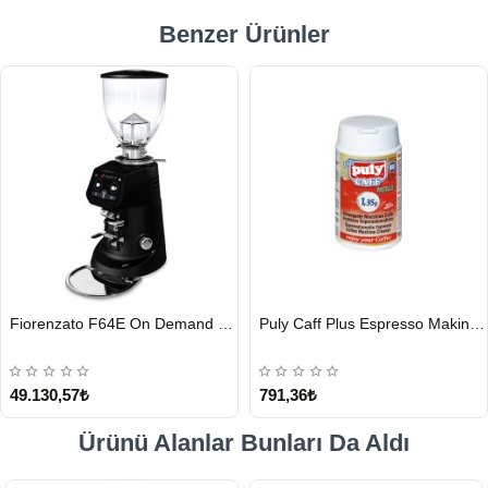
Benzer Ürünler
HIZLI
HIZLI
Fiorenzato F64E On Demand Kahve Değirmeni, Siyah
Puly Caff Plus Espresso Makinesi Temizleyici Tablet 100 x 1.35 G
GÖNDERİ
GÖNDERİ
49.130,57₺
791,36₺
Ürünü Alanlar Bunları Da Aldı