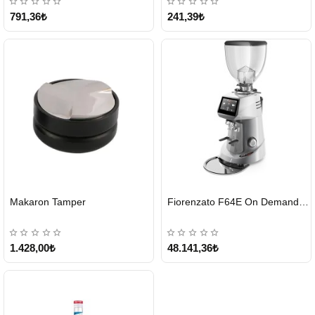
791,36₺
241,39₺
HIZLI
HIZLI
Makaron Tamper
Fiorenzato F64E On Demand Kahve Değirmeni – Gri
GÖNDERİ
GÖNDERİ
1.428,00₺
48.141,36₺