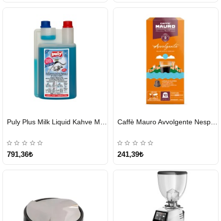
HIZLI
HIZLI
Puly Plus Milk Liquid Kahve Makinesi Sıvı Temizleyici 1000 ml
Caffè Mauro Avvolgente Nespresso Kapsül
GÖNDERİ
GÖNDERİ
791,36₺
241,39₺