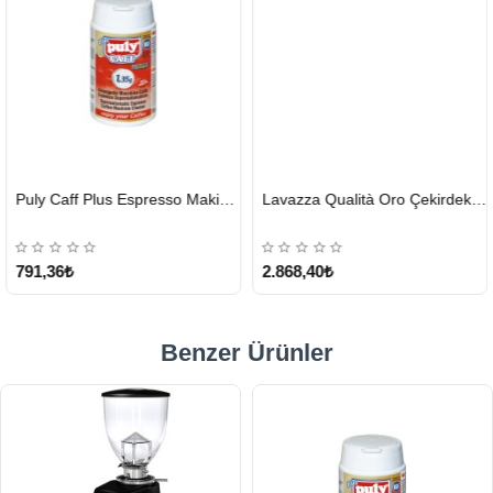
HIZLI
HIZLI
Puly Caff Plus Espresso Makinesi Temizleyici Tablet 100 x 1.35 G
Lavazza Qualità Oro Çekirdek Kahve 1 KG x 2
GÖNDERİ
GÖNDERİ
KARGO
ÜCRETSİZ
791,36₺
2.868,40₺
Benzer Ürünler