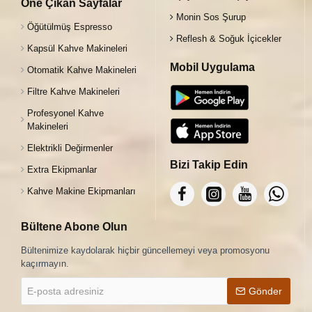
Öne Çıkan Sayfalar
Monin Sos Şurup
Öğütülmüş Espresso
Reflesh & Soğuk İçicekler
Kapsül Kahve Makineleri
Mobil Uygulama
Otomatik Kahve Makineleri
Filtre Kahve Makineleri
Profesyonel Kahve
Makineleri
Elektrikli Değirmenler
Bizi Takip Edin
Extra Ekipmanlar
Kahve Makine Ekipmanları
Bültene Abone Olun
Bültenimize kaydolarak hiçbir güncellemeyi veya promosyonu
kaçırmayın.
E-
Gönder
posta
adresiniz