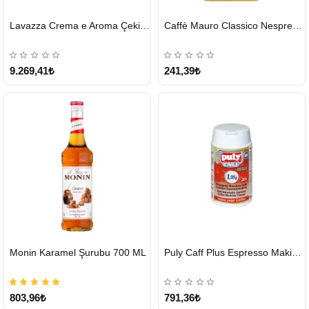
HIZLI
HIZLI
Lavazza Crema e Aroma Çekirdek Kahve 1KG X 6Adet
Caffè Mauro Classico Nespresso Kapsül
GÖNDERİ
GÖNDERİ
9.269,41₺
241,39₺
HIZLI
HIZLI
Monin Karamel Şurubu 700 ML
Puly Caff Plus Espresso Makinesi Temizleyici Tablet 100 x 1.35 G
GÖNDERİ
GÖNDERİ
803,96₺
791,36₺