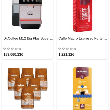
HIZLI
HIZLI
Dr.Coffee M12 Big Plus Super Otomatik Kahve Makinesi
Caffè Mauro Espresso Forte 1 KG
GÖNDERİ
GÖNDERİ
KARGO
ÜCRETSİZ
159.060,13₺
1.221,12₺