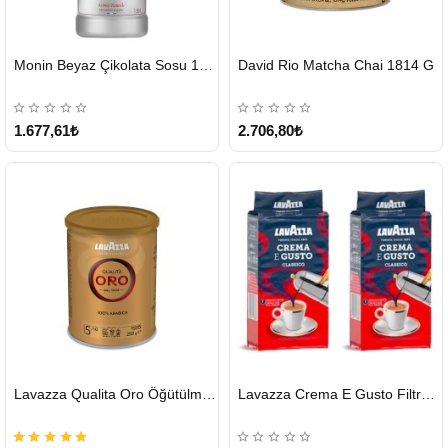
HIZLI
HIZLI
Monin Beyaz Çikolata Sosu 1890ml
David Rio Matcha Chai 1814 G
GÖNDERİ
GÖNDERİ
KARGO
ÜCRETSİZ
1.677,61₺
2.706,80₺
HIZLI
HIZLI
Lavazza Qualita Oro Öğütülmüş Kahve Teneke 250 G
Lavazza Crema E Gusto Filtre Kahve 250 G X 2
GÖNDERİ
GÖNDERİ