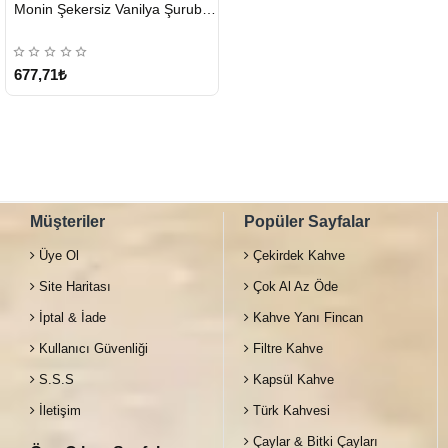
HIZLI
Monin Şekersiz Vanilya Şurubu 700 ML
GÖNDERİ
677,71₺
Müşteriler
Popüler Sayfalar
Üye Ol
Çekirdek Kahve
Site Haritası
Çok Al Az Öde
İptal & İade
Kahve Yanı Fincan
Kullanıcı Güvenliği
Filtre Kahve
S.S.S
Kapsül Kahve
İletişim
Türk Kahvesi
Çaylar & Bitki Çayları