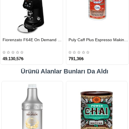
HIZLI
HIZLI
Fiorenzato F64E On Demand Kahve Değirmeni, Siyah
Puly Caff Plus Espresso Makinesi Temizleyici Tablet 100 x 1.35 G
GÖNDERİ
GÖNDERİ
49.130,57₺
791,36₺
Ürünü Alanlar Bunları Da Aldı