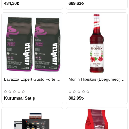
434,30₺
669,63₺
HIZLI
HIZLI
Lavazza Expert Gusto Forte Çekirdek Kahve 2 x 1 KG
Monin Hibiskus (Ebegümeci) Şurubu 700 ml
GÖNDERİ
GÖNDERİ
KARGO
ÜCRETSİZ
Kurumsal Satış
802,95₺