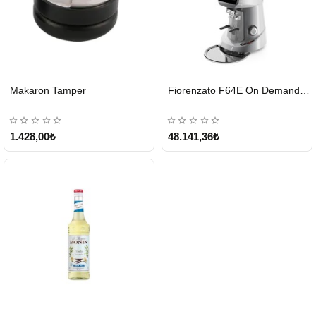
HIZLI
HIZLI
Makaron Tamper
Fiorenzato F64E On Demand Kahve Değirmeni – Gri
GÖNDERİ
GÖNDERİ
1.428,00₺
48.141,36₺