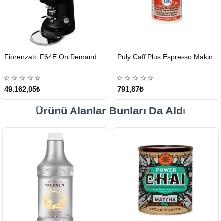
HIZLI
HIZLI
Fiorenzato F64E On Demand Kahve Değirmeni, Siyah
Puly Caff Plus Espresso Makinesi Temizleyici Tablet 100 x 1.35 G
GÖNDERİ
GÖNDERİ
49.162,05₺
791,87₺
Ürünü Alanlar Bunları Da Aldı