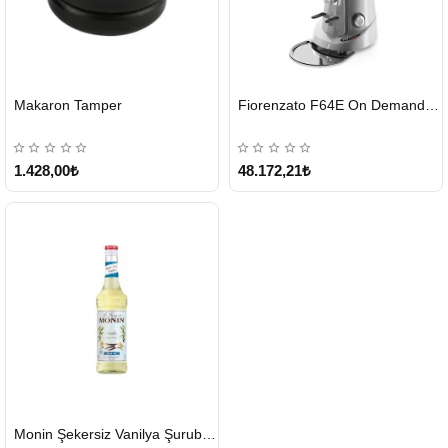
HIZLI
HIZLI
Makaron Tamper
Fiorenzato F64E On Demand Kahve Değirmeni – Gri
GÖNDERİ
GÖNDERİ
1.428,00₺
48.172,21₺
HIZLI
Monin Şekersiz Vanilya Şurubu 700 ML
GÖNDERİ