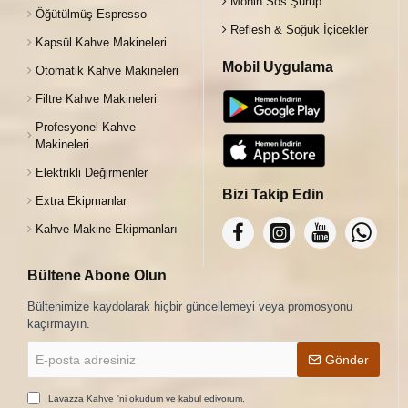
Monin Sos Şurup
Öğütülmüş Espresso
Reflesh & Soğuk İçicekler
Kapsül Kahve Makineleri
Mobil Uygulama
Otomatik Kahve Makineleri
Filtre Kahve Makineleri
Profesyonel Kahve
Makineleri
Elektrikli Değirmenler
Bizi Takip Edin
Extra Ekipmanlar
Kahve Makine Ekipmanları
Bültene Abone Olun
Bültenimize kaydolarak hiçbir güncellemeyi veya promosyonu
kaçırmayın.
E-
Gönder
posta
adresiniz
Lavazza Kahve
'ni okudum ve kabul ediyorum.