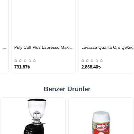
HIZLI
HIZLI
Puly Caff Plus Espresso Makinesi Temizleyici Tablet 100 x 1.35 G
Lavazza Qualità Oro Çekirdek Kahve 1 KG x 2
GÖNDERİ
GÖNDERİ
KARGO
ÜCRETSİZ
791,87₺
2.868,40₺
Benzer Ürünler