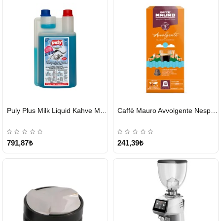
HIZLI
HIZLI
Puly Plus Milk Liquid Kahve Makinesi Sıvı Temizleyici 1000 ml
Caffè Mauro Avvolgente Nespresso Kapsül
GÖNDERİ
GÖNDERİ
791,87₺
241,39₺