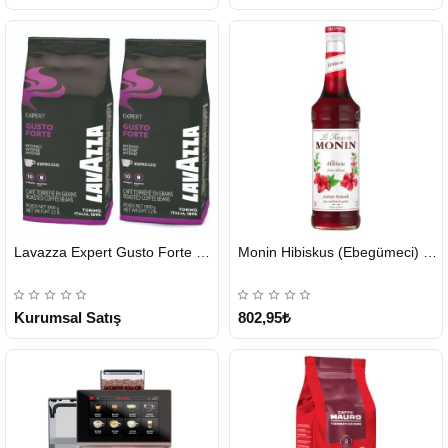
HIZLI
HIZLI
Lavazza Expert Gusto Forte Çekirdek Kahve 2 x 1 KG
Monin Hibiskus (Ebegümeci) Şurubu 700 ml
GÖNDERİ
GÖNDERİ
KARGO
ÜCRETSİZ
Kurumsal Satış
802,95₺