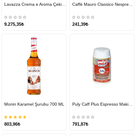
HIZLI
HIZLI
Lavazza Crema e Aroma Çekirdek Kahve 1KG X 6Adet
Caffè Mauro Classico Nespresso Kapsül
GÖNDERİ
GÖNDERİ
9.275,35₺
241,39₺
HIZLI
HIZLI
Monin Karamel Şurubu 700 ML
Puly Caff Plus Espresso Makinesi Temizleyici Tablet 100 x 1.35 G
GÖNDERİ
GÖNDERİ
803,96₺
791,87₺