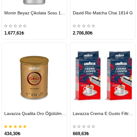
HIZLI
HIZLI
Monin Beyaz Çikolata Sosu 1890ml
David Rio Matcha Chai 1814 G
GÖNDERİ
GÖNDERİ
KARGO
ÜCRETSİZ
1.677,61₺
2.706,80₺
HIZLI
HIZLI
Lavazza Qualita Oro Öğütülmüş Kahve Teneke 250 G
Lavazza Crema E Gusto Filtre Kahve 250 G X 2
GÖNDERİ
GÖNDERİ
434,30₺
669,63₺