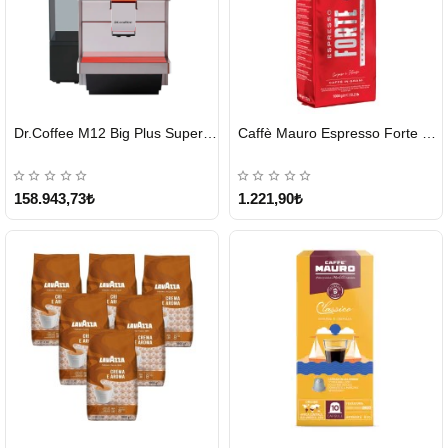
HIZLI
HIZLI
Dr.Coffee M12 Big Plus Super Otomatik Kahve Makinesi
Caffè Mauro Espresso Forte 1 KG
GÖNDERİ
GÖNDERİ
KARGO
ÜCRETSİZ
158.943,73₺
1.221,90₺