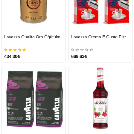
HIZLI
HIZLI
Lavazza Qualita Oro Öğütülmüş Kahve Teneke 250 G
Lavazza Crema E Gusto Filtre Kahve 250 G X 2
GÖNDERİ
GÖNDERİ
434,30₺
669,63₺
HIZLI
HIZLI