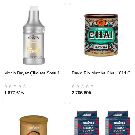
HIZLI
HIZLI
Monin Beyaz Çikolata Sosu 1890ml
David Rio Matcha Chai 1814 G
GÖNDERİ
GÖNDERİ
KARGO
ÜCRETSİZ
1.677,61₺
2.706,80₺