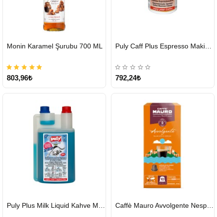
HIZLI
HIZLI
Monin Karamel Şurubu 700 ML
Puly Caff Plus Espresso Makinesi Temizleyici Tablet 100 x 1.35 G
GÖNDERİ
GÖNDERİ
803,96₺
792,24₺
HIZLI
HIZLI
Puly Plus Milk Liquid Kahve Makinesi Sıvı Temizleyici 1000 ml
Caffè Mauro Avvolgente Nespresso Kapsül
GÖNDERİ
GÖNDERİ