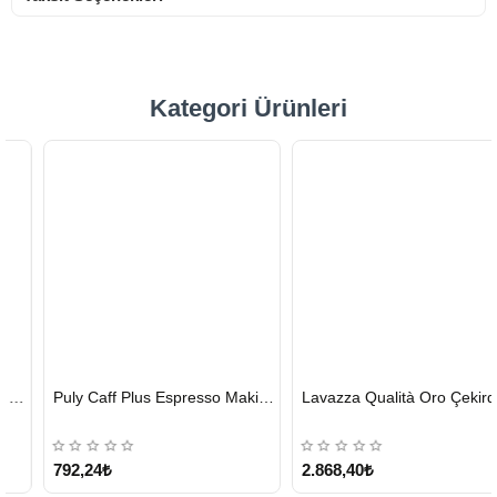
Kategori Ürünleri
HIZLI
HIZLI
Puly Caff Plus Espresso Makinesi Temizleyici Tablet 100 x 1.35 G
Lavazza Qualità Oro Çekirdek Kahve 1 KG x 2
GÖNDERİ
GÖNDERİ
KARGO
ÜCRETSİZ
792,24₺
2.868,40₺