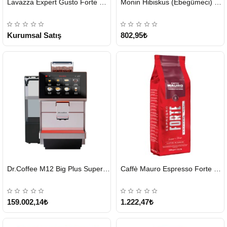
Lavazza Expert Gusto Forte Çekirdek Kahve 2 x 1 KG
Monin Hibiskus (Ebegümeci) Şurubu 700 ml
GÖNDERİ
GÖNDERİ
KARGO
ÜCRETSİZ
Kurumsal Satış
802,95₺
HIZLI
HIZLI
Dr.Coffee M12 Big Plus Super Otomatik Kahve Makinesi
Caffè Mauro Espresso Forte 1 KG
GÖNDERİ
GÖNDERİ
KARGO
ÜCRETSİZ
159.002,14₺
1.222,47₺