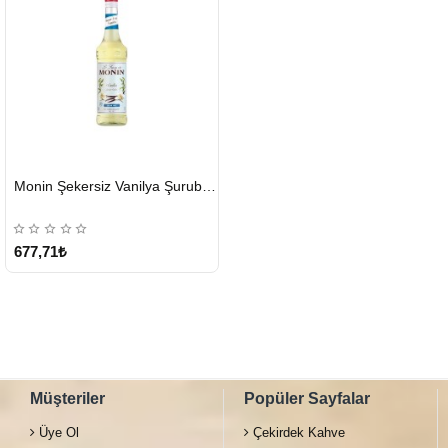
HIZLI
Monin Şekersiz Vanilya Şurubu 700 ML
GÖNDERİ
677,71₺
Müşteriler
Popüler Sayfalar
Üye Ol
Çekirdek Kahve