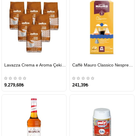
HIZLI
HIZLI
Lavazza Crema e Aroma Çekirdek Kahve 1KG X 6Adet
Caffè Mauro Classico Nespresso Kapsül
GÖNDERİ
GÖNDERİ
9.279,68₺
241,39₺