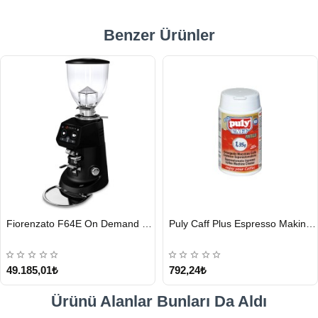
Benzer Ürünler
HIZLI
HIZLI
Fiorenzato F64E On Demand Kahve Değirmeni, Siyah
Puly Caff Plus Espresso Makinesi Temizleyici Tablet 100 x 1.35 G
GÖNDERİ
GÖNDERİ
49.185,01₺
792,24₺
Ürünü Alanlar Bunları Da Aldı