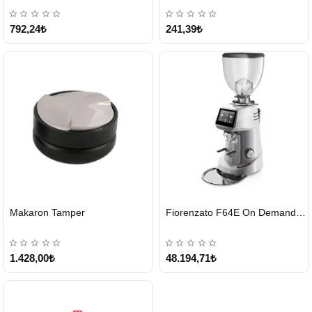
792,24₺
241,39₺
HIZLI
HIZLI
Makaron Tamper
Fiorenzato F64E On Demand Kahve Değirmeni – Gri
GÖNDERİ
GÖNDERİ
1.428,00₺
48.194,71₺