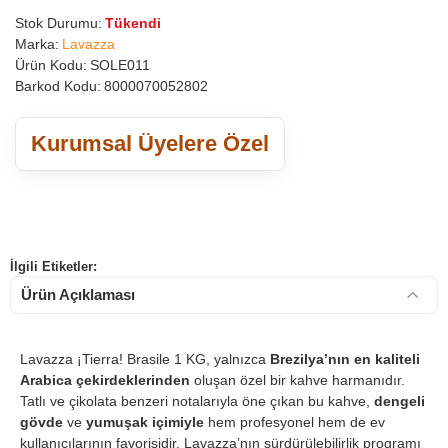
Stok Durumu:
Tükendi
Marka:
Lavazza
Ürün Kodu:
SOLE011
Barkod Kodu:
8000070052802
Kurumsal Üyelere Özel
İlgili Etiketler:
Ürün Açıklaması
Lavazza ¡Tierra! Brasile 1 KG, yalnızca
Brezilya’nın en kaliteli
Arabica çekirdeklerinden
oluşan özel bir kahve harmanıdır.
Tatlı ve çikolata benzeri notalarıyla öne çıkan bu kahve,
dengeli
gövde
ve
yumuşak içimiyle
hem profesyonel hem de ev
kullanıcılarının favorisidir. Lavazza’nın sürdürülebilirlik programı