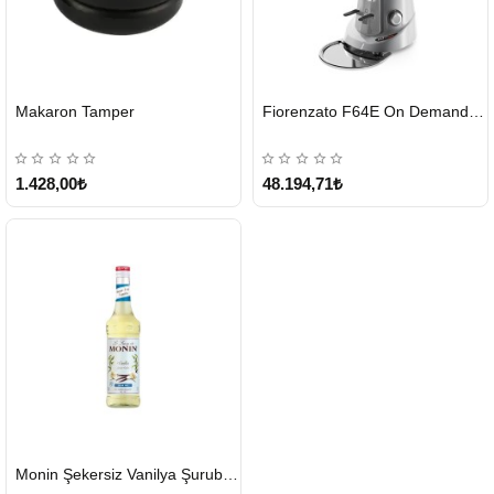
HIZLI
HIZLI
Makaron Tamper
Fiorenzato F64E On Demand Kahve Değirmeni – Gri
GÖNDERİ
GÖNDERİ
1.428,00₺
48.194,71₺
HIZLI
Monin Şekersiz Vanilya Şurubu 700 ML
GÖNDERİ