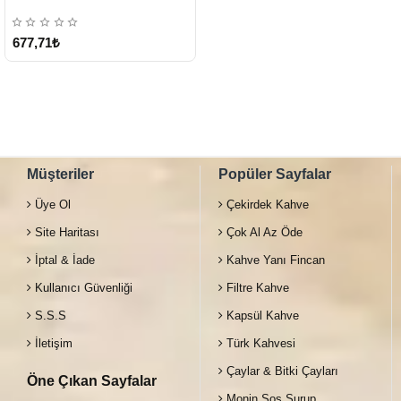
677,71₺
Müşteriler
Popüler Sayfalar
Üye Ol
Çekirdek Kahve
Site Haritası
Çok Al Az Öde
İptal & İade
Kahve Yanı Fincan
Kullanıcı Güvenliği
Filtre Kahve
S.S.S
Kapsül Kahve
İletişim
Türk Kahvesi
Çaylar & Bitki Çayları
Öne Çıkan Sayfalar
Monin Sos Şurup