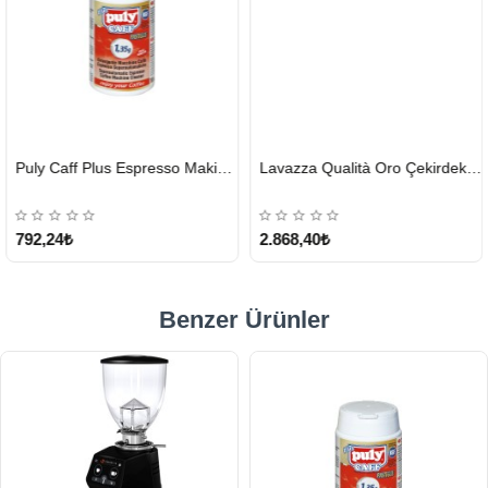
HIZLI
HIZLI
Puly Caff Plus Espresso Makinesi Temizleyici Tablet 100 x 1.35 G
Lavazza Qualità Oro Çekirdek Kahve 1 KG x 2
GÖNDERİ
GÖNDERİ
KARGO
ÜCRETSİZ
792,24₺
2.868,40₺
Benzer Ürünler