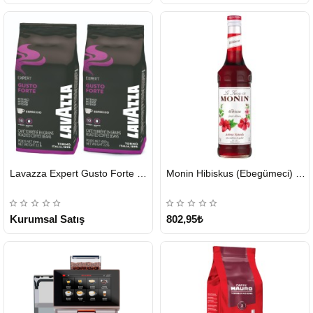
HIZLI
HIZLI
Lavazza Expert Gusto Forte Çekirdek Kahve 2 x 1 KG
Monin Hibiskus (Ebegümeci) Şurubu 700 ml
GÖNDERİ
GÖNDERİ
KARGO
ÜCRETSİZ
Kurumsal Satış
802,95₺