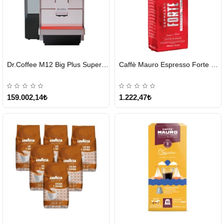
HIZLI
HIZLI
Dr.Coffee M12 Big Plus Super Otomatik Kahve Makinesi
Caffè Mauro Espresso Forte 1 KG
GÖNDERİ
GÖNDERİ
KARGO
ÜCRETSİZ
159.002,14₺
1.222,47₺