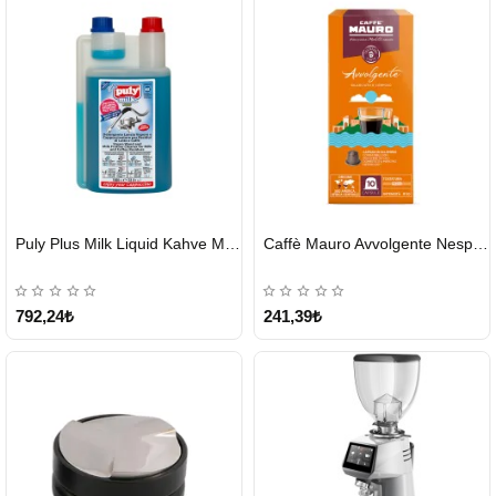
HIZLI
HIZLI
Puly Plus Milk Liquid Kahve Makinesi Sıvı Temizleyici 1000 ml
Caffè Mauro Avvolgente Nespresso Kapsül
GÖNDERİ
GÖNDERİ
792,24₺
241,39₺