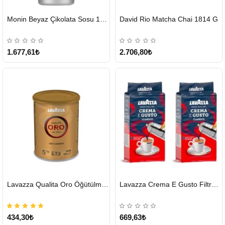
HIZLI
HIZLI
Monin Beyaz Çikolata Sosu 1890ml
David Rio Matcha Chai 1814 G
GÖNDERİ
GÖNDERİ
KARGO
ÜCRETSİZ
1.677,61₺
2.706,80₺
HIZLI
HIZLI
Lavazza Qualita Oro Öğütülmüş Kahve Teneke 250 G
Lavazza Crema E Gusto Filtre Kahve 250 G X 2
GÖNDERİ
GÖNDERİ
434,30₺
669,63₺