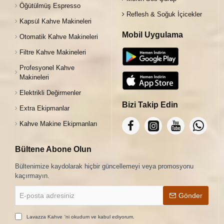
Öğütülmüş Espresso
Reflesh & Soğuk İçicekler
Kapsül Kahve Makineleri
Mobil Uygulama
Otomatik Kahve Makineleri
Filtre Kahve Makineleri
Profesyonel Kahve
Makineleri
Elektrikli Değirmenler
Bizi Takip Edin
Extra Ekipmanlar
Kahve Makine Ekipmanları
Bültene Abone Olun
Bültenimize kaydolarak hiçbir güncellemeyi veya promosyonu
kaçırmayın.
E-
Gönder
posta
adresiniz
Lavazza Kahve
'ni okudum ve kabul ediyorum.