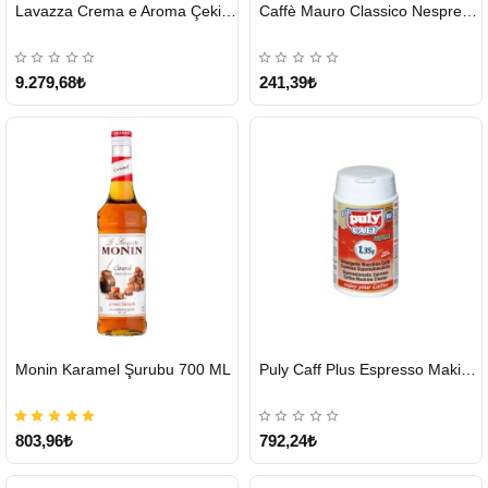
HIZLI
HIZLI
Lavazza Crema e Aroma Çekirdek Kahve 1KG X 6Adet
Caffè Mauro Classico Nespresso Kapsül
GÖNDERİ
GÖNDERİ
9.279,68₺
241,39₺
HIZLI
HIZLI
Monin Karamel Şurubu 700 ML
Puly Caff Plus Espresso Makinesi Temizleyici Tablet 100 x 1.35 G
GÖNDERİ
GÖNDERİ
803,96₺
792,24₺