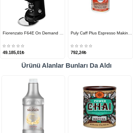
HIZLI
HIZLI
Fiorenzato F64E On Demand Kahve Değirmeni, Siyah
Puly Caff Plus Espresso Makinesi Temizleyici Tablet 100 x 1.35 G
GÖNDERİ
GÖNDERİ
49.185,01₺
792,24₺
Ürünü Alanlar Bunları Da Aldı