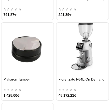
791,87₺
241,39₺
HIZLI
HIZLI
Makaron Tamper
Fiorenzato F64E On Demand Kahve Değirmeni – Gri
GÖNDERİ
GÖNDERİ
1.428,00₺
48.172,21₺