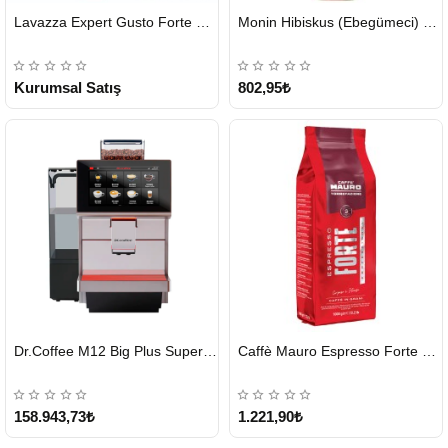
HIZLI
HIZLI
Lavazza Expert Gusto Forte Çekirdek Kahve 2 x 1 KG
Monin Hibiskus (Ebegümeci) Şurubu 700 ml
GÖNDERİ
GÖNDERİ
KARGO
ÜCRETSİZ
Kurumsal Satış
802,95₺
HIZLI
HIZLI
Dr.Coffee M12 Big Plus Super Otomatik Kahve Makinesi
Caffè Mauro Espresso Forte 1 KG
GÖNDERİ
GÖNDERİ
KARGO
ÜCRETSİZ
158.943,73₺
1.221,90₺