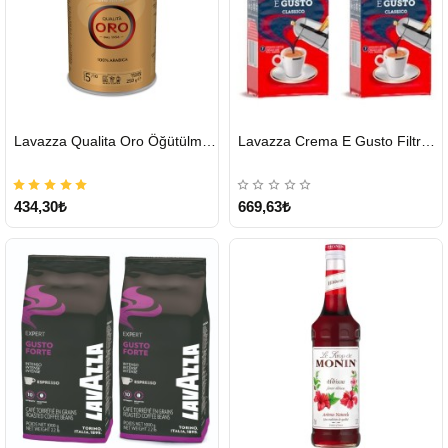
HIZLI
HIZLI
Lavazza Qualita Oro Öğütülmüş Kahve Teneke 250 G
Lavazza Crema E Gusto Filtre Kahve 250 G X 2
GÖNDERİ
GÖNDERİ
434,30₺
669,63₺