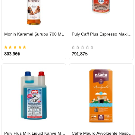
HIZLI
HIZLI
Monin Karamel Şurubu 700 ML
Puly Caff Plus Espresso Makinesi Temizleyici Tablet 100 x 1.35 G
GÖNDERİ
GÖNDERİ
803,96₺
791,87₺
HIZLI
HIZLI
Puly Plus Milk Liquid Kahve Makinesi Sıvı Temizleyici 1000 ml
Caffè Mauro Avvolgente Nespresso Kapsül
GÖNDERİ
GÖNDERİ