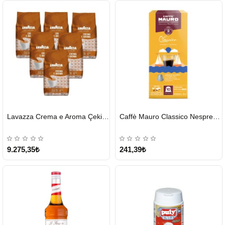
HIZLI
HIZLI
Lavazza Crema e Aroma Çekirdek Kahve 1KG X 6Adet
Caffè Mauro Classico Nespresso Kapsül
GÖNDERİ
GÖNDERİ
9.275,35₺
241,39₺