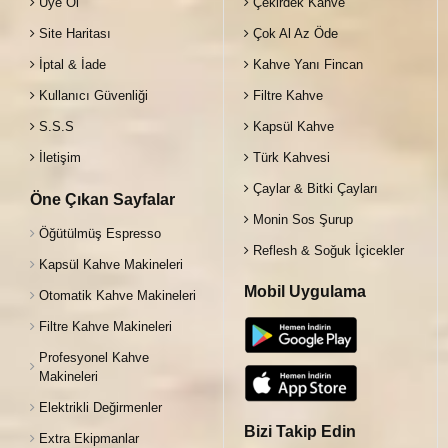
Üye Ol
Çekirdek Kahve
Site Haritası
Çok Al Az Öde
İptal & İade
Kahve Yanı Fincan
Kullanıcı Güvenliği
Filtre Kahve
S.S.S
Kapsül Kahve
İletişim
Türk Kahvesi
Çaylar & Bitki Çayları
Öne Çıkan Sayfalar
Monin Sos Şurup
Öğütülmüş Espresso
Reflesh & Soğuk İçicekler
Kapsül Kahve Makineleri
Mobil Uygulama
Otomatik Kahve Makineleri
Filtre Kahve Makineleri
Profesyonel Kahve
Makineleri
Elektrikli Değirmenler
Bizi Takip Edin
Extra Ekipmanlar