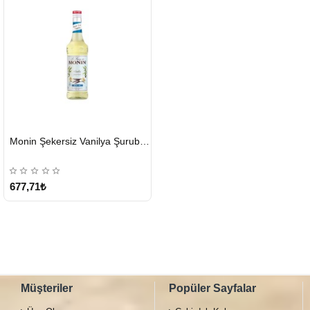
HIZLI
Monin Şekersiz Vanilya Şurubu 700 ML
GÖNDERİ
677,71₺
Müşteriler
Popüler Sayfalar