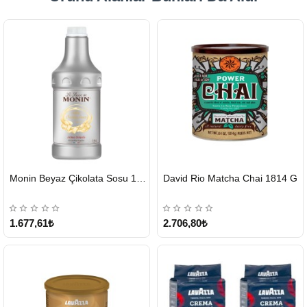
HIZLI
HIZLI
Monin Beyaz Çikolata Sosu 1890ml
David Rio Matcha Chai 1814 G
GÖNDERİ
GÖNDERİ
KARGO
ÜCRETSİZ
1.677,61₺
2.706,80₺