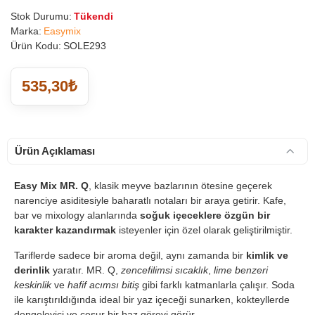
Stok Durumu:
Tükendi
Marka:
Easymix
Ürün Kodu:
SOLE293
535,30₺
Ürün Açıklaması
Easy Mix MR. Q
, klasik meyve bazlarının ötesine geçerek
narenciye asiditesiyle baharatlı notaları bir araya getirir. Kafe,
bar ve mixology alanlarında
soğuk içeceklere özgün bir
karakter kazandırmak
isteyenler için özel olarak geliştirilmiştir.
Tariflerde sadece bir aroma değil, aynı zamanda bir
kimlik ve
derinlik
yaratır. MR. Q,
zencefilimsi sıcaklık
,
lime benzeri
keskinlik
ve
hafif acımsı bitiş
gibi farklı katmanlarla çalışır. Soda
ile karıştırıldığında ideal bir yaz içeceği sunarken, kokteyllerde
dengeleyici ve cesur bir baz görevi görür.