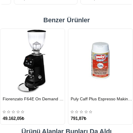
Benzer Ürünler
HIZLI
HIZLI
Fiorenzato F64E On Demand Kahve Değirmeni, Siyah
Puly Caff Plus Espresso Makinesi Temizleyici Tablet 100 x 1.35 G
GÖNDERİ
GÖNDERİ
49.162,05₺
791,87₺
Ürünü Alanlar Bunları Da Aldı