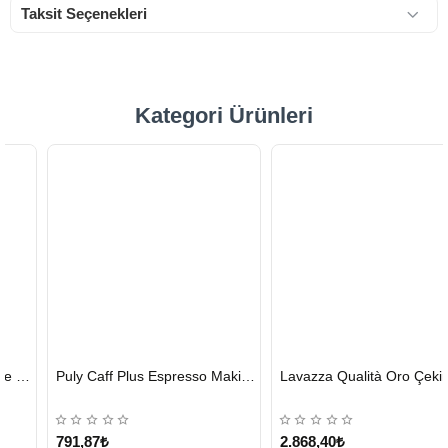
Taksit Seçenekleri
Kategori Ürünleri
HIZLI
HIZLI
Puly Caff Plus Espresso Makinesi Temizleyici Tablet 100 x 1.35 G
Lavazza Qualità Oro Çekirdek Kahve 1 KG x 2
GÖNDERİ
GÖNDERİ
KARGO
ÜCRETSİZ
791,87₺
2.868,40₺