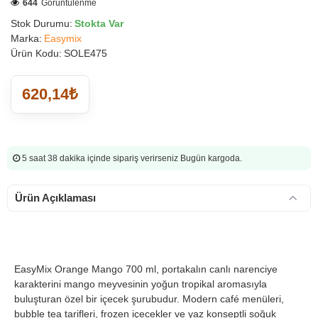
644
Görüntülenme
Stok Durumu:
Stokta Var
Marka:
Easymix
Ürün Kodu:
SOLE475
620,14₺
5 saat 38 dakika
içinde sipariş verirseniz Bugün kargoda.
Ürün Açıklaması
EasyMix Orange Mango 700 ml, portakalın canlı narenciye
karakterini mango meyvesinin yoğun tropikal aromasıyla
buluşturan özel bir içecek şurubudur. Modern café menüleri,
bubble tea tarifleri, frozen içecekler ve yaz konseptli soğuk