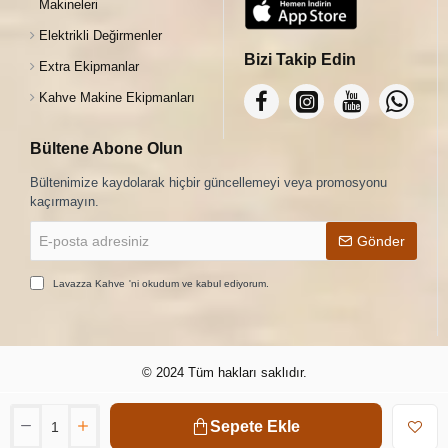
Makineleri
Elektrikli Değirmenler
Bizi Takip Edin
Extra Ekipmanlar
Kahve Makine Ekipmanları
Bültene Abone Olun
Bültenimize kaydolarak hiçbir güncellemeyi veya promosyonu
kaçırmayın.
E-
Gönder
posta
adresiniz
Lavazza Kahve
'ni okudum ve kabul ediyorum.
© 2024 Tüm hakları saklıdır.
Sepete Ekle