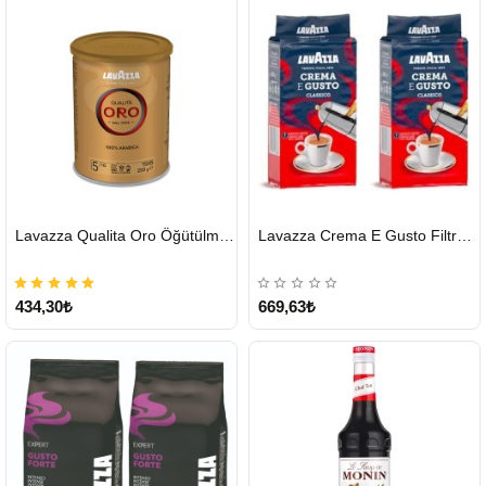
HIZLI
HIZLI
Lavazza Qualita Oro Öğütülmüş Kahve Teneke 250 G
Lavazza Crema E Gusto Filtre Kahve 250 G X 2
GÖNDERİ
GÖNDERİ
434,30₺
669,63₺