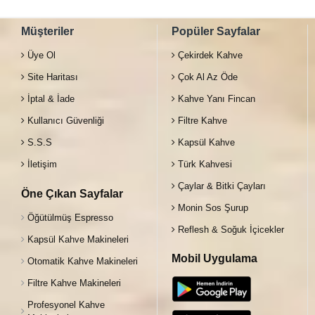
Müşteriler
Popüler Sayfalar
Üye Ol
Çekirdek Kahve
Site Haritası
Çok Al Az Öde
İptal & İade
Kahve Yanı Fincan
Kullanıcı Güvenliği
Filtre Kahve
S.S.S
Kapsül Kahve
İletişim
Türk Kahvesi
Çaylar & Bitki Çayları
Öne Çıkan Sayfalar
Monin Sos Şurup
Öğütülmüş Espresso
Reflesh & Soğuk İçicekler
Kapsül Kahve Makineleri
Mobil Uygulama
Otomatik Kahve Makineleri
Filtre Kahve Makineleri
Profesyonel Kahve