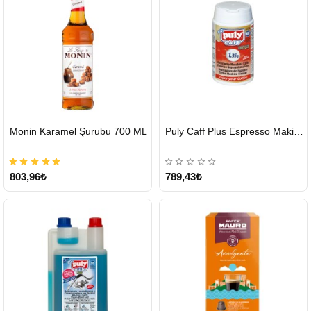
HIZLI
HIZLI
Monin Karamel Şurubu 700 ML
Puly Caff Plus Espresso Makinesi Temizleyici Tablet 100 x 1.35 G
GÖNDERİ
GÖNDERİ
803,96₺
789,43₺