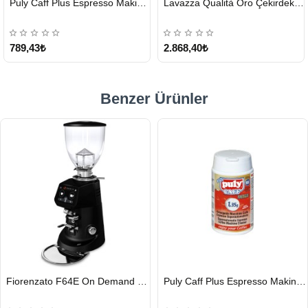
Puly Caff Plus Espresso Makinesi Temizleyici Tablet 100 x 1.35 G
Lavazza Qualità Oro Çekirdek Kahve 1 KG x 2
GÖNDERİ
GÖNDERİ
KARGO
ÜCRETSİZ
789,43₺
2.868,40₺
Benzer Ürünler
HIZLI
HIZLI
Fiorenzato F64E On Demand Kahve Değirmeni, Siyah
Puly Caff Plus Espresso Makinesi Temizleyici Tablet 100 x 1.35 G
GÖNDERİ
GÖNDERİ