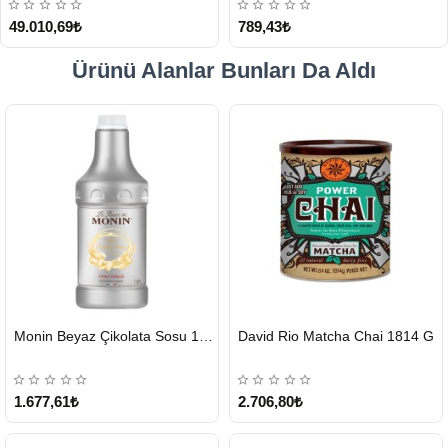
49.010,69₺
789,43₺
Ürünü Alanlar Bunları Da Aldı
HIZLI
HIZLI
Monin Beyaz Çikolata Sosu 1890ml
David Rio Matcha Chai 1814 G
GÖNDERİ
GÖNDERİ
KARGO
ÜCRETSİZ
1.677,61₺
2.706,80₺