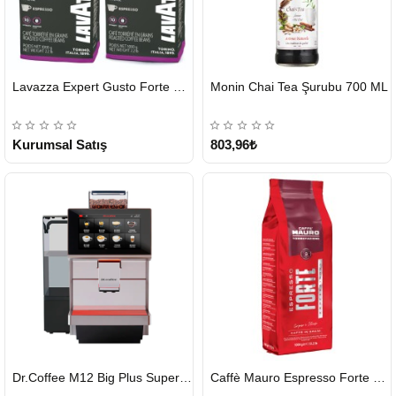
HIZLI
Lavazza Expert Gusto Forte Çekirdek Kahve 2 x 1 KG
Monin Chai Tea Şurubu 700 ML
GÖNDERİ
2-3 Gün
KARGO
ÜCRETSİZ
Kurumsal Satış
803,96₺
HIZLI
HIZLI
Dr.Coffee M12 Big Plus Super Otomatik Kahve Makinesi
Caffè Mauro Espresso Forte 1 KG
GÖNDERİ
GÖNDERİ