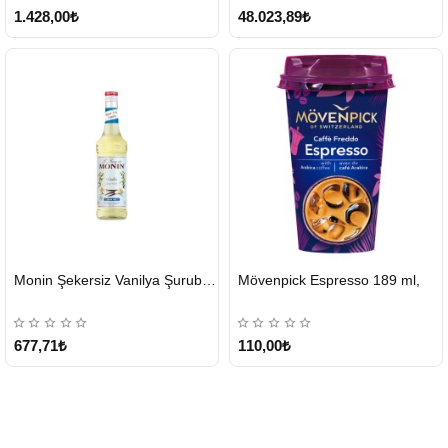
1.428,00₺
48.023,89₺
HIZLI
Monin Şekersiz Vanilya Şurubu 700 ML
Mövenpick Espresso 189 ml,
GÖNDERİ
Tükendi
677,71₺
110,00₺