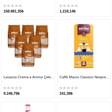
KARGO
ÜCRETSİZ
158.881,35₺
1.218,14₺
HIZLI
HIZLI
Lavazza Crema e Aroma Çekirdek Kahve 1KG X 6Adet
Caffè Mauro Classico Nespresso Kapsül
GÖNDERİ
GÖNDERİ
9.246,79₺
241,39₺