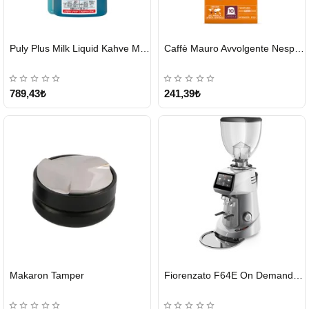
HIZLI
HIZLI
Puly Plus Milk Liquid Kahve Makinesi Sıvı Temizleyici 1000 ml
Caffè Mauro Avvolgente Nespresso Kapsül
GÖNDERİ
GÖNDERİ
789,43₺
241,39₺
HIZLI
Makaron Tamper
Fiorenzato F64E On Demand Kahve Değirmeni – Gri
GÖNDERİ
Tükendi