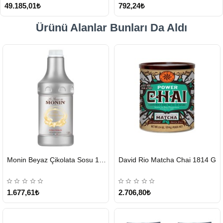
49.185,01₺
792,24₺
Ürünü Alanlar Bunları Da Aldı
HIZLI
HIZLI
Monin Beyaz Çikolata Sosu 1890ml
David Rio Matcha Chai 1814 G
GÖNDERİ
GÖNDERİ
KARGO
ÜCRETSİZ
1.677,61₺
2.706,80₺