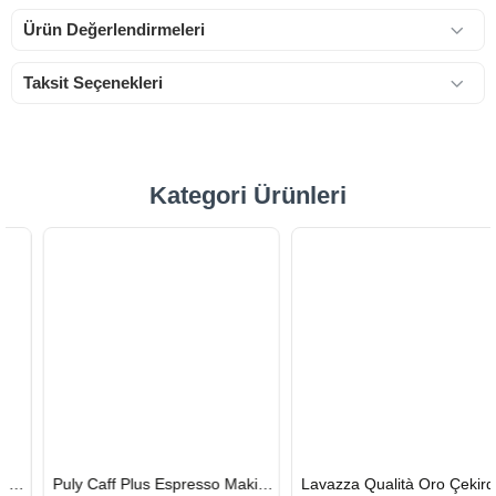
Ürün Değerlendirmeleri
Taksit Seçenekleri
Kategori Ürünleri
HIZLI
HIZLI
Puly Caff Plus Espresso Makinesi Temizleyici Tablet 100 x 1.35 G
Lavazza Qualità Oro Çekirdek Kahve 1 KG x 2
GÖNDERİ
GÖNDERİ