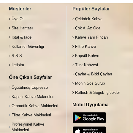
Müşteriler
Popüler Sayfalar
Üye Ol
Çekirdek Kahve
Site Haritası
Çok Al Az Öde
İptal & İade
Kahve Yanı Fincan
Kullanıcı Güvenliği
Filtre Kahve
S.S.S
Kapsül Kahve
İletişim
Türk Kahvesi
Çaylar & Bitki Çayları
Öne Çıkan Sayfalar
Monin Sos Şurup
Öğütülmüş Espresso
Reflesh & Soğuk İçicekler
Kapsül Kahve Makineleri
Mobil Uygulama
Otomatik Kahve Makineleri
Filtre Kahve Makineleri
Profesyonel Kahve
Makineleri