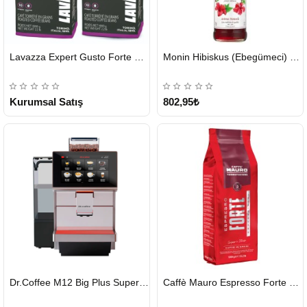
HIZLI
HIZLI
Lavazza Expert Gusto Forte Çekirdek Kahve 2 x 1 KG
Monin Hibiskus (Ebegümeci) Şurubu 700 ml
GÖNDERİ
GÖNDERİ
KARGO
ÜCRETSİZ
Kurumsal Satış
802,95₺
HIZLI
HIZLI
Dr.Coffee M12 Big Plus Super Otomatik Kahve Makinesi
Caffè Mauro Espresso Forte 1 KG
GÖNDERİ
GÖNDERİ
KARGO
ÜCRETSİZ