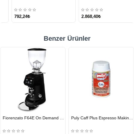
KARGO
ÜCRETSİZ
792,24₺
2.868,40₺
Benzer Ürünler
HIZLI
HIZLI
Fiorenzato F64E On Demand Kahve Değirmeni, Siyah
Puly Caff Plus Espresso Makinesi Temizleyici Tablet 100 x 1.35 G
GÖNDERİ
GÖNDERİ