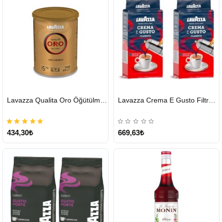
HIZLI
HIZLI
Lavazza Qualita Oro Öğütülmüş Kahve Teneke 250 G
Lavazza Crema E Gusto Filtre Kahve 250 G X 2
GÖNDERİ
GÖNDERİ
434,30₺
669,63₺