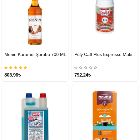
HIZLI
HIZLI
Monin Karamel Şurubu 700 ML
Puly Caff Plus Espresso Makinesi Temizleyici Tablet 100 x 1.35 G
GÖNDERİ
GÖNDERİ
803,96₺
792,24₺