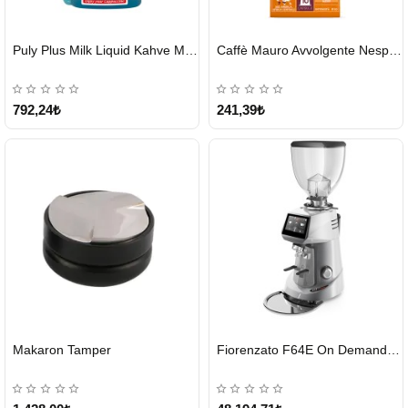
HIZLI
HIZLI
Puly Plus Milk Liquid Kahve Makinesi Sıvı Temizleyici 1000 ml
Caffè Mauro Avvolgente Nespresso Kapsül
GÖNDERİ
GÖNDERİ
792,24₺
241,39₺
HIZLI
HIZLI
Makaron Tamper
Fiorenzato F64E On Demand Kahve Değirmeni – Gri
GÖNDERİ
GÖNDERİ