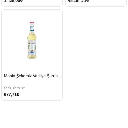
1.428,00₺
48.194,71₺
HIZLI
Monin Şekersiz Vanilya Şurubu 700 ML
GÖNDERİ
677,71₺