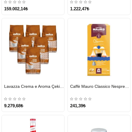
159.002,14₺
1.222,47₺
HIZLI
HIZLI
Lavazza Crema e Aroma Çekirdek Kahve 1KG X 6Adet
Caffè Mauro Classico Nespresso Kapsül
GÖNDERİ
GÖNDERİ
9.279,68₺
241,39₺