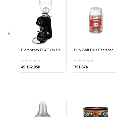
HIZLI
HIZLI
Cunill Tranquilo 2 Kahve Değirmeni
Fiorenzato F64E On Demand Kahve Değirmeni, Siyah
Puly Caff Plus Espresso Makinesi Temizl
GÖNDERİ
GÖNDERİ
49.162,05₺
791,87₺