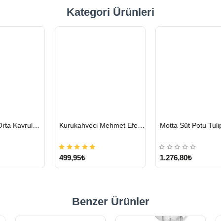
Kategori Ürünleri
HIZLI
HIZLI
hmet Efendi Türk Kahvesi 500 G
Motta Süt Potu Tulip Mavi 500 ml
Lavazza Crema E Gusto Filtre Kahve 250 G X 4
GÖNDERİ
GÖNDERİ
1.276,80₺
1.328,15₺
Benzer Ürünler