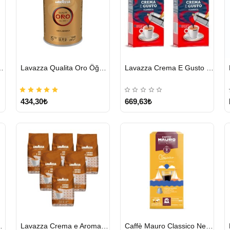
HIZLI
HIZLI
cha Chai 1814 G
Lavazza Qualita Oro Öğütülmüş Kahve Teneke 250 G
Lavazza Crema E Gusto Filtre Kahve 250 G X 2
GÖNDERİ
GÖNDERİ
434,30₺
669,63₺
HIZLI
HIZLI
o Forte 1 KG
Lavazza Crema e Aroma Çekirdek Kahve 1KG X 6Adet
Caffè Mauro Classico Nespresso Kapsül
GÖNDERİ
GÖNDERİ