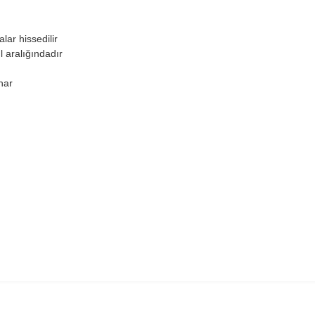
ar hissedilir
l aralığındadır
nar