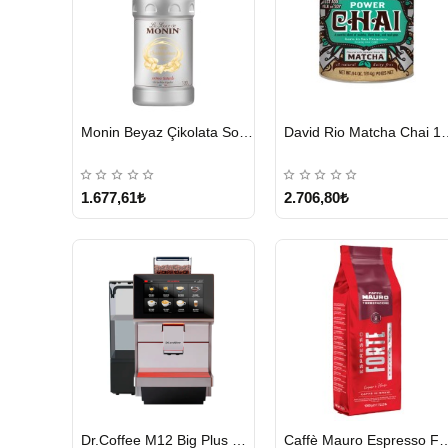
HIZLI
HIZLI
Monin Beyaz Çikolata Sosu 1890ml
David Rio Mat
GÖNDERİ
GÖNDERİ
KARGO
ÜCRETSİZ
1.677,61₺
2.706,80₺
HIZLI
HIZLI
Dr.Coffee M12 Big Plus Super Otomatik Kahve Makinesi
Caffè Mauro Espress
GÖNDERİ
GÖNDERİ