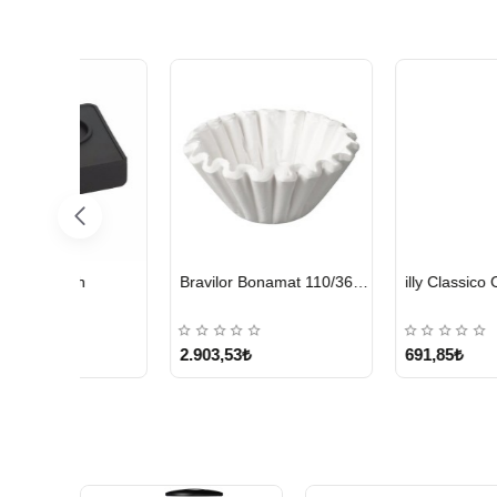
HIZLI
HIZLI
Bravilor Bonamat 110/360 MM Filtre Kağıdı – 250 Adet
illy Classico Orta Kavrulmuş Çekirdek Kahve 250 G
Kurukahveci Me
GÖNDERİ
GÖNDERİ
691,85₺
499,95₺