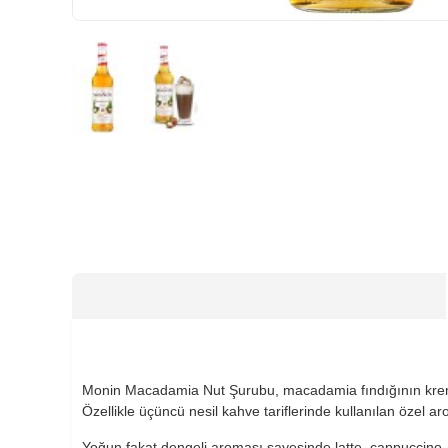
HIZLI
GÖNDERİ
Monin Macadamia Nut Şurubu, macadamia fındığının kremsi,
Özellikle üçüncü nesil kahve tariflerinde kullanılan özel a
Yoğun fakat dengeli aroması sayesinde latte, cappuccino, 