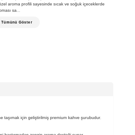
 özel aroma profili sayesinde sıcak ve soğuk içeceklerde
oması sa...
Tümünü Göster
e taşımak için geliştirilmiş premium kahve şurubudur.
rini bastırmadan zengin aroma desteği sunar.