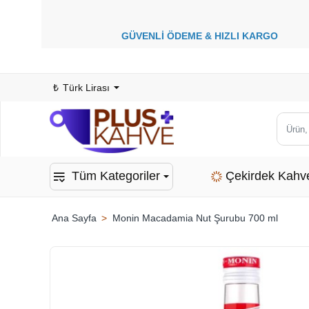
GÜVENLİ ÖDEME &
HIZLI KARGO
1
₺
Türk Lirası
Ürün,
kategor
veya
Tüm Kategoriler
Çekirdek Kahv
marka
ara...
Monin Macadamia Nut Şurubu 700 ml
home