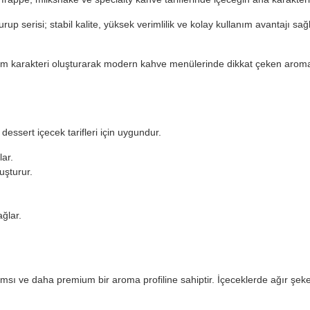
rup serisi; stabil kalite, yüksek verimlilik ve kolay kullanım avantajı sağ
çim karakteri oluşturarak modern kahve menülerinde dikkat çeken aromala
ssert içecek tarifleri için uygundur.
lar.
uşturur.
ğlar.
ı ve daha premium bir aroma profiline sahiptir. İçeceklerde ağır şeker