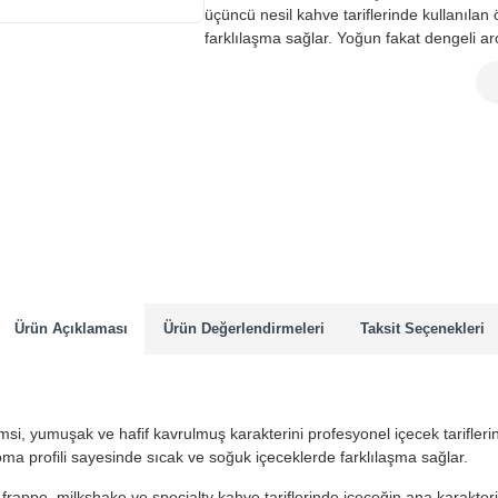
üçüncü nesil kahve tariflerinde kullanılan
farklılaşma sağlar. Yoğun fakat dengeli ar
Ürün Açıklaması
Ürün Değerlendirmeleri
Taksit Seçenekleri
 yumuşak ve hafif kavrulmuş karakterini profesyonel içecek tariflerin
roma profili sayesinde sıcak ve soğuk içeceklerde farklılaşma sağlar.
frappe, milkshake ve specialty kahve tariflerinde içeceğin ana karakte