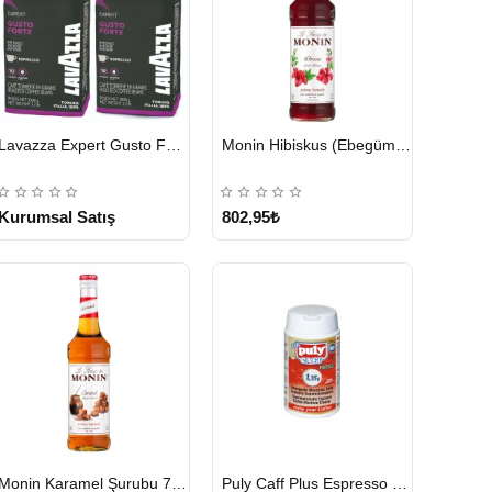
HIZLI
HIZLI
Lavazza Expert Gusto Forte Çekirdek Kahve 2 x 1 KG
Monin Hibiskus (Ebegümeci) Şurubu 700 ml
GÖNDERİ
GÖNDERİ
KARGO
ÜCRETSİZ
Kurumsal Satış
802,95₺
HIZLI
HIZLI
Monin Karamel Şurubu 700 ML
Puly Caff Plus Espresso Makinesi Temizleyici Tablet 100 x 1.35 G
GÖNDERİ
GÖNDERİ