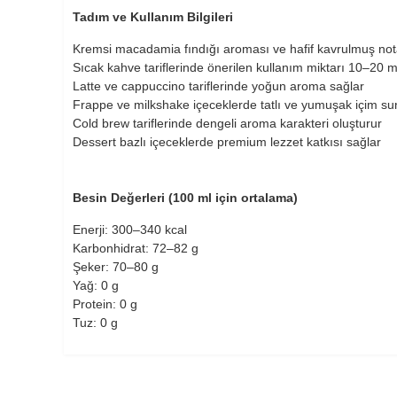
Tadım ve Kullanım Bilgileri
Kremsi macadamia fındığı aroması ve hafif kavrulmuş notal
Sıcak kahve tariflerinde önerilen kullanım miktarı 10–20 m
Latte ve cappuccino tariflerinde yoğun aroma sağlar
Frappe ve milkshake içeceklerde tatlı ve yumuşak içim su
Cold brew tariflerinde dengeli aroma karakteri oluşturur
Dessert bazlı içeceklerde premium lezzet katkısı sağlar
Besin Değerleri (100 ml için ortalama)
Enerji: 300–340 kcal
Karbonhidrat: 72–82 g
Şeker: 70–80 g
Yağ: 0 g
Protein: 0 g
Tuz: 0 g