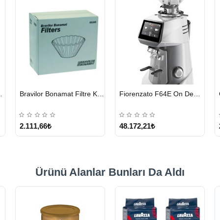
HIZLI
HIZLI
eyici Tablet 100 x 1.35 G
Bravilor Bonamat Filtre Kağıdı 85/245 MM 1000 Adet
Fiorenzato F64E On Demand Kahve Değirmeni – Gri
GÖNDERİ
GÖNDERİ
2.111,66₺
48.172,21₺
Ürünü Alanlar Bunları Da Aldı