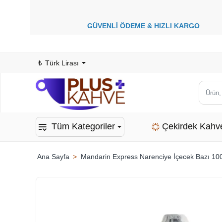
GÜVENLİ ÖDEME &
HIZLI KARGO
1
₺
Türk Lirası
Ürün,
kategor
veya
Tüm Kategoriler
Çekirdek Kahv
marka
ara...
Mandarin Express Narenciye İçecek Bazı 10
home