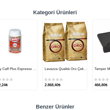
Kategori Ürünleri
HIZLI
HIZLI
hmet Efendi Türk Kahvesi 500 G
Motta Süt Potu Tulip Mavi 500 ml
Lavazza Crema E Gusto Filtre Kahve 250 G X 4
GÖNDERİ
GÖNDERİ
1.276,80₺
1.328,15₺
Benzer Ürünler