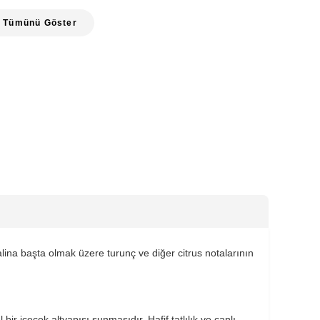
Tümünü Göster
ina başta olmak üzere turunç ve diğer citrus notalarının
r içecek altyapısı sunmasıdır. Hafif tatlılık ve canlı