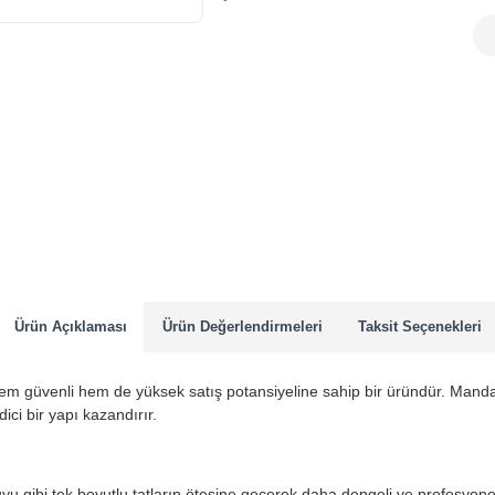
Ürün Açıklaması
Ürün Değerlendirmeleri
Taksit Seçenekleri
em güvenli hem de yüksek satış potansiyeline sahip bir üründür. Mandal
ici bir yapı kazandırır.
 gibi tek boyutlu tatların ötesine geçerek daha dengeli ve profesyonel bi