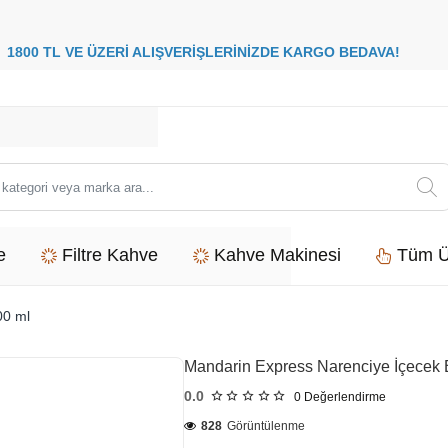
8
00 TL VE ÜZERİ ALIŞVERİŞLERİNİZDE
KARGO BEDAVA
i
e
Filtre Kahve
Kahve Makinesi
Tüm Ü
00 ml
Mandarin Express Narenciye İçecek 
0.0
0
Değerlendirme
828
Görüntülenme