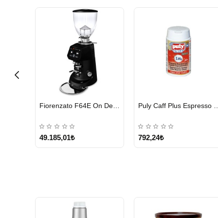
HIZLI
HIZLI
Cunill Tranquilo 2 Kahve Değirmeni
Fiorenzato F64E On Demand Kahve Değirmeni, Siyah
Puly Caff Plus Espresso Makinesi Temizl
GÖNDERİ
GÖNDERİ
49.185,01₺
792,24₺