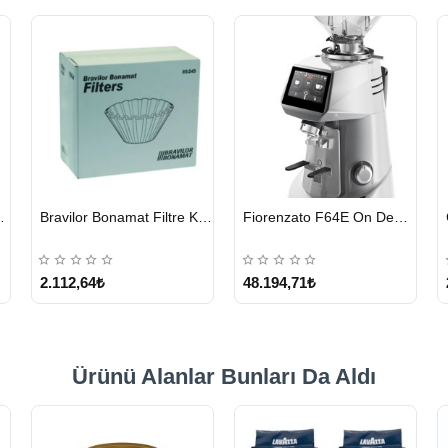
HIZLI
HIZLI
eyici Tablet 100 x 1.35 G
Bravilor Bonamat Filtre Kağıdı 85/245 MM 1000 Adet
Fiorenzato F64E On Demand Kahve Değirmeni – Gri
GÖNDERİ
GÖNDERİ
2.112,64₺
48.194,71₺
Ürünü Alanlar Bunları Da Aldı