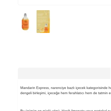
HIZLI
GÖNDERİ
Mandarin Express, narenciye bazlı içecek kategorisinde h
dengeli birleşimi, içeceğe hem ferahlatıcı hem de tatmin ed
Bu ürünün en güçlü yönü, klasik limonata veya portakal suyu