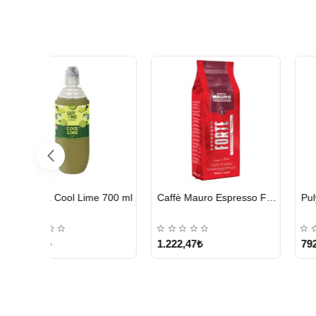
HIZLI
HIZLI
Bravilor Bonamat 110/360 MM Filtre Kağıdı – 250 Adet
illy Classico Orta Kavrulmuş Çekirdek Kahve 250 G
Kurukahveci Me
GÖNDERİ
GÖNDERİ
691,85₺
499,95₺