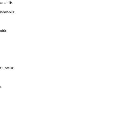
anabilir.
nılabilir.
ndür.
 satılır.
r.