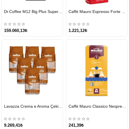
HIZLI
HIZLI
Dr.Coffee M12 Big Plus Super Otomatik Kahve Makinesi
Caffè Mauro Espresso Forte 1 KG
GÖNDERİ
GÖNDERİ
KARGO
ÜCRETSİZ
159.060,13₺
1.221,12₺
HIZLI
HIZLI
Lavazza Crema e Aroma Çekirdek Kahve 1KG X 6Adet
Caffè Mauro Classico Nespresso Kapsül
GÖNDERİ
GÖNDERİ
9.269,41₺
241,39₺