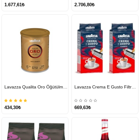
1.677,61₺
2.706,80₺
HIZLI
HIZLI
Lavazza Qualita Oro Öğütülmüş Kahve Teneke 250 G
Lavazza Crema E Gusto Filtre Kahve 250 G X 2
GÖNDERİ
GÖNDERİ
434,30₺
669,63₺