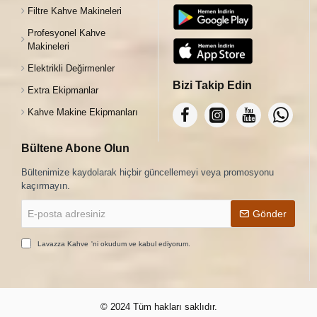
Filtre Kahve Makineleri
Profesyonel Kahve
Makineleri
Elektrikli Değirmenler
Bizi Takip Edin
Extra Ekipmanlar
Kahve Makine Ekipmanları
Bültene Abone Olun
Bültenimize kaydolarak hiçbir güncellemeyi veya promosyonu
kaçırmayın.
E-
Gönder
posta
adresiniz
Lavazza Kahve
'ni okudum ve kabul ediyorum.
© 2024 Tüm hakları saklıdır.