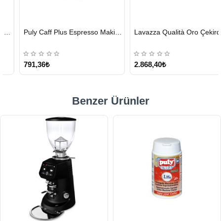
HIZLI
HIZLI
Puly Caff Plus Espresso Makinesi Temizleyici Tablet 100 x 1.35 G
Lavazza Qualità Oro Çekirdek Kahve 1 KG x 2
GÖNDERİ
GÖNDERİ
KARGO
ÜCRETSİZ
791,36₺
2.868,40₺
Benzer Ürünler