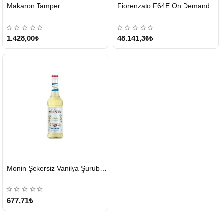
HIZLI
HIZLI
Makaron Tamper
Fiorenzato F64E On Demand Kahve Değirmeni – Gri
GÖNDERİ
GÖNDERİ
1.428,00₺
48.141,36₺
HIZLI
Monin Şekersiz Vanilya Şurubu 700 ML
GÖNDERİ
677,71₺