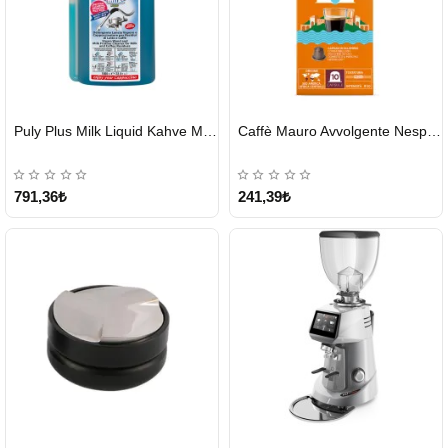
HIZLI
HIZLI
Puly Plus Milk Liquid Kahve Makinesi Sıvı Temizleyici 1000 ml
Caffè Mauro Avvolgente Nespresso Kapsül
GÖNDERİ
GÖNDERİ
791,36₺
241,39₺