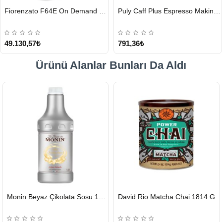
HIZLI
HIZLI
Fiorenzato F64E On Demand Kahve Değirmeni, Siyah
Puly Caff Plus Espresso Makinesi Temizleyici Tablet 100 x 1.35 G
GÖNDERİ
GÖNDERİ
49.130,57₺
791,36₺
Ürünü Alanlar Bunları Da Aldı
HIZLI
HIZLI
Monin Beyaz Çikolata Sosu 1890ml
David Rio Matcha Chai 1814 G
GÖNDERİ
GÖNDERİ
KARGO
ÜCRETSİZ