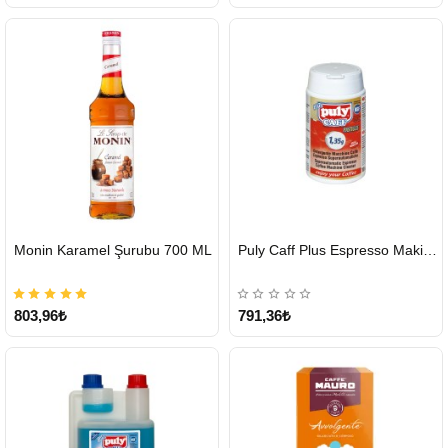
HIZLI
HIZLI
Monin Karamel Şurubu 700 ML
Puly Caff Plus Espresso Makinesi Temizleyici Tablet 100 x 1.35 G
GÖNDERİ
GÖNDERİ
803,96₺
791,36₺