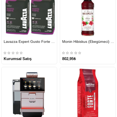
HIZLI
HIZLI
Lavazza Expert Gusto Forte Çekirdek Kahve 2 x 1 KG
Monin Hibiskus (Ebegümeci) Şurubu 700 ml
GÖNDERİ
GÖNDERİ
KARGO
ÜCRETSİZ
Kurumsal Satış
802,95₺