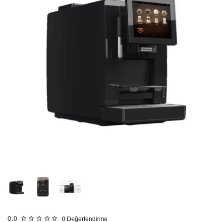
HIZLI
GÖNDERİ
KARGO
ÜCRETSİZ
0.0
0
Değerlendirme