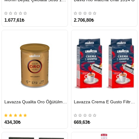
GÖNDERİ
GÖNDERİ
KARGO
ÜCRETSİZ
1.677,61₺
2.706,80₺
HIZLI
HIZLI
Lavazza Qualita Oro Öğütülmüş Kahve Teneke 250 G
Lavazza Crema E Gusto Filtre Kahve 250 G X 2
GÖNDERİ
GÖNDERİ
434,30₺
669,63₺