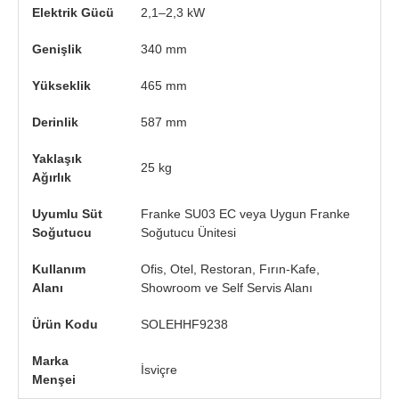
Elektrik Gücü
2,1–2,3 kW
Genişlik
340 mm
Yükseklik
465 mm
Derinlik
587 mm
Yaklaşık
25 kg
Ağırlık
Uyumlu Süt
Franke SU03 EC veya Uygun Franke
Soğutucu
Soğutucu Ünitesi
Kullanım
Ofis, Otel, Restoran, Fırın-Kafe,
Alanı
Showroom ve Self Servis Alanı
Ürün Kodu
SOLEHHF9238
Marka
İsviçre
Menşei