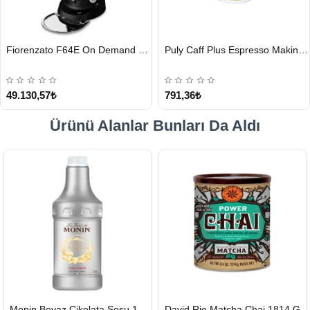
HIZLI
HIZLI
Fiorenzato F64E On Demand Kahve Değirmeni, Siyah
Puly Caff Plus Espresso Makinesi Temizleyici Tablet 100 x 1.35 G
GÖNDERİ
GÖNDERİ
49.130,57₺
791,36₺
Ürünü Alanlar Bunları Da Aldı
HIZLI
HIZLI
Monin Beyaz Çikolata Sosu 1890ml
David Rio Matcha Chai 1814 G