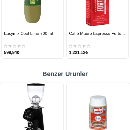
HIZLI
HIZLI
Puly Caff Plus Espresso Makinesi Temizleyici Tablet 100 x 1.35 G
Lavazza Qualità Oro Çekirdek Kahve 1 KG x 2
GÖNDERİ
GÖNDERİ
KARGO
ÜCRETSİZ
791,36₺
2.868,40₺
Benzer Ürünler