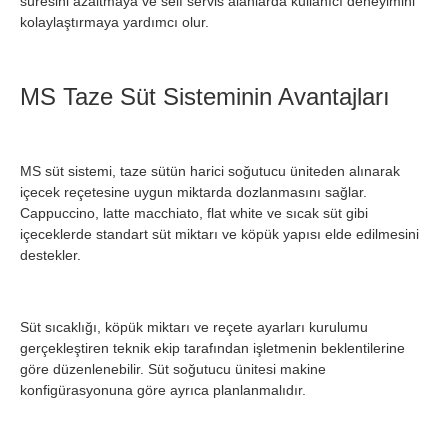
süresini azaltmaya ve self servis alanlarda kullanıcı deneyimini
kolaylaştırmaya yardımcı olur.
MS Taze Süt Sisteminin Avantajları
MS süt sistemi, taze sütün harici soğutucu üniteden alınarak
içecek reçetesine uygun miktarda dozlanmasını sağlar.
Cappuccino, latte macchiato, flat white ve sıcak süt gibi
içeceklerde standart süt miktarı ve köpük yapısı elde edilmesini
destekler.
Süt sıcaklığı, köpük miktarı ve reçete ayarları kurulumu
gerçekleştiren teknik ekip tarafından işletmenin beklentilerine
göre düzenlenebilir. Süt soğutucu ünitesi makine
konfigürasyonuna göre ayrıca planlanmalıdır.