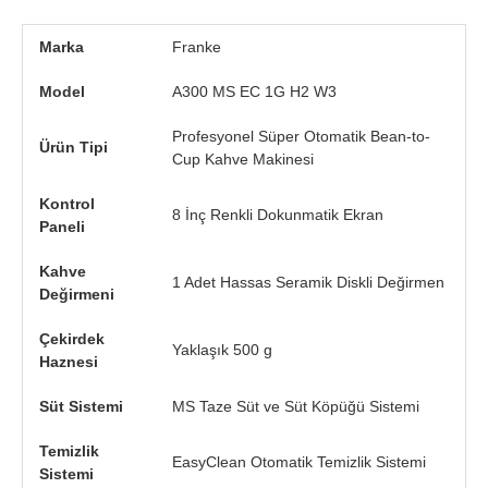
Marka
Franke
Model
A300 MS EC 1G H2 W3
Profesyonel Süper Otomatik Bean-to-
Ürün Tipi
Cup Kahve Makinesi
Kontrol
8 İnç Renkli Dokunmatik Ekran
Paneli
Kahve
1 Adet Hassas Seramik Diskli Değirmen
Değirmeni
Çekirdek
Yaklaşık 500 g
Haznesi
Süt Sistemi
MS Taze Süt ve Süt Köpüğü Sistemi
Temizlik
EasyClean Otomatik Temizlik Sistemi
Sistemi