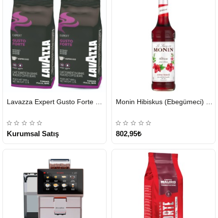
HIZLI
HIZLI
Lavazza Expert Gusto Forte Çekirdek Kahve 2 x 1 KG
Monin Hibiskus (Ebegümeci) Şurubu 700 ml
GÖNDERİ
GÖNDERİ
KARGO
ÜCRETSİZ
Kurumsal Satış
802,95₺