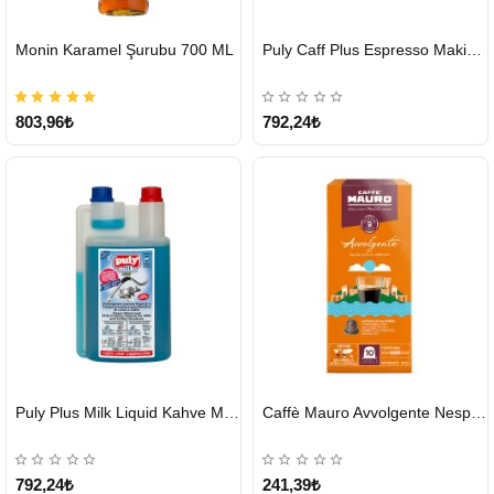
HIZLI
HIZLI
Monin Karamel Şurubu 700 ML
Puly Caff Plus Espresso Makinesi Temizleyici Tablet 100 x 1.35 G
GÖNDERİ
GÖNDERİ
803,96₺
792,24₺
HIZLI
HIZLI
Puly Plus Milk Liquid Kahve Makinesi Sıvı Temizleyici 1000 ml
Caffè Mauro Avvolgente Nespresso Kapsül
GÖNDERİ
GÖNDERİ
792,24₺
241,39₺