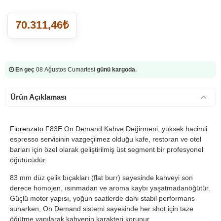
70.311,46₺
En geç
08 Ağustos Cumartesi
günü kargoda.
Ürün Açıklaması
Fiorenzato
F83E On Demand Kahve Değirmeni, yüksek hacimli
espresso servisinin vazgeçilmez olduğu kafe, restoran ve otel
barları için özel olarak geliştirilmiş üst segment bir profesyonel
öğütücüdür.
83 mm düz çelik bıçakları (flat burr) sayesinde kahveyi son
derece homojen, ısınmadan ve aroma kaybı yaşatmadanöğütür.
Güçlü motor yapısı, yoğun saatlerde dahi stabil performans
sunarken, On Demand sistemi sayesinde her shot için taze
öğütme yapılarak kahvenin karakteri korunur.