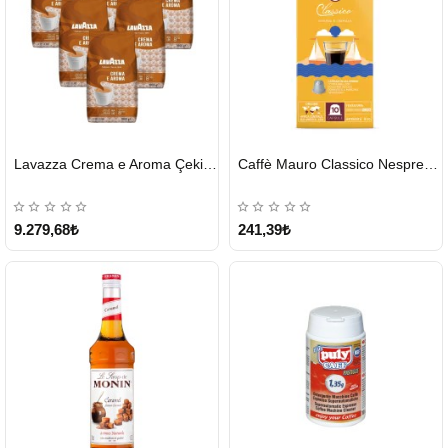
HIZLI
HIZLI
Lavazza Crema e Aroma Çekirdek Kahve 1KG X 6Adet
Caffè Mauro Classico Nespresso Kapsül
GÖNDERİ
GÖNDERİ
9.279,68₺
241,39₺