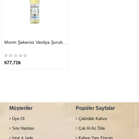
HIZLI
Monin Şekersiz Vanilya Şurubu 700 ML
GÖNDERİ
677,71₺
Müşteriler
Popüler Sayfalar
Üye Ol
Çekirdek Kahve
Site Haritası
Çok Al Az Öde
İptal & İade
Kahve Yanı Fincan