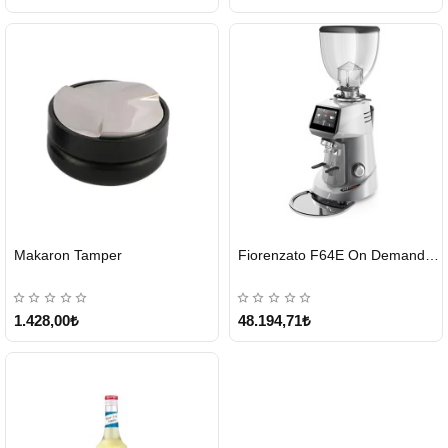
HIZLI
HIZLI
Makaron Tamper
Fiorenzato F64E On Demand Kahve Değirmeni – Gri
GÖNDERİ
GÖNDERİ
1.428,00₺
48.194,71₺