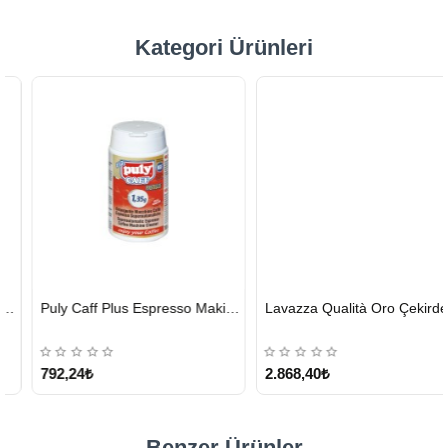
Kategori Ürünleri
HIZLI
HIZLI
Puly Caff Plus Espresso Makinesi Temizleyici Tablet 100 x 1.35 G
Lavazza Qualità Oro Çekirdek Kahve 1 KG x 2
GÖNDERİ
GÖNDERİ
KARGO
ÜCRETSİZ
792,24₺
2.868,40₺
Benzer Ürünler