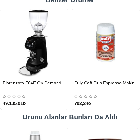
HIZLI
HIZLI
Fiorenzato F64E On Demand Kahve Değirmeni, Siyah
Puly Caff Plus Espresso Makinesi Temizleyici Tablet 100 x 1.35 G
GÖNDERİ
GÖNDERİ
49.185,01₺
792,24₺
Ürünü Alanlar Bunları Da Aldı