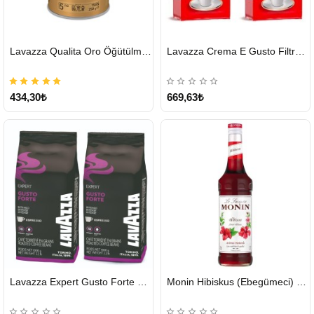
HIZLI
HIZLI
Lavazza Qualita Oro Öğütülmüş Kahve Teneke 250 G
Lavazza Crema E Gusto Filtre Kahve 250 G X 2
GÖNDERİ
GÖNDERİ
434,30₺
669,63₺
HIZLI
HIZLI
Lavazza Expert Gusto Forte Çekirdek Kahve 2 x 1 KG
Monin Hibiskus (Ebegümeci) Şurubu 700 ml
GÖNDERİ
GÖNDERİ
KARGO
ÜCRETSİZ