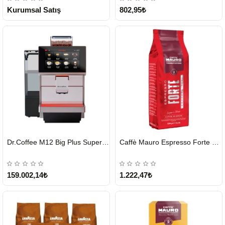
Kurumsal Satış
802,95₺
HIZLI
HIZLI
Dr.Coffee M12 Big Plus Super Otomatik Kahve Makinesi
Caffè Mauro Espresso Forte 1 KG
GÖNDERİ
GÖNDERİ
KARGO
ÜCRETSİZ
159.002,14₺
1.222,47₺