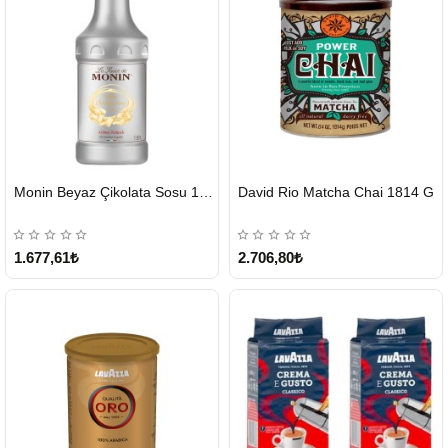
HIZLI
HIZLI
Monin Beyaz Çikolata Sosu 1890ml
David Rio Matcha Chai 1814 G
GÖNDERİ
GÖNDERİ
KARGO
ÜCRETSİZ
1.677,61₺
2.706,80₺