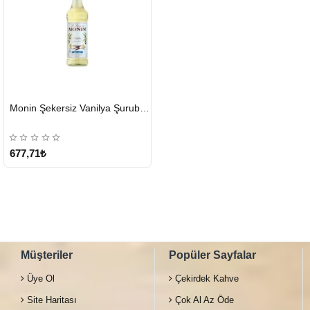
HIZLI
Monin Şekersiz Vanilya Şurubu 700 ML
GÖNDERİ
677,71₺
Müşteriler
Popüler Sayfalar
Üye Ol
Çekirdek Kahve
Site Haritası
Çok Al Az Öde