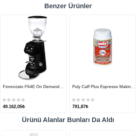
Benzer Ürünler
HIZLI
HIZLI
Fiorenzato F64E On Demand Kahve Değirmeni, Siyah
Puly Caff Plus Espresso Makinesi Temizleyici Tablet 100 x 1.35 G
GÖNDERİ
GÖNDERİ
49.162,05₺
791,87₺
Ürünü Alanlar Bunları Da Aldı