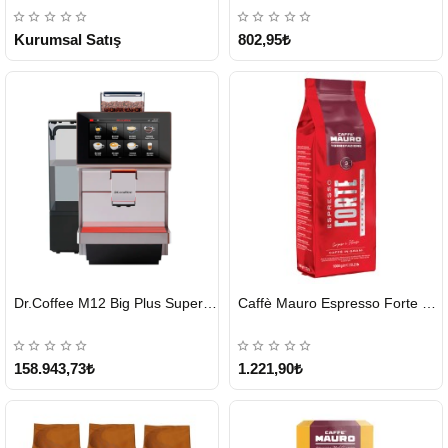
ÜCRETSİZ
Kurumsal Satış
802,95₺
HIZLI
HIZLI
Dr.Coffee M12 Big Plus Super Otomatik Kahve Makinesi
Caffè Mauro Espresso Forte 1 KG
GÖNDERİ
GÖNDERİ
KARGO
ÜCRETSİZ
158.943,73₺
1.221,90₺