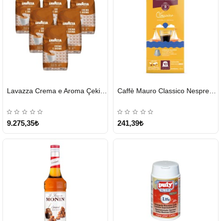
HIZLI
HIZLI
Lavazza Crema e Aroma Çekirdek Kahve 1KG X 6Adet
Caffè Mauro Classico Nespresso Kapsül
GÖNDERİ
GÖNDERİ
9.275,35₺
241,39₺