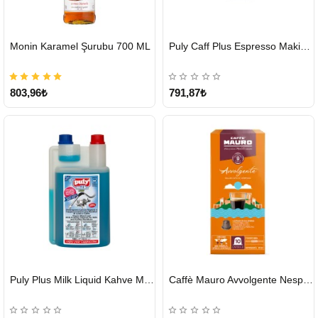
HIZLI
HIZLI
Monin Karamel Şurubu 700 ML
Puly Caff Plus Espresso Makinesi Temizleyici Tablet 100 x 1.35 G
GÖNDERİ
GÖNDERİ
803,96₺
791,87₺
HIZLI
HIZLI
Puly Plus Milk Liquid Kahve Makinesi Sıvı Temizleyici 1000 ml
Caffè Mauro Avvolgente Nespresso Kapsül
GÖNDERİ
GÖNDERİ