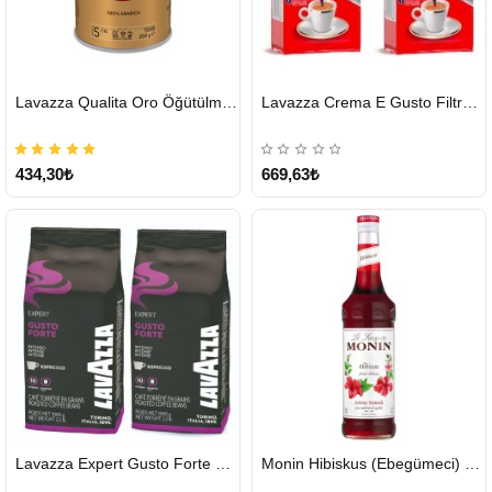
HIZLI
HIZLI
Lavazza Qualita Oro Öğütülmüş Kahve Teneke 250 G
Lavazza Crema E Gusto Filtre Kahve 250 G X 2
GÖNDERİ
GÖNDERİ
434,30₺
669,63₺
HIZLI
HIZLI
Lavazza Expert Gusto Forte Çekirdek Kahve 2 x 1 KG
Monin Hibiskus (Ebegümeci) Şurubu 700 ml
GÖNDERİ
GÖNDERİ
KARGO