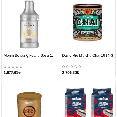
HIZLI
HIZLI
Monin Beyaz Çikolata Sosu 1890ml
David Rio Matcha Chai 1814 G
GÖNDERİ
GÖNDERİ
KARGO
ÜCRETSİZ
1.677,61₺
2.706,80₺