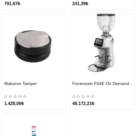
791,87₺
241,39₺
HIZLI
HIZLI
Makaron Tamper
Fiorenzato F64E On Demand Kahve Değirmeni – Gri
GÖNDERİ
GÖNDERİ
1.428,00₺
48.172,21₺