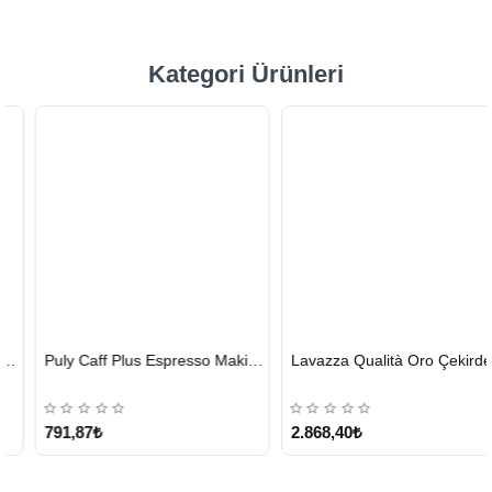
Kategori Ürünleri
HIZLI
HIZLI
Puly Caff Plus Espresso Makinesi Temizleyici Tablet 100 x 1.35 G
Lavazza Qualità Oro Çekirdek Kahve 1 KG x 2
GÖNDERİ
GÖNDERİ
KARGO
ÜCRETSİZ
791,87₺
2.868,40₺