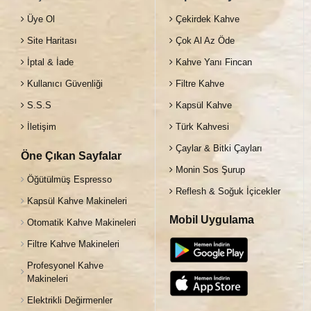
Üye Ol
Çekirdek Kahve
Site Haritası
Çok Al Az Öde
İptal & İade
Kahve Yanı Fincan
Kullanıcı Güvenliği
Filtre Kahve
S.S.S
Kapsül Kahve
İletişim
Türk Kahvesi
Çaylar & Bitki Çayları
Öne Çıkan Sayfalar
Monin Sos Şurup
Öğütülmüş Espresso
Reflesh & Soğuk İçicekler
Kapsül Kahve Makineleri
Mobil Uygulama
Otomatik Kahve Makineleri
Filtre Kahve Makineleri
Profesyonel Kahve
Makineleri
Elektrikli Değirmenler