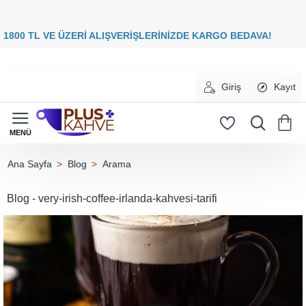
8
00 TL VE ÜZERİ ALIŞVERİŞLERİNİZDE
KARGO BEDAVA
Giriş
Kayıt
Blog
Arama
home
Blog - very-irish-coffee-irlanda-kahvesi-tarifi