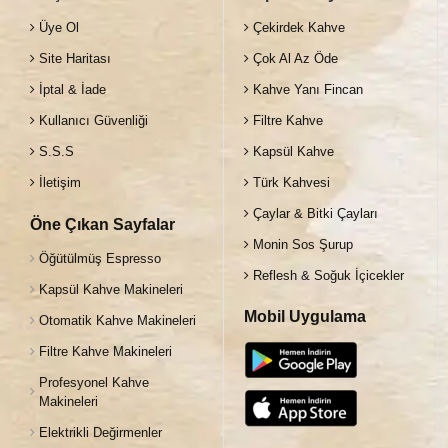
Üye Ol
Çekirdek Kahve
Site Haritası
Çok Al Az Öde
İptal & İade
Kahve Yanı Fincan
Kullanıcı Güvenliği
Filtre Kahve
S.S.S
Kapsül Kahve
İletişim
Türk Kahvesi
Çaylar & Bitki Çayları
Öne Çıkan Sayfalar
Monin Sos Şurup
Öğütülmüş Espresso
Reflesh & Soğuk İçicekler
Kapsül Kahve Makineleri
Mobil Uygulama
Otomatik Kahve Makineleri
Filtre Kahve Makineleri
Profesyonel Kahve
Makineleri
Elektrikli Değirmenler