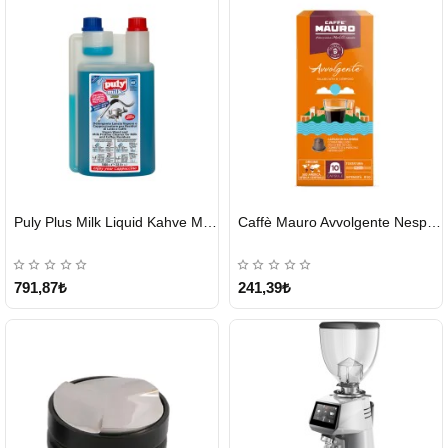
HIZLI
HIZLI
Puly Plus Milk Liquid Kahve Makinesi Sıvı Temizleyici 1000 ml
Caffè Mauro Avvolgente Nespresso Kapsül
GÖNDERİ
GÖNDERİ
791,87₺
241,39₺