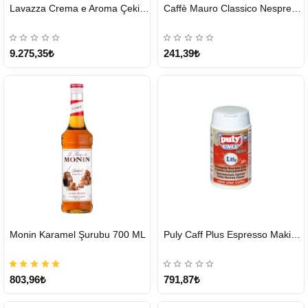
HIZLI
HIZLI
Lavazza Crema e Aroma Çekirdek Kahve 1KG X 6Adet
Caffè Mauro Classico Nespresso Kapsül
GÖNDERİ
GÖNDERİ
9.275,35₺
241,39₺
HIZLI
HIZLI
Monin Karamel Şurubu 700 ML
Puly Caff Plus Espresso Makinesi Temizleyici Tablet 100 x 1.35 G
GÖNDERİ
GÖNDERİ
803,96₺
791,87₺