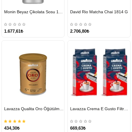
HIZLI
HIZLI
Monin Beyaz Çikolata Sosu 1890ml
David Rio Matcha Chai 1814 G
GÖNDERİ
GÖNDERİ
KARGO
ÜCRETSİZ
1.677,61₺
2.706,80₺
HIZLI
HIZLI
Lavazza Qualita Oro Öğütülmüş Kahve Teneke 250 G
Lavazza Crema E Gusto Filtre Kahve 250 G X 2
GÖNDERİ
GÖNDERİ
434,30₺
669,63₺