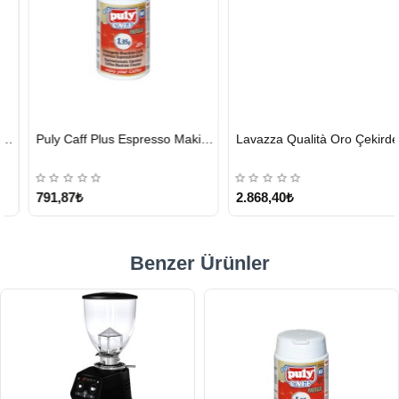
HIZLI
HIZLI
Puly Caff Plus Espresso Makinesi Temizleyici Tablet 100 x 1.35 G
Lavazza Qualità Oro Çekirdek Kahve 1 KG x 2
GÖNDERİ
GÖNDERİ
KARGO
ÜCRETSİZ
791,87₺
2.868,40₺
Benzer Ürünler