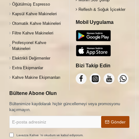
Öğütülmüş Espresso
Reflesh & Soğuk İçicekler
Kapsül Kahve Makineleri
Mobil Uygulama
Otomatik Kahve Makineleri
Filtre Kahve Makineleri
Profesyonel Kahve
Makineleri
Elektrikli Değirmenler
Bizi Takip Edin
Extra Ekipmanlar
Kahve Makine Ekipmanları
Bültene Abone Olun
Bültenimize kaydolarak hiçbir güncellemeyi veya promosyonu
kaçırmayın.
E-
Gönder
posta
adresiniz
Lavazza Kahve
'ni okudum ve kabul ediyorum.