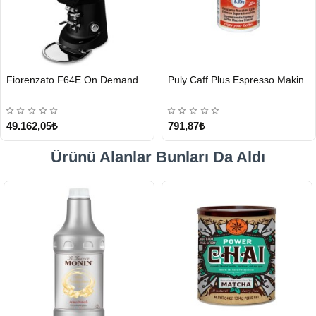
HIZLI
HIZLI
Fiorenzato F64E On Demand Kahve Değirmeni, Siyah
Puly Caff Plus Espresso Makinesi Temizleyici Tablet 100 x 1.35 G
GÖNDERİ
GÖNDERİ
49.162,05₺
791,87₺
Ürünü Alanlar Bunları Da Aldı