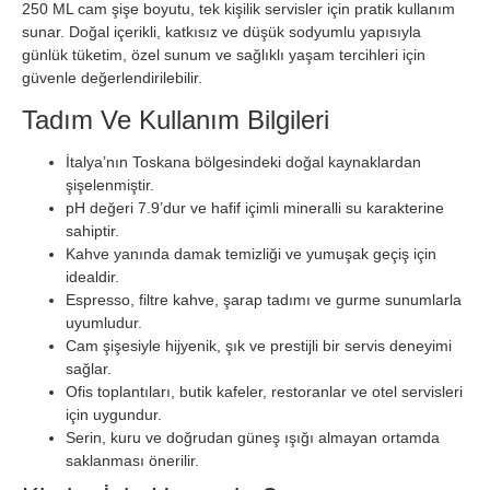
250 ML cam şişe boyutu, tek kişilik servisler için pratik kullanım
sunar. Doğal içerikli, katkısız ve düşük sodyumlu yapısıyla
günlük tüketim, özel sunum ve sağlıklı yaşam tercihleri için
güvenle değerlendirilebilir.
Tadım Ve Kullanım Bilgileri
İtalya’nın Toskana bölgesindeki doğal kaynaklardan
şişelenmiştir.
pH değeri 7.9’dur ve hafif içimli mineralli su karakterine
sahiptir.
Kahve yanında damak temizliği ve yumuşak geçiş için
idealdir.
Espresso, filtre kahve, şarap tadımı ve gurme sunumlarla
uyumludur.
Cam şişesiyle hijyenik, şık ve prestijli bir servis deneyimi
sağlar.
Ofis toplantıları, butik kafeler, restoranlar ve otel servisleri
için uygundur.
Serin, kuru ve doğrudan güneş ışığı almayan ortamda
saklanması önerilir.