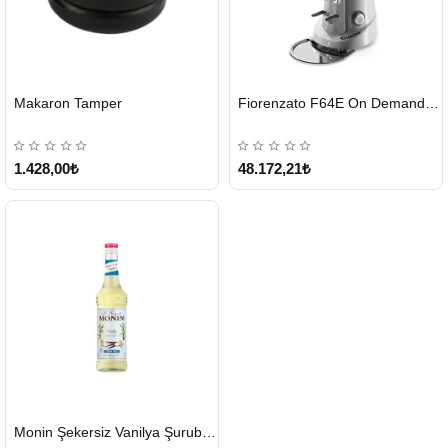
HIZLI
HIZLI
Makaron Tamper
Fiorenzato F64E On Demand Kahve Değirmeni – Gri
GÖNDERİ
GÖNDERİ
1.428,00₺
48.172,21₺
HIZLI
Monin Şekersiz Vanilya Şurubu 700 ML
GÖNDERİ