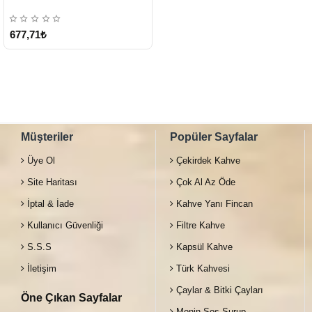
677,71₺
Müşteriler
Popüler Sayfalar
Üye Ol
Çekirdek Kahve
Site Haritası
Çok Al Az Öde
İptal & İade
Kahve Yanı Fincan
Kullanıcı Güvenliği
Filtre Kahve
S.S.S
Kapsül Kahve
İletişim
Türk Kahvesi
Çaylar & Bitki Çayları
Öne Çıkan Sayfalar
Monin Sos Şurup