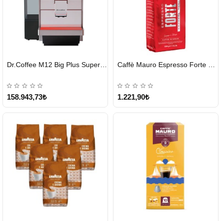
HIZLI
HIZLI
Dr.Coffee M12 Big Plus Super Otomatik Kahve Makinesi
Caffè Mauro Espresso Forte 1 KG
GÖNDERİ
GÖNDERİ
KARGO
ÜCRETSİZ
158.943,73₺
1.221,90₺