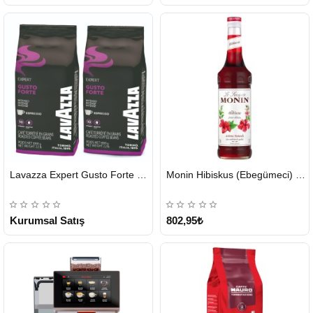
HIZLI
HIZLI
Lavazza Expert Gusto Forte Çekirdek Kahve 2 x 1 KG
Monin Hibiskus (Ebegümeci) Şurubu 700 ml
GÖNDERİ
GÖNDERİ
KARGO
ÜCRETSİZ
Kurumsal Satış
802,95₺