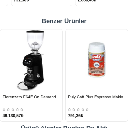
Benzer Ürünler
HIZLI
HIZLI
Fiorenzato F64E On Demand Kahve Değirmeni, Siyah
Puly Caff Plus Espresso Makinesi Temizleyici Tablet 100 x 1.35 G
GÖNDERİ
GÖNDERİ
49.130,57₺
791,36₺