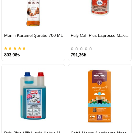
HIZLI
HIZLI
Monin Karamel Şurubu 700 ML
Puly Caff Plus Espresso Makinesi Temizleyici Tablet 100 x 1.35 G
GÖNDERİ
GÖNDERİ
803,96₺
791,36₺
HIZLI
HIZLI