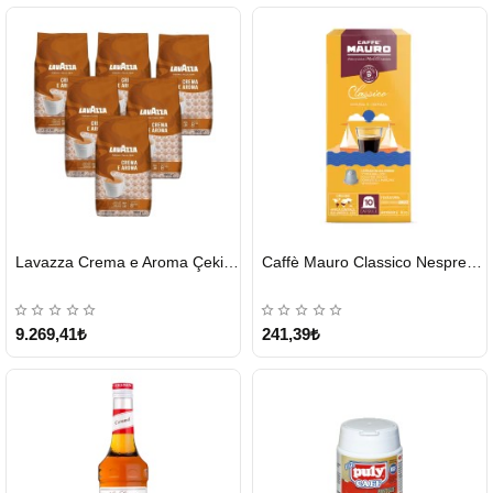
HIZLI
HIZLI
Lavazza Crema e Aroma Çekirdek Kahve 1KG X 6Adet
Caffè Mauro Classico Nespresso Kapsül
GÖNDERİ
GÖNDERİ
9.269,41₺
241,39₺