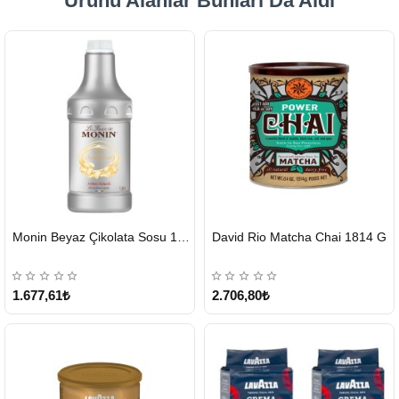
Ürünü Alanlar Bunları Da Aldı
HIZLI
HIZLI
Monin Beyaz Çikolata Sosu 1890ml
David Rio Matcha Chai 1814 G
GÖNDERİ
GÖNDERİ
KARGO
ÜCRETSİZ
1.677,61₺
2.706,80₺