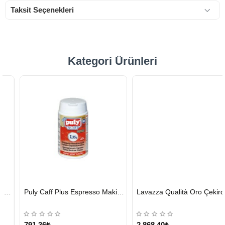
Taksit Seçenekleri
Kategori Ürünleri
HIZLI
HIZLI
Puly Caff Plus Espresso Makinesi Temizleyici Tablet 100 x 1.35 G
Lavazza Qualità Oro Çekirdek Kahve 1 KG x 2
GÖNDERİ
GÖNDERİ
KARGO
ÜCRETSİZ
791,36₺
2.868,40₺