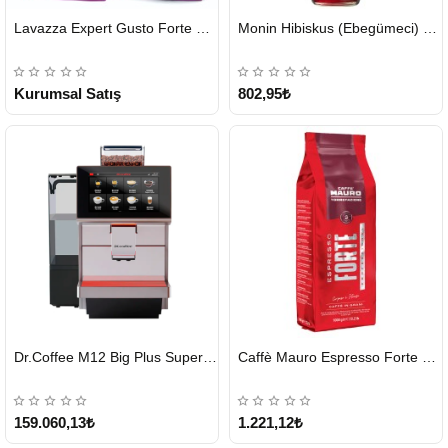
HIZLI
HIZLI
Lavazza Expert Gusto Forte Çekirdek Kahve 2 x 1 KG
Monin Hibiskus (Ebegümeci) Şurubu 700 ml
GÖNDERİ
GÖNDERİ
KARGO
ÜCRETSİZ
Kurumsal Satış
802,95₺
HIZLI
HIZLI
Dr.Coffee M12 Big Plus Super Otomatik Kahve Makinesi
Caffè Mauro Espresso Forte 1 KG
GÖNDERİ
GÖNDERİ
KARGO
ÜCRETSİZ
159.060,13₺
1.221,12₺