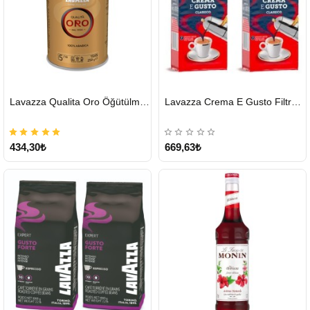
HIZLI
HIZLI
Lavazza Qualita Oro Öğütülmüş Kahve Teneke 250 G
Lavazza Crema E Gusto Filtre Kahve 250 G X 2
GÖNDERİ
GÖNDERİ
434,30₺
669,63₺