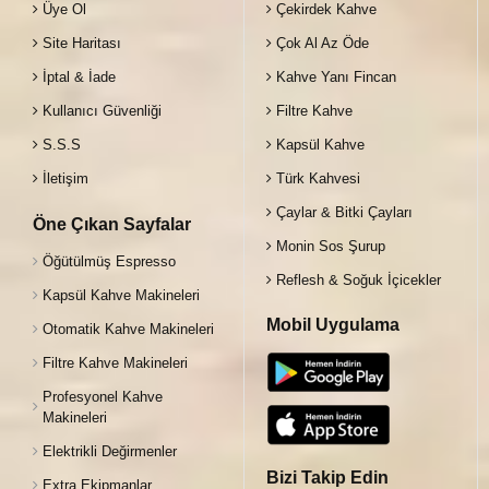
Üye Ol
Çekirdek Kahve
Site Haritası
Çok Al Az Öde
İptal & İade
Kahve Yanı Fincan
Kullanıcı Güvenliği
Filtre Kahve
S.S.S
Kapsül Kahve
İletişim
Türk Kahvesi
Çaylar & Bitki Çayları
Öne Çıkan Sayfalar
Monin Sos Şurup
Öğütülmüş Espresso
Reflesh & Soğuk İçicekler
Kapsül Kahve Makineleri
Mobil Uygulama
Otomatik Kahve Makineleri
Filtre Kahve Makineleri
Profesyonel Kahve
Makineleri
Elektrikli Değirmenler
Bizi Takip Edin
Extra Ekipmanlar