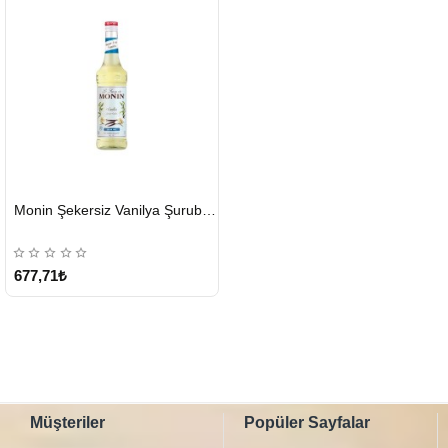
HIZLI
Monin Şekersiz Vanilya Şurubu 700 ML
GÖNDERİ
677,71₺
Müşteriler
Popüler Sayfalar