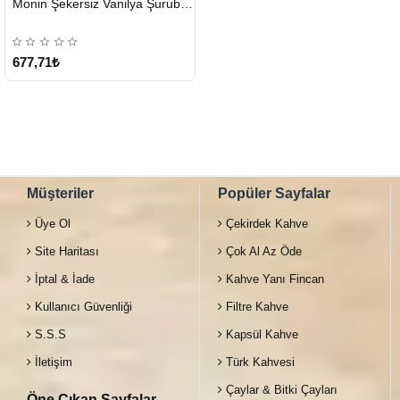
Monin Şekersiz Vanilya Şurubu 700 ML
GÖNDERİ
677,71₺
Müşteriler
Popüler Sayfalar
Üye Ol
Çekirdek Kahve
Site Haritası
Çok Al Az Öde
İptal & İade
Kahve Yanı Fincan
Kullanıcı Güvenliği
Filtre Kahve
S.S.S
Kapsül Kahve
İletişim
Türk Kahvesi
Çaylar & Bitki Çayları
Öne Çıkan Sayfalar