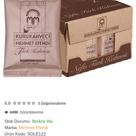
HIZLI
GÖNDERİ
0.0
0
Değerlendirme
KARGO
ÜCRETSİZ
4496
Görüntülenme
Stok Durumu:
Stokta Var
Marka:
Mehmet Efendi
Ürün Kodu:
SOLE122