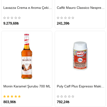
HIZLI
HIZLI
Lavazza Crema e Aroma Çekirdek Kahve 1KG X 6Adet
Caffè Mauro Classico Nespresso Kapsül
GÖNDERİ
GÖNDERİ
9.279,68₺
241,39₺
HIZLI
HIZLI
Monin Karamel Şurubu 700 ML
Puly Caff Plus Espresso Makinesi Temizleyici Tablet 100 x 1.35 G
GÖNDERİ
GÖNDERİ
803,96₺
792,24₺