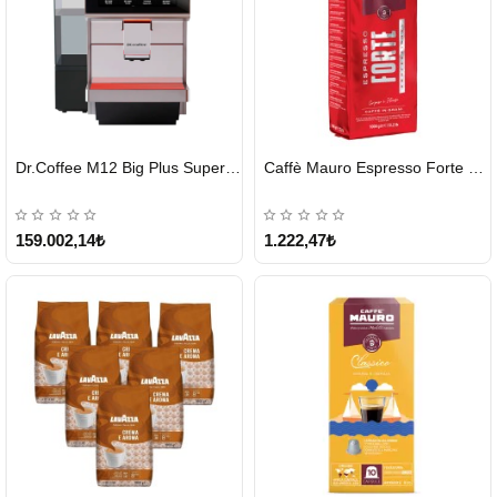
HIZLI
HIZLI
Dr.Coffee M12 Big Plus Super Otomatik Kahve Makinesi
Caffè Mauro Espresso Forte 1 KG
GÖNDERİ
GÖNDERİ
KARGO
ÜCRETSİZ
159.002,14₺
1.222,47₺