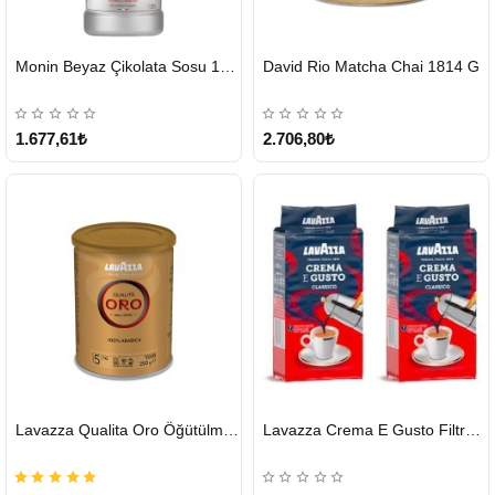
HIZLI
HIZLI
Monin Beyaz Çikolata Sosu 1890ml
David Rio Matcha Chai 1814 G
GÖNDERİ
GÖNDERİ
KARGO
ÜCRETSİZ
1.677,61₺
2.706,80₺
HIZLI
HIZLI
Lavazza Qualita Oro Öğütülmüş Kahve Teneke 250 G
Lavazza Crema E Gusto Filtre Kahve 250 G X 2
GÖNDERİ
GÖNDERİ