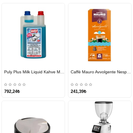
HIZLI
HIZLI
Puly Plus Milk Liquid Kahve Makinesi Sıvı Temizleyici 1000 ml
Caffè Mauro Avvolgente Nespresso Kapsül
GÖNDERİ
GÖNDERİ
792,24₺
241,39₺