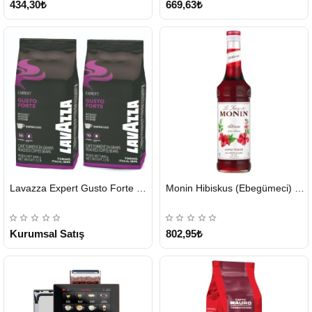
434,30₺
669,63₺
HIZLI
HIZLI
Lavazza Expert Gusto Forte Çekirdek Kahve 2 x 1 KG
Monin Hibiskus (Ebegümeci) Şurubu 700 ml
GÖNDERİ
GÖNDERİ
KARGO
ÜCRETSİZ
Kurumsal Satış
802,95₺