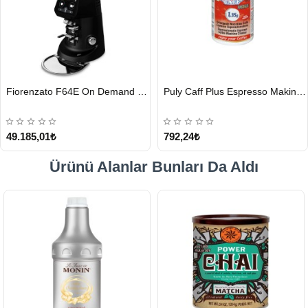
HIZLI
HIZLI
Fiorenzato F64E On Demand Kahve Değirmeni, Siyah
Puly Caff Plus Espresso Makinesi Temizleyici Tablet 100 x 1.35 G
GÖNDERİ
GÖNDERİ
49.185,01₺
792,24₺
Ürünü Alanlar Bunları Da Aldı