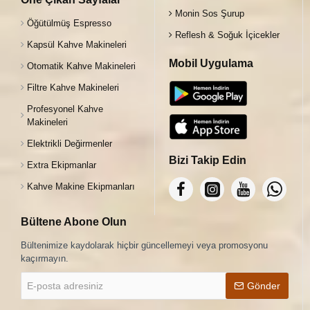
Monin Sos Şurup
Öğütülmüş Espresso
Reflesh & Soğuk İçicekler
Kapsül Kahve Makineleri
Mobil Uygulama
Otomatik Kahve Makineleri
Filtre Kahve Makineleri
Profesyonel Kahve
Makineleri
Elektrikli Değirmenler
Bizi Takip Edin
Extra Ekipmanlar
Kahve Makine Ekipmanları
Bültene Abone Olun
Bültenimize kaydolarak hiçbir güncellemeyi veya promosyonu
kaçırmayın.
E-
Gönder
posta
adresiniz