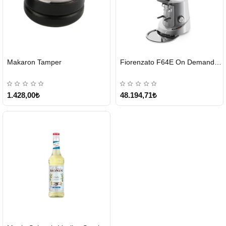
HIZLI
HIZLI
Makaron Tamper
Fiorenzato F64E On Demand Kahve Değirmeni – Gri
GÖNDERİ
GÖNDERİ
1.428,00₺
48.194,71₺
HIZLI