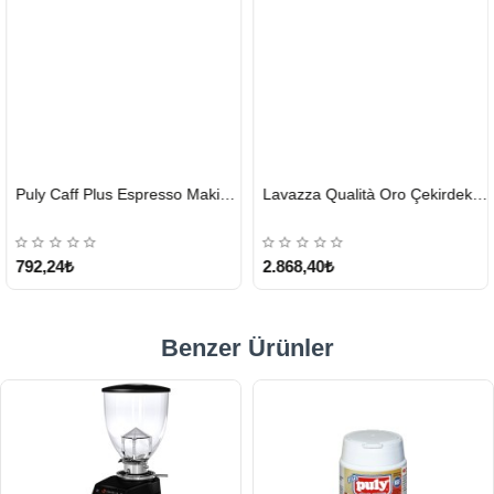
HIZLI
HIZLI
Puly Caff Plus Espresso Makinesi Temizleyici Tablet 100 x 1.35 G
Lavazza Qualità Oro Çekirdek Kahve 1 KG x 2
GÖNDERİ
GÖNDERİ
KARGO
ÜCRETSİZ
792,24₺
2.868,40₺
Benzer Ürünler